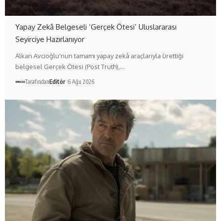
Yapay Zekâ Belgeseli ‘Gerçek Ötesi’ Uluslararası
Seyirciye Hazırlanıyor
Alkan Avcıoğlu'nun tamamı yapay zekâ araçlarıyla ürettiği
belgesel Gerçek Ötesi (Post Truth),…
Tarafından
Editör
6 Ağu 2026