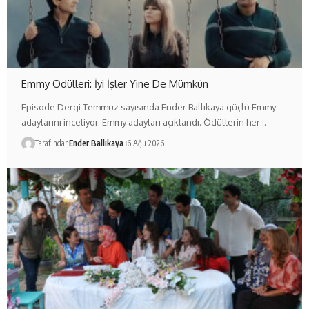
Emmy Ödülleri: İyi İşler Yine De Mümkün
Episode Dergi Temmuz sayısında Ender Ballıkaya güçlü Emmy
adaylarını inceliyor. Emmy adayları açıklandı. Ödüllerin her…
Tarafından
Ender Ballıkaya
6 Ağu 2026