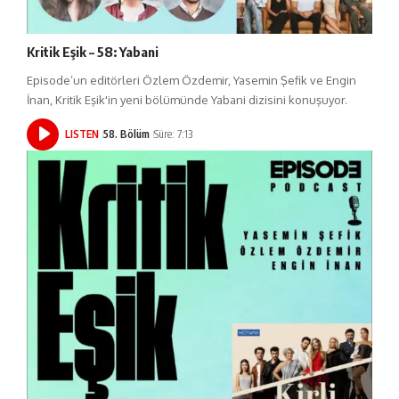
Kritik Eşik – 58: Yabani
Episode’un editörleri Özlem Özdemir, Yasemin Şefik ve Engin
İnan, Kritik Eşik'in yeni bölümünde Yabani dizisini konuşuyor.
LISTEN
58. Bölüm
Süre: 7:13