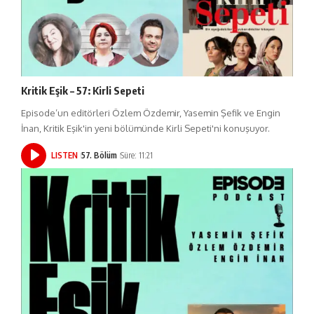
Kritik Eşik – 57: Kirli Sepeti
Episode’un editörleri Özlem Özdemir, Yasemin Şefik ve Engin
İnan, Kritik Eşik'in yeni bölümünde Kirli Sepeti'ni konuşuyor.
LISTEN
57. Bölüm
Süre: 11:21