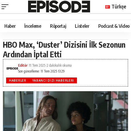
Türkçe
Haber
İnceleme
Röportaj
Listeler
Podcast & Video
HBO Max, ‘Duster’ Dizisini İlk Sezonun
Ardından İptal Etti
Editör
11 Tem 2025
2 dakikalık okuma
Son güncelleme: 11 Tem 2025 13:29
HABERLER
YABANCI DIZI HABERLERI