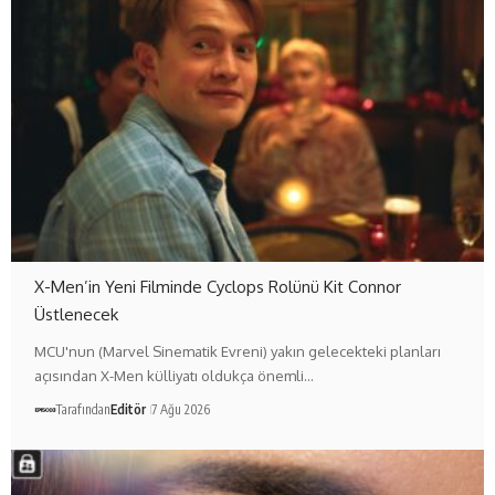
X-Men’in Yeni Filminde Cyclops Rolünü Kit Connor
Üstlenecek
MCU'nun (Marvel Sinematik Evreni) yakın gelecekteki planları
açısından X-Men külliyatı oldukça önemli…
Tarafından
Editör
7 Ağu 2026