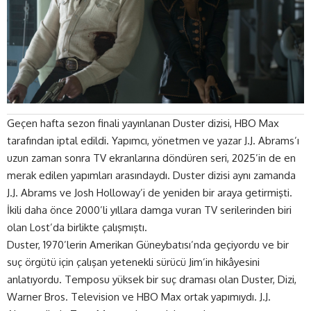
Geçen hafta sezon finali yayınlanan Duster dizisi, HBO Max
tarafından iptal edildi. Yapımcı, yönetmen ve yazar J.J. Abrams’ı
uzun zaman sonra TV ekranlarına döndüren seri, 2025’in de en
merak edilen yapımları arasındaydı. Duster dizisi aynı zamanda
J.J. Abrams ve Josh Holloway’i de yeniden bir araya getirmişti.
İkili daha önce 2000’li yıllara damga vuran TV serilerinden biri
olan Lost’da birlikte
çalışmıştı
.
Duster, 1970’lerin Amerikan Güneybatısı’nda geçiyordu ve bir
suç örgütü için çalışan yetenekli sürücü Jim’in hikâyesini
anlatıyordu. Temposu yüksek bir suç draması olan Duster, Dizi,
Warner Bros. Television ve HBO Max ortak yapımıydı. J.J.