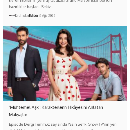
Kerem Bürsin'in yeni dijital dizisi Grand Maison İstanbul için
hazırlıklar başladı. Sekiz…
Tarafından
Editör
5 Ağu 2026
‘Muhtemel Aşk’: Karakterlerin Hikâyesini Anlatan
Makyajlar
Episode Dergi Temmuz sayısında Yasin Şefik, Show TV'nin yeni