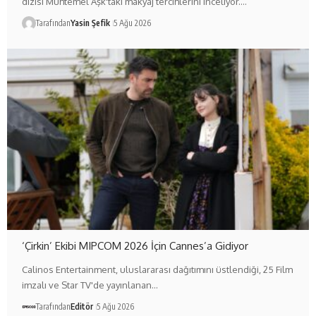
dizisi Muhtemel Aşk'taki makyaj tercihlerini inceliyor.…
Tarafından
Yasin Şefik
5 Ağu 2026
‘Çirkin’ Ekibi MIPCOM 2026 İçin Cannes’a Gidiyor
Calinos Entertainment, uluslararası dağıtımını üstlendiği, 25 Film
imzalı ve Star TV'de yayınlanan…
Tarafından
Editör
5 Ağu 2026