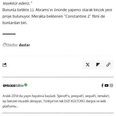
teşekkür ederiz.”
Bununla birlikte J.J. Abrams’ın önünde yapımcı olarak birçok yeni
proje bulunuyor. Merakla beklenen “Constantine 2” filmi de
bunlardan biri.
Etiketler:
duster
Editör
Aralık 2016'da yayın hayatına başladı. Spinoff'u, prequel'i, sequel'i, remake'i,
eşi benzeri muadili olmayan, Türkiye'nin tek DİZİ KÜLTÜRÜ dergisi ve web
platformu...