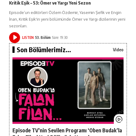
Kritik Eşik – 53: Ömer ve Yargı Yeni Sezon
Episode’un editörleri Özlem Özdemir, Yasemin Şefik ve Engin
İnan, Kritik Eşik'in yeni bölümünde Ömer ve Yargı dizilerinin yeni
sezonları.
LISTEN
53. Bölüm
Süre: 19:30
Son Bölümlerimiz...
Video
Episode TV’nin Sevilen Programı ‘Oben Budak’la