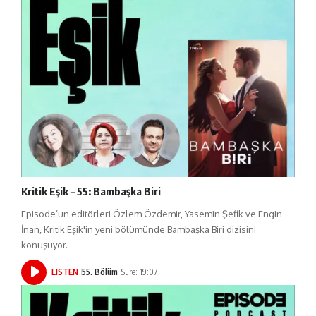
Kritik Eşik – 55: Bambaşka Biri
Episode’un editörleri Özlem Özdemir, Yasemin Şefik ve Engin
İnan, Kritik Eşik'in yeni bölümünde Bambaşka Biri dizisini
konuşuyor.
LISTEN
55. Bölüm
Süre: 19:07