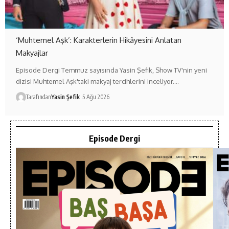
‘Muhtemel Aşk’: Karakterlerin Hikâyesini Anlatan
Makyajlar
Episode Dergi Temmuz sayısında Yasin Şefik, Show TV'nin yeni
dizisi Muhtemel Aşk'taki makyaj tercihlerini inceliyor.…
Tarafından
Yasin Şefik
5 Ağu 2026
Episode Dergi