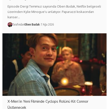
Episode Dergi Temmuz sayısında Oben Budak, Netflix belgeseli
üzerinden Kylie Minogue'u anlatıyor. Paparazzi kıskacından
kanser…
Tarafından
Oben Budak
7 Ağu 2026
X-Men’in Yeni Filminde Cyclops Rolünü Kit Connor
Üstlenecek