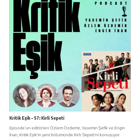
Kritik Eşik – 57: Kirli Sepeti
Episode’un editörleri Özlem Özdemir, Yasemin Şefik ve Engin
İnan, Kritik Eşik'in yeni bölümünde Kirli Sepeti'ni konuşuyor.