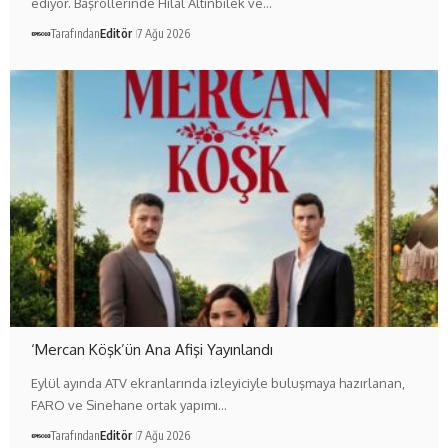
ediyor. Başrollerinde Hilal Altınbilek ve…
Tarafından
Editör
7 Ağu 2026
‘Mercan Köşk’ün Ana Afişi Yayınlandı
Eylül ayında ATV ekranlarında izleyiciyle buluşmaya hazırlanan,
FARO ve Sinehane ortak yapımı…
Tarafından
Editör
7 Ağu 2026