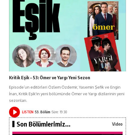
Kritik Eşik – 53: Ömer ve Yargı Yeni Sezon
Episode’un editörleri Özlem Özdemir, Yasemin Şefik ve Engin
İnan, Kritik Eşik'in yeni bölümünde Ömer ve Yargı dizilerinin yeni
sezonları.
LISTEN
53. Bölüm
Süre: 19:30
Son Bölümlerimiz...
Video