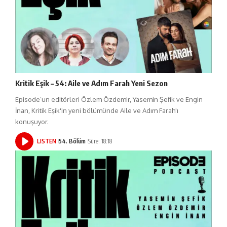
Kritik Eşik – 54: Aile ve Adım Farah Yeni Sezon
Episode’un editörleri Özlem Özdemir, Yasemin Şefik ve Engin
İnan, Kritik Eşik'in yeni bölümünde Aile ve Adım Farah'ı
konuşuyor.
LISTEN
54. Bölüm
Süre: 18:18