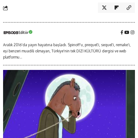
Editör
Aralık 2016'da yayın hayatına başladı. Spinoff'u, prequel'i, sequel'i, remake'i,
eşi benzeri muadili olmayan, Türkiye'nin tek DİZİ KÜLTÜRÜ dergisi ve web
platformu...