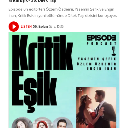
Kritik Eşik – 56: Dilek Taşı
Episode’un editörleri Özlem Özdemir, Yasemin Şefik ve Engin
İnan, Kritik Eşik'in yeni bölümünde Dilek Taşı dizisini konuşuyor.
LISTEN
56. Bölüm
Süre: 15:36