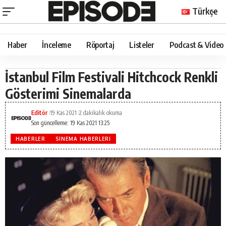
Türkçe
Haber
İnceleme
Röportaj
Listeler
Podcast & Video
İstanbul Film Festivali Hitchcock Renkli
Gösterimi Sinemalarda
Editör
19 Kas 2021
2 dakikalık okuma
Son güncelleme: 19 Kas 2021 13:25
HABERLER
SINEMA HABERLERI