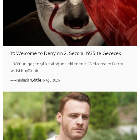
‘It: Welcome to Derry’nin 2. Sezonu 1935’te Geçecek
HBO'nun geçen yıl kataloğuna eklenen It: Welcome to Derry
serisi büyük bir…
Tarafından
Editör
6 Ağu 2026