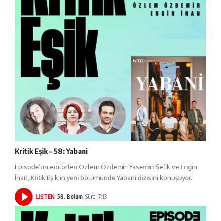
Kritik Eşik – 58: Yabani
Episode’un editörleri Özlem Özdemir, Yasemin Şefik ve Engin
İnan, Kritik Eşik'in yeni bölümünde Yabani dizisini konuşuyor.
LISTEN
58. Bölüm
Süre: 7:13