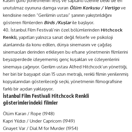
Kasım günü yönetmenin fetiş ve saplantı üzerine belki de en
unutulmaz oyununa damga vuran
Ölüm Korkusu / Vertigo
ve
kendisine neden “Gerilimin ustası” şanının yakıştırıldığını
gösteren filmlerden
Birds /Kuşlar
ile başlıyor.
40. İstanbul Film Festivali’nin özel bölümlerinden
Hitchcock
Renkli,
yapıtları yalnızca sanat değil felsefe ve psikoloji
alanlarında da konu edilen, dünya sinemasını ve çağdaş
sinemacıları derinden etkileyen bu efsane yönetmenin filmlerini
beyazperdede izleyememiş genç kuşakları ve özleyenlerini
sinemaya çağırıyor. Gerilim ustası Alfred Hitchcock’un yönettiği,
her biri bir başyapıt olan 15 uzun metrajlı, renkli filmin yenilenmiş
kopyalarından gösterileceği seçki, yönetmenin filmografisine
farklı bir açıdan yaklaşıyor.
İstanbul Film Festivali Hitchcock Renkli
gösterimlerindeki filmler
Ölüm Kararı / Rope (1948)
Kapri Yıldızı / Under Capricorn (1949)
Cinayet Var / Dial M for Murder (1954)