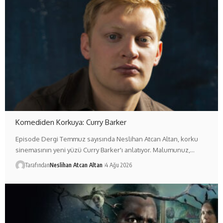
Komediden Korkuya: Curry Barker
Episode Dergi Temmuz sayısında Neslihan Atcan Altan, korku
sinemasının yeni yüzü Curry Barker'ı anlatıyor. Malumunuz,…
Tarafından
Neslihan Atcan Altan
4 Ağu 2026