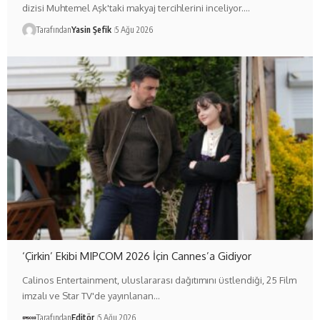
dizisi Muhtemel Aşk'taki makyaj tercihlerini inceliyor.…
Tarafından
Yasin Şefik
5 Ağu 2026
‘Çirkin’ Ekibi MIPCOM 2026 İçin Cannes’a Gidiyor
Calinos Entertainment, uluslararası dağıtımını üstlendiği, 25 Film
imzalı ve Star TV'de yayınlanan…
Tarafından
Editör
5 Ağu 2026