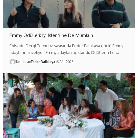
Emmy Ödülleri: İyi İşler Yine De Mümkün
Episode Dergi Temmuz sayısında Ender Ballıkaya güçlü Emmy
adaylarını inceliyor. Emmy adayları açıklandı. Ödüllerin her…
Tarafından
Ender Ballıkaya
6 Ağu 2026