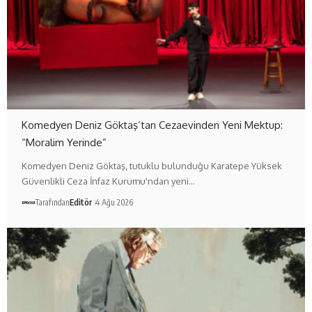
Komedyen Deniz Göktaş’tan Cezaevinden Yeni Mektup:
“Moralim Yerinde”
Komedyen Deniz Göktaş, tutuklu bulunduğu Karatepe Yüksek
Güvenlikli Ceza İnfaz Kurumu'ndan yeni…
Tarafından
Editör
4 Ağu 2026