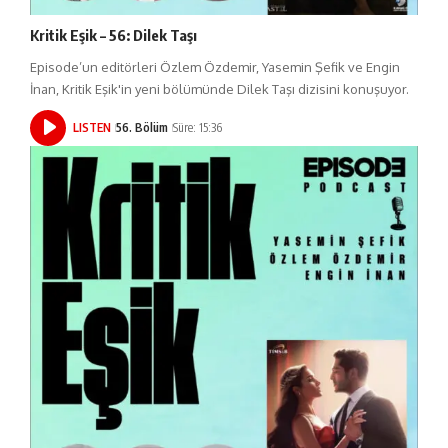
Kritik Eşik – 56: Dilek Taşı
Episode’un editörleri Özlem Özdemir, Yasemin Şefik ve Engin
İnan, Kritik Eşik'in yeni bölümünde Dilek Taşı dizisini konuşuyor.
LISTEN
56. Bölüm
Süre: 15:36