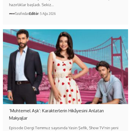
hazırlıklar başladı. Sekiz…
Tarafından
Editör
5 Ağu 2026
‘Muhtemel Aşk’: Karakterlerin Hikâyesini Anlatan
Makyajlar
Episode Dergi Temmuz sayısında Yasin Şefik, Show TV'nin yeni