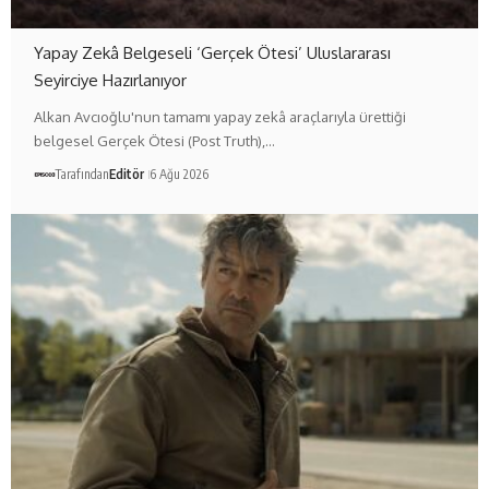
Yapay Zekâ Belgeseli ‘Gerçek Ötesi’ Uluslararası
Seyirciye Hazırlanıyor
Alkan Avcıoğlu'nun tamamı yapay zekâ araçlarıyla ürettiği
belgesel Gerçek Ötesi (Post Truth),…
Tarafından
Editör
6 Ağu 2026