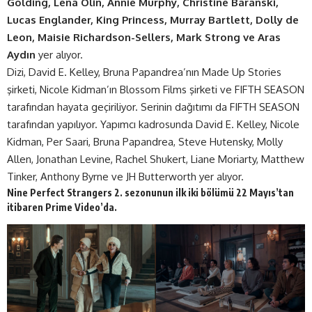
Golding, Lena Olin, Annie Murphy, Christine Baranski,
Lucas Englander, King Princess, Murray Bartlett, Dolly de
Leon, Maisie Richardson-Sellers, Mark Strong ve Aras
Aydın
yer alıyor.
Dizi, David E. Kelley, Bruna Papandrea’nın Made Up Stories
şirketi, Nicole Kidman’ın Blossom Films şirketi ve FIFTH SEASON
tarafından hayata geçiriliyor. Serinin dağıtımı da FIFTH SEASON
tarafından yapılıyor. Yapımcı kadrosunda David E. Kelley, Nicole
Kidman, Per Saari, Bruna Papandrea, Steve Hutensky, Molly
Allen, Jonathan Levine, Rachel Shukert, Liane Moriarty, Matthew
Tinker, Anthony Byrne ve JH Butterworth yer alıyor.
Nine Perfect Strangers 2. sezonunun ilk iki bölümü 22 Mayıs’tan
itibaren Prime Video’da.