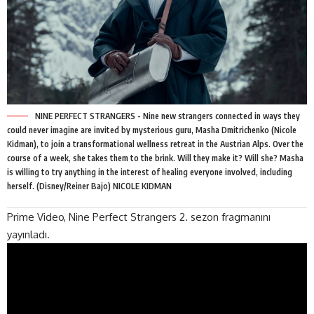
NINE PERFECT STRANGERS - Nine new strangers connected in ways they
could never imagine are invited by mysterious guru, Masha Dmitrichenko (Nicole
Kidman), to join a transformational wellness retreat in the Austrian Alps. Over the
course of a week, she takes them to the brink. Will they make it? Will she? Masha
is willing to try anything in the interest of healing everyone involved, including
herself. (Disney/Reiner Bajo) NICOLE KIDMAN
Prime Video, Nine Perfect Strangers 2. sezon
fragmanını
yayınladı.