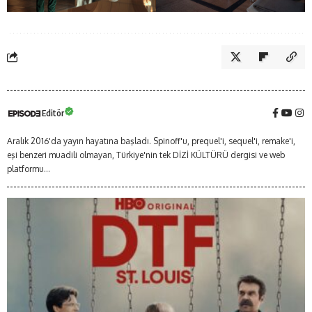
Editör
Aralık 2016'da yayın hayatına başladı. Spinoff'u, prequel'i, sequel'i, remake'i,
eşi benzeri muadili olmayan, Türkiye'nin tek DİZİ KÜLTÜRÜ dergisi ve web
platformu...