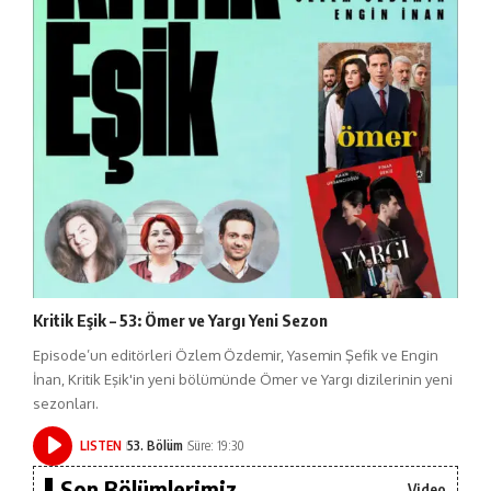
Kritik Eşik – 53: Ömer ve Yargı Yeni Sezon
Episode’un editörleri Özlem Özdemir, Yasemin Şefik ve Engin
İnan, Kritik Eşik'in yeni bölümünde Ömer ve Yargı dizilerinin yeni
sezonları.
LISTEN
53. Bölüm
Süre: 19:30
Son Bölümlerimiz...
Video