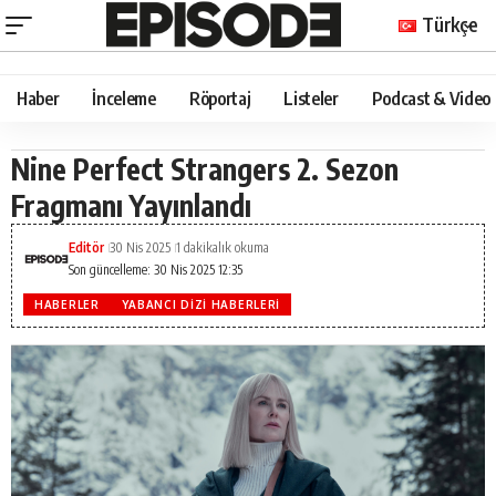
Türkçe
Haber
İnceleme
Röportaj
Listeler
Podcast & Video
Nine Perfect Strangers 2. Sezon
Fragmanı Yayınlandı
Editör
30 Nis 2025
1 dakikalık okuma
Son güncelleme: 30 Nis 2025 12:35
HABERLER
YABANCI DIZI HABERLERI