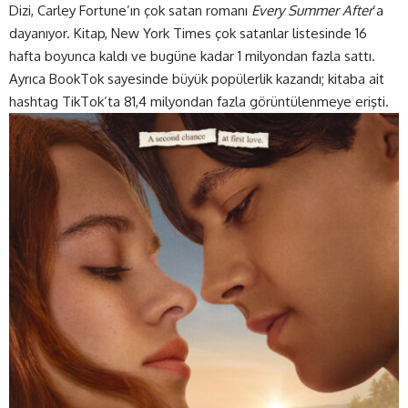
Dizi, Carley Fortune’ın çok satan romanı
Every Summer After
’a
dayanıyor. Kitap, New York Times çok satanlar listesinde 16
hafta boyunca kaldı ve bugüne kadar 1 milyondan fazla sattı.
Ayrıca BookTok sayesinde büyük popülerlik kazandı; kitaba ait
hashtag TikTok’ta 81,4 milyondan fazla görüntülenmeye erişti.