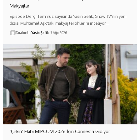
Makyajlar
Episode Dergi Temmuz sayısında Yasin Şefik, Show TV'nin yeni
dizisi Muhtemel Aşk'taki makyaj tercihlerini inceliyor.…
Tarafından
Yasin Şefik
5 Ağu 2026
‘Çirkin’ Ekibi MIPCOM 2026 İçin Cannes’a Gidiyor