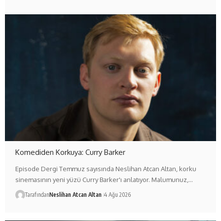
Komediden Korkuya: Curry Barker
Episode Dergi Temmuz sayısında Neslihan Atcan Altan, korku
sinemasının yeni yüzü Curry Barker'ı anlatıyor. Malumunuz,…
Tarafından
Neslihan Atcan Altan
4 Ağu 2026