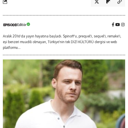
Editör
Aralık 2016'da yayın hayatına başladı. Spinoff'u, prequel'i, sequel'i, remake'i,
eşi benzeri muadili olmayan, Türkiye'nin tek DİZİ KÜLTÜRÜ dergisi ve web
platformu...