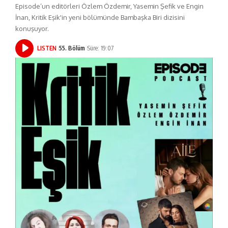
Episode’un editörleri Özlem Özdemir, Yasemin Şefik ve Engin
İnan, Kritik Eşik'in yeni bölümünde Bambaşka Biri dizisini
konuşuyor.
LISTEN
55. Bölüm
Süre: 19:07