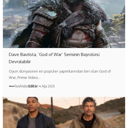
Dave Bautista, ‘God of War’ Serisinin Başrolünü
Devralabilir
Oyun dünyasının en popüler yapımlarından biri olan God of
War, Prime Video…
Tarafından
Editör
4 Ağu 2026