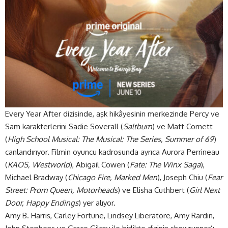
Every Year After dizisinde, aşk hikâyesinin merkezinde Percy ve
Sam karakterlerini Sadie Soverall (
Saltburn
) ve Matt Cornett
(
High School Musical: The Musical: The Series, Summer of 69
)
canlandırıyor. Filmin oyuncu kadrosunda ayrıca Aurora Perrineau
(
KAOS, Westworld
), Abigail Cowen (
Fate: The Winx Saga
),
Michael Bradway (
Chicago Fire, Marked Men
), Joseph Chiu (
Fear
Street: Prom Queen, Motorheads
) ve Elisha Cuthbert (
Girl Next
Door, Happy Endings
) yer alıyor.
Amy B. Harris, Carley Fortune, Lindsey Liberatore, Amy Rardin,