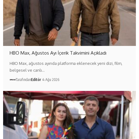
HBO Max, Ağustos Ayı İçerik Takvimini Açıkladı
HBO Max, ağustos ayında platforma eklenecek yeni dizi, film,
belgesel ve canlı…
Tarafından
Editör
4 Ağu 2026