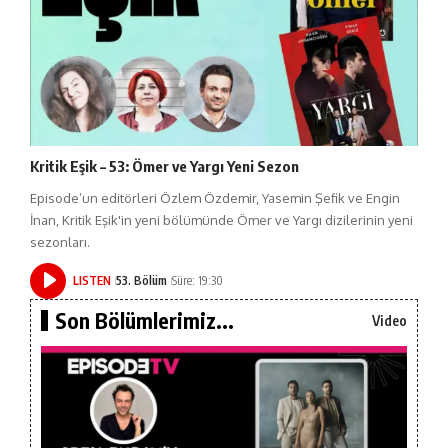
Kritik Eşik – 53: Ömer ve Yargı Yeni Sezon
Episode’un editörleri Özlem Özdemir, Yasemin Şefik ve Engin
İnan, Kritik Eşik'in yeni bölümünde Ömer ve Yargı dizilerinin yeni
sezonları.
LISTEN
53. Bölüm
Süre: 19:30
Son Bölümlerimiz...
Video