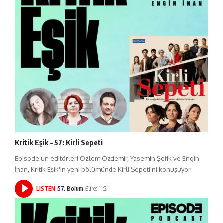
Kritik Eşik – 57: Kirli Sepeti
Episode’un editörleri Özlem Özdemir, Yasemin Şefik ve Engin
İnan, Kritik Eşik'in yeni bölümünde Kirli Sepeti'ni konuşuyor.
LISTEN
57. Bölüm
Süre: 11:21