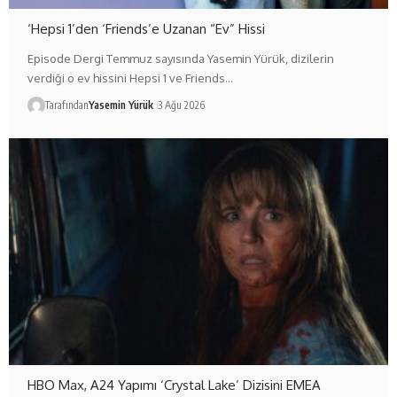
‘Hepsi 1’den ‘Friends’e Uzanan “Ev” Hissi
Episode Dergi Temmuz sayısında Yasemin Yürük, dizilerin
verdiği o ev hissini Hepsi 1 ve Friends…
Tarafından
Yasemin Yürük
3 Ağu 2026
HBO Max, A24 Yapımı ‘Crystal Lake’ Dizisini EMEA