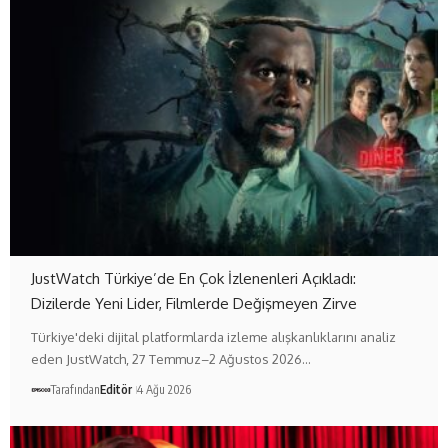
JustWatch Türkiye’de En Çok İzlenenleri Açıkladı:
Dizilerde Yeni Lider, Filmlerde Değişmeyen Zirve
Türkiye'deki dijital platformlarda izleme alışkanlıklarını analiz
eden JustWatch, 27 Temmuz–2 Ağustos 2026…
Tarafından
Editör
4 Ağu 2026