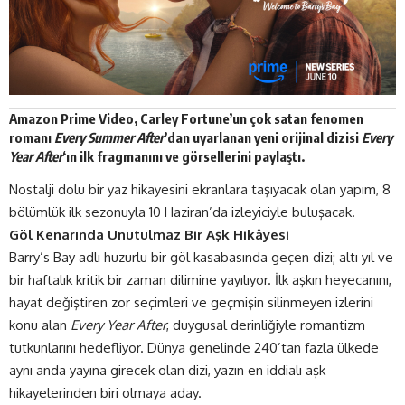
Amazon
Prime Video
, Carley Fortune’un çok satan fenomen
romanı
Every Summer After
’dan uyarlanan yeni orijinal dizisi
Every
Year After
‘
ın ilk fragmanını ve görsellerini
paylaştı
.
Nostalji dolu bir yaz hikayesini ekranlara taşıyacak olan yapım, 8
bölümlük ilk sezonuyla 10 Haziran’da izleyiciyle buluşacak.
Göl Kenarında Unutulmaz Bir Aşk Hikâyesi
Barry’s Bay adlı huzurlu bir göl kasabasında geçen dizi; altı yıl ve
bir haftalık kritik bir zaman dilimine yayılıyor. İlk aşkın heyecanını,
hayat değiştiren zor seçimleri ve geçmişin silinmeyen izlerini
konu alan
Every Year After
, duygusal derinliğiyle romantizm
tutkunlarını hedefliyor. Dünya genelinde 240’tan fazla ülkede
aynı anda yayına girecek olan dizi, yazın en iddialı aşk
hikayelerinden biri olmaya aday.