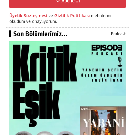
Abone Ol
Üyelik Sözleşmesi
ve
Gizlilik Politikası
metinlerini
okudum ve onaylıyorum.
Son Bölümlerimiz...
Podcast