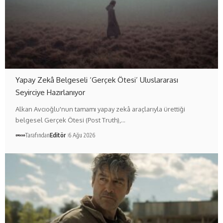
Yapay Zekâ Belgeseli ‘Gerçek Ötesi’ Uluslararası
Seyirciye Hazırlanıyor
Alkan Avcıoğlu'nun tamamı yapay zekâ araçlarıyla ürettiği
belgesel Gerçek Ötesi (Post Truth),…
Tarafından
Editör
6 Ağu 2026