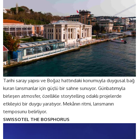
Tarihi saray yapısı ve Boğaz hattındaki konumuyla duygusal bağ
kuran lansmanlar için güçlü bir sahne sunuyor. Günbatımıyla
birleşen atmosfer, özellikle storytelling odaklı projelerde
etkileyici bir duygu yaratıyor. Mekânın ritmi, lansmanın
temposunu belirliyor.
SWISSOTEL THE BOSPHORUS