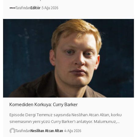
Tarafından
Editör
5 Ağu 2026
Komediden Korkuya: Curry Barker
Episode Dergi Temmuz sayısında Neslihan Atcan Altan, korku
sinemasının yeni yüzü Curry Barker'ı anlatıyor. Malumunuz,…
Tarafından
Neslihan Atcan Altan
4 Ağu 2026