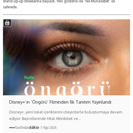
stand-up-up showlarına başladı. Yeni gösterisi ise “Ne Münasebet” ile
sahnede.
Disney+’ın ‘Öngörü’ Filminden İlk Tanıtım Yayınlandı
Disney+, yeni lokal içeriklerini izleyicilerle buluşturmaya devam
ediyor. Başrollerinde Hilal Altınbilek ve…
Tarafından
Editör
7 Ağu 2026