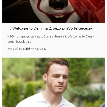
‘It: Welcome to Derry’nin 2. Sezonu 1935’te Geçecek
HBO'nun geçen yıl kataloğuna eklenen It: Welcome to Derry
serisi büyük bir…
Tarafından
Editör
6 Ağu 2026