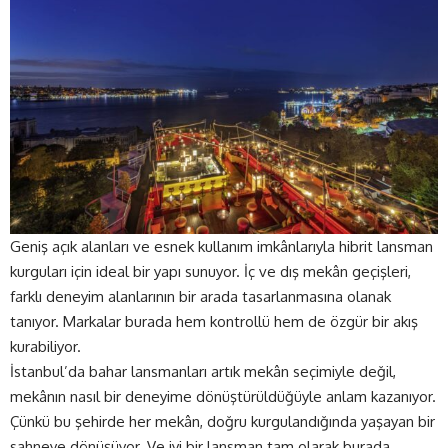
Geniş açık alanları ve esnek kullanım imkânlarıyla hibrit lansman
kurguları için ideal bir yapı sunuyor. İç ve dış mekân geçişleri,
farklı deneyim alanlarının bir arada tasarlanmasına olanak
tanıyor. Markalar burada hem kontrollü hem de özgür bir akış
kurabiliyor.
İstanbul’da bahar lansmanları artık mekân seçimiyle değil,
mekânın nasıl bir deneyime dönüştürüldüğüyle anlam kazanıyor.
Çünkü bu şehirde her mekân, doğru kurgulandığında yaşayan bir
sahneye dönüşüyor. Ve iyi bir lansman tam olarak burada