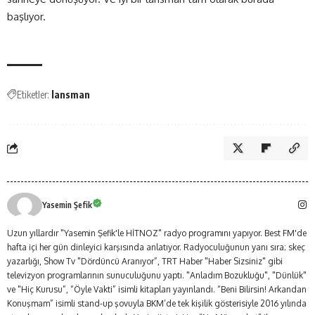
başlıyor.
Etiketler:
lansman
Yasemin Şefik
Uzun yıllardır "Yasemin Şefik'le HİTNOZ" radyo programını yapıyor. Best FM'de
hafta içi her gün dinleyici karşısında anlatıyor. Radyoculuğunun yanı sıra; skeç
yazarlığı, Show Tv "Dördüncü Aranıyor”, TRT Haber "Haber Sizsiniz" gibi
televizyon programlarının sunuculuğunu yaptı. "Anladım Bozukluğu", "Dünlük"
ve "Hiç Kurusu”, “Öyle Vakti” isimli kitapları yayınlandı. “Beni Bilirsin! Arkandan
Konuşmam” isimli stand-up şovuyla BKM’de tek kişilik gösterisiyle 2016 yılında