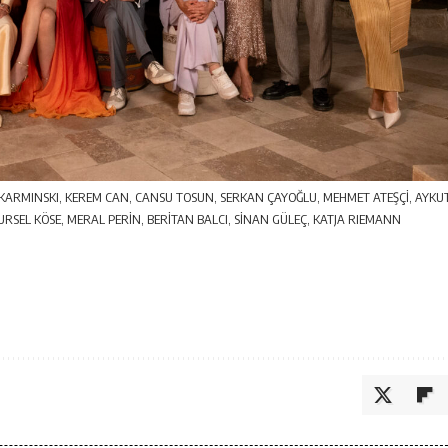
 KARMINSKI, KEREM CAN, CANSU TOSUN, SERKAN ÇAYOĞLU, MEHMET ATEŞÇİ, AYKU
URSEL KÖSE, MERAL PERİN, BERİTAN BALCI, SİNAN GÜLEÇ, KATJA RIEMANN