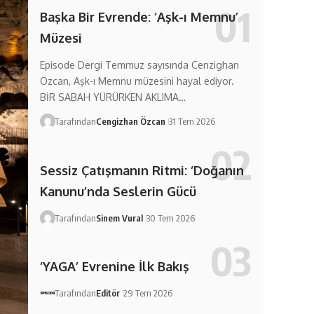
Başka Bir Evrende: ‘Aşk-ı Memnu’
Müzesi
Episode Dergi Temmuz sayısında Cenzighan
Özcan, Aşk-ı Memnu müzesini hayal ediyor.
BİR SABAH YÜRÜRKEN AKLIMA…
Tarafından
Cengizhan Özcan
31 Tem 2026
Sessiz Çatışmanın Ritmi: ‘Doğanın
Kanunu’nda Seslerin Gücü
Tarafından
Sinem Vural
30 Tem 2026
‘YAGA’ Evrenine İlk Bakış
Tarafından
Editör
29 Tem 2026