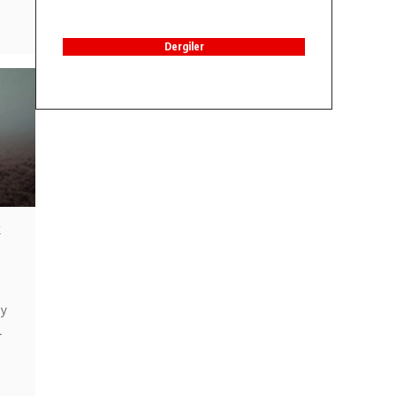
Dergiler
k
ay
l