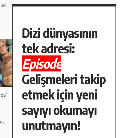
ilek
Dizi dünyasının
tek adresi:
Episode
Gelişmeleri takip
etmek için yeni
rds’
sayıyı okumayı
unutmayın!
ds,
…