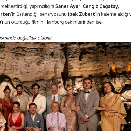
erçekleştirdiği, yapımcılığını
Saner Ayar
,
Cengiz Çağatay,
rten’
in üstlendiği, senaryosunu
İpek Zübert
’in kaleme aldığı 
’
nun oturduğu filmin Hamburg çekimlerinden ise
minde değişiklik olabilir.