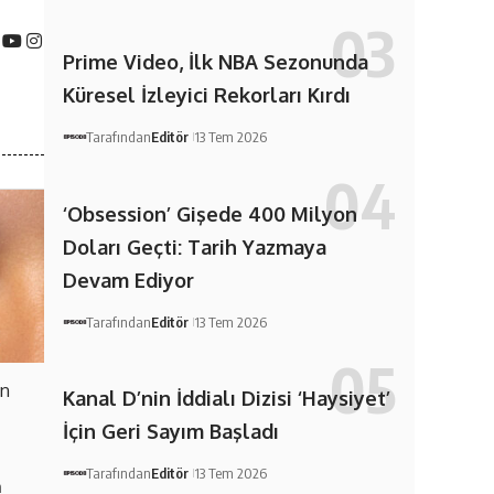
Prime Video, İlk NBA Sezonunda
Küresel İzleyici Rekorları Kırdı
Tarafından
Editör
13 Tem 2026
‘Obsession’ Gişede 400 Milyon
Doları Geçti: Tarih Yazmaya
Devam Ediyor
Tarafından
Editör
13 Tem 2026
en
Kanal D’nin İddialı Dizisi ‘Haysiyet’
İçin Geri Sayım Başladı
Tarafından
Editör
13 Tem 2026
m