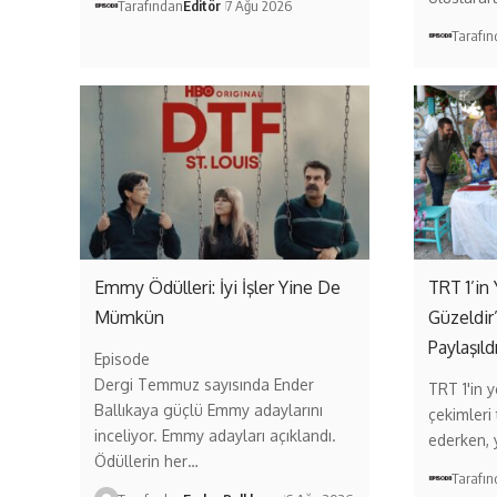
Tarafından
Editör
7 Ağu 2026
Tarafı
Emmy Ödülleri: İyi İşler Yine De
TRT 1’in 
Mümkün
Güzeldir
Paylaşıld
Episode
Dergi Temmuz sayısında Ender
TRT 1'in ye
Ballıkaya güçlü Emmy adaylarını
çekimleri
inceliyor. Emmy adayları açıklandı.
ederken,
Ödüllerin her…
Tarafı