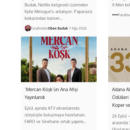
Budak, Netflix belgeseli üzerinden
X-Men kül
Kylie Minogue'u anlatıyor. Paparazzi
Tarafı
kıskacından kanser…
Tarafından
Oben Budak
7 Ağu 2026
‘Mercan Köşk’ün Ana Afişi
Adana A
Yayınlandı
Ödülleri
Koper v
Eylül ayında ATV ekranlarında
izleyiciyle buluşmaya hazırlanan,
26 Eylül 
FARO ve Sinehane ortak yapımı…
arasında 
Uluslarar