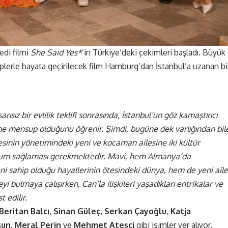
di filmi
She Said Yes*
’in Türkiye’deki çekimleri başladı. Büyük
iplerle hayata geçirilecek film Hamburg’dan İstanbul’a uzanan bi
ız bir evlilik teklifi sonrasında, İstanbul’un göz kamaştırıcı
irine mensup olduğunu öğrenir. Şimdi, bugüne dek varlığından bil
sinin yönetimindeki yeni ve kocaman ailesine iki kültür
um sağlaması gerekmektedir. Mavi, hem Almanya’da
ni sahip olduğu hayallerinin ötesindeki dünya, hem de yeni aile
yi bulmaya çalışırken, Can’la ilişkileri yaşadıkları entrikalar ve
t edilir.
Beritan Balcı
,
Sinan Güleç
,
Serkan Çayoğlu
,
Katja
un,
Meral Perin
ve
Mehmet Ateşçi
gibi isimler yer alıyor.