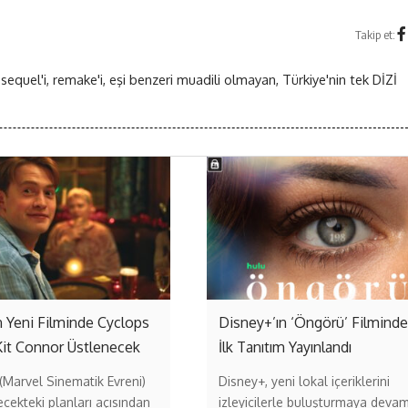
Takip et:
 sequel'i, remake'i, eşi benzeri muadili olmayan, Türkiye'nin tek DİZİ
 Yeni Filminde Cyclops
Disney+’ın ‘Öngörü’ Filmind
Kit Connor Üstlenecek
İlk Tanıtım Yayınlandı
Marvel Sinematik Evreni)
Disney+, yeni lokal içeriklerini
ecekteki planları açısından
izleyicilerle buluşturmaya deva