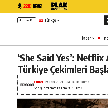
Türkçe
Abone Ol!
Haber
İn
‘She Said Yes’: Netfli
Türkiye Çekimleri Başl
Editör
19 Tem 2024
1 dakikalık okuma
Son güncelleme: 19 Tem 2024 11:43