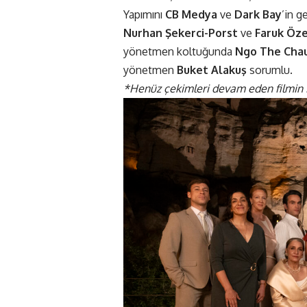
Yapımını
CB Medya
ve
Dark Bay
’in g
Nurhan Şekerci-Porst
ve
Faruk Öze
yönetmen koltuğunda
Ngo The Chau
yönetmen
Buket Alakuş
sorumlu.
*Henüz çekimleri devam eden filmin is