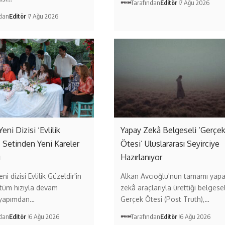
Tarafından
Editör
7 Ağu 2026
ndan
Editör
7 Ağu 2026
Yeni Dizisi ‘Evlilik
Yapay Zekâ Belgeseli ‘Gerçe
’ Setinden Yeni Kareler
Ötesi’ Uluslararası Seyirciye
ı
Hazırlanıyor
ni dizisi Evlilik Güzeldir'in
Alkan Avcıoğlu'nun tamamı yap
 tüm hızıyla devam
zekâ araçlarıyla ürettiği belgese
 yapımdan…
Gerçek Ötesi (Post Truth),…
ndan
Editör
6 Ağu 2026
Tarafından
Editör
6 Ağu 2026