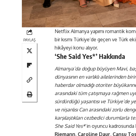
Netflix
Almanya yapımı romantik kome
bir kısmı Türkiye’de geçen ve Türk ek
PAYLAŞ
hikâyeyi konu
alıyor
.
‘She Said Yes*’ Hakkında
Almanya’da doğup büyüyen Mavi, başarıs
dünyasının en varlıklı ailelerinden b
haberdar olmadığı otoriter büyükanne
arasındaki tüm çatışmaya rağmen uy
sürdürdüğü yaşantısı ve Türkiye’de ye
ve nişanlısı Can arasındaki zorlu denge
karşılaştıkları cezbedici durumlarla tes
She Said Yes*
’in oyuncu kadrosunda
Riemann
,
Caroline Daur
,
Cansu Tos