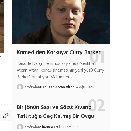
Komediden Korkuya: Curry Barker
T
Episode Dergi Temmuz sayısında Neslihan
Atcan Altan, korku sinemasının yeni yüzü Curry
Barker'ı anlatıyor. Malumunuz,…
Tarafından
Neslihan Atcan Altan
4 Ağu 2026
Bir Jönün Sazı ve Sözü: Kıvanç
Tatlıtuğ’a Geç Kalmış Bir Övgü
Tarafından
Sinem Vural
13 Tem 2026