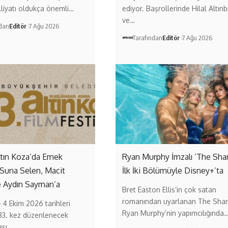
liyatı oldukça önemli…
ediyor. Başrollerinde Hilal Altınb
ve…
ndan
Editör
7 Ağu 2026
Tarafından
Editör
7 Ağu 2026
ltın Koza’da Emek
Ryan Murphy İmzalı ‘The Sha
 Suna Selen, Macit
İlk İki Bölümüyle Disney+’ta
e Aydın Sayman’a
Bret Easton Ellis’in çok satan
romanından uyarlanan The Shar
– 4 Ekim 2026 tarihleri
Ryan Murphy’nin yapımcılığında
33. kez düzenlenecek
ası…