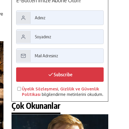
E-Bülten'imize Abone Olun!
ve
Subscribe
Üyelik Sözleşmesi
,
Gizlilik ve Güvenlik
Politikası
bilgilendirme metinlerini okudum.
Çok Okunanlar