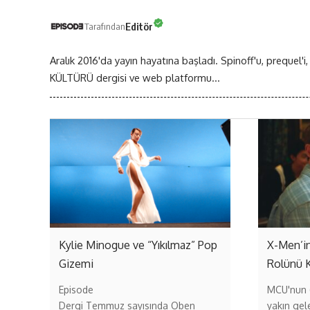
Editör
Tarafından
Aralık 2016'da yayın hayatına başladı. Spinoff'u, prequel'i,
KÜLTÜRÜ dergisi ve web platformu...
Kylie Minogue ve “Yıkılmaz” Pop
X-Men’in
Gizemi
Rolünü 
Episode
MCU'nun (
Dergi Temmuz sayısında Oben
yakın gel