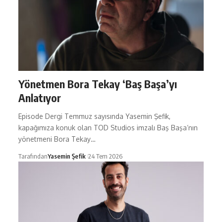
Yönetmen Bora Tekay ‘Baş Başa’yı
Anlatıyor
Episode Dergi Temmuz sayısında Yasemin Şefik,
kapağımıza konuk olan TOD Studios imzalı Baş Başa‘nın
yönetmeni Bora Tekay…
Tarafından
Yasemin Şefik
24 Tem 2026