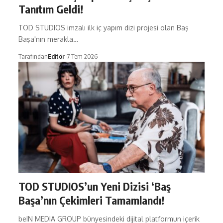
Tanıtım Geldi!
TOD STUDIOS imzalı ilk iç yapım dizi projesi olan Baş
Başa'nın merakla…
Tarafından
Editör
7 Tem 2026
TOD STUDIOS’un Yeni Dizisi ‘Baş
Başa’nın Çekimleri Tamamlandı!
beIN MEDIA GROUP bünyesindeki dijital platformun içerik