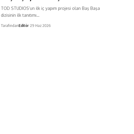
TOD STUDIOS’un ilk iç yapım projesi olan Baş Başa
dizisinin ilk tanıtımı…
Tarafından
Editör
29 Haz 2026