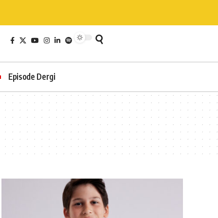
Episode Dergi