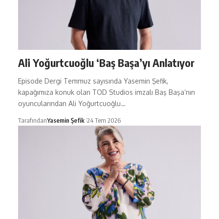
Ali Yoğurtcuoğlu ‘Baş Başa’yı Anlatıyor
Episode Dergi Temmuz sayısında Yasemin Şefik,
kapağımıza konuk olan TOD Studios imzalı Baş Başa‘nın
oyuncularından Ali Yoğurtcuoğlu…
Tarafından
Yasemin Şefik
24 Tem 2026