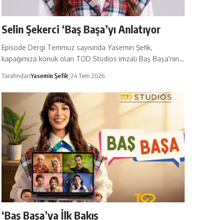
Selin Şekerci ‘Baş Başa’yı Anlatıyor
Episode Dergi Temmuz sayısında Yasemin Şefik,
kapağımıza konuk olan TOD Studios imzalı Baş Başa'nın…
Tarafından
Yasemin Şefik
24 Tem 2026
‘Baş Başa’ya İlk Bakış