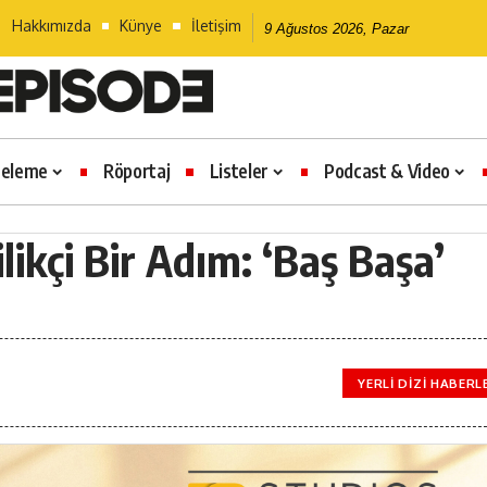
Hakkımızda
Künye
İletişim
9 Ağustos 2026, Pazar
celeme
Röportaj
Listeler
Podcast & Video
kçi Bir Adım: ‘Baş Başa’
YERLI DIZI HABERL