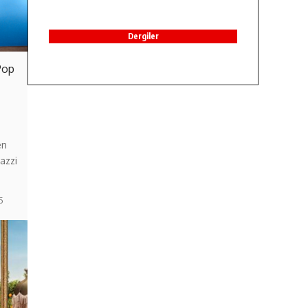
Dergiler
Pop
en
azzi
6