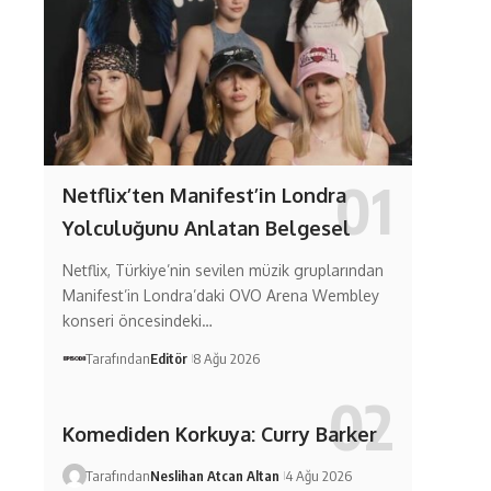
Netflix’ten Manifest’in Londra
Yolculuğunu Anlatan Belgesel
Netflix, Türkiye’nin sevilen müzik gruplarından
Manifest’in Londra’daki OVO Arena Wembley
konseri öncesindeki…
Tarafından
Editör
8 Ağu 2026
Komediden Korkuya: Curry Barker
Tarafından
Neslihan Atcan Altan
4 Ağu 2026