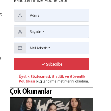
E-Bülten'imize Abone Olun!
et
n
Subscribe
Üyelik Sözleşmesi
,
Gizlilik ve Güvenlik
Politikası
bilgilendirme metinlerini okudum.
Çok Okunanlar