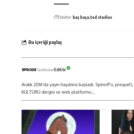
Etiketler:
baş başa
tod studios
Bu içeriği paylaş
Editör
Tarafından
Aralık 2016'da yayın hayatına başladı. Spinoff'u, prequel'i,
KÜLTÜRÜ dergisi ve web platformu...