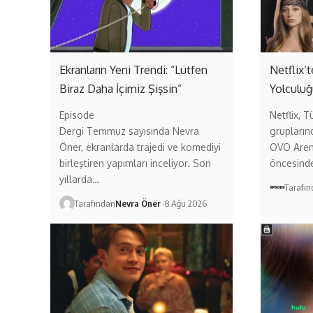
Ekranların Yeni Trendi: “Lütfen
Netflix’
Biraz Daha İçimiz Şişsin”
Yolculuğ
Episode
Netflix, T
Dergi Temmuz sayısında Nevra
grupların
Öner, ekranlarda trajedi ve komediyi
OVO Aren
birleştiren yapımları inceliyor. Son
öncesind
yıllarda…
Tarafı
Tarafından
Nevra Öner
8 Ağu 2026