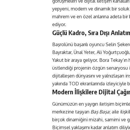
görüşmeleri ve dijital iletişim kanalları
yepyeni, modern ve dinamik bir solu
mahrem ve en özel anlarına adeta bir b
ediyor.
Güçlü Kadro, Sıra Dışı Anlatı
Başrolünü başarılı oyuncu Selin Şeke
Bayraktar, Ünal Yeter, Ali Yoğurtçuoğl
Yakut bir araya geliyor. Bora Tekay’
üstlendiği projenin özgün senaryosu i
dijitalleşen dünyasını ve yalnızlaşan i
yakında TOD ekranlarında izleyiciyle 
Modern İlişkilere Dijital Çağı
Günümüzün en yaygın iletişim biçimler
merkezine taşıyan
Baş Başa
; aile ili
birçok dinamiğini mizahi, samimi ve ger
Biçimsel yaklaşımı kadar anlatım diliyle