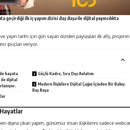
 geçirdiği ilk iç yapım
dizisi
Baş Başa
ile dijital yayıncılıkta
yayın tarihi için gün sayan diziden paylaşılan ilk afiş, projenin
ıcı ipuçları veriyor.
de hayata
Güçlü Kadro, Sıra Dışı Anlatım
ile dijital
Modern İlişkilere Dijital Çağın İçinden Bir Bakış:
rlanıyor.
Baş Başa
lar
 Hayatlar
amen dışına çıkan yapım, günümüz insan ilişkilerini sadece webc