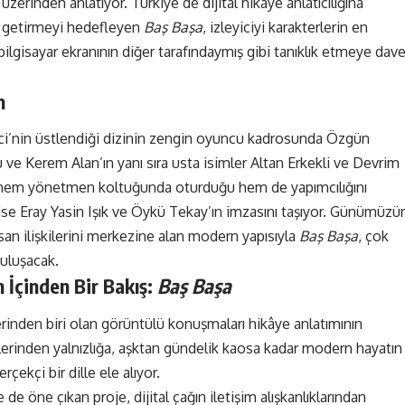
 üzerinden anlatıyor. Türkiye’de dijital hikaye anlatıcılığına
k getirmeyi hedefleyen
Baş Başa
, izleyiciyi karakterlerin en
ilgisayar ekranının diğer tarafındaymış gibi tanıklık etmeye dav
m
rci’nin üstlendiği dizinin zengin oyuncu kadrosunda Özgün
u ve Kerem Alan’ın yanı sıra usta isimler Altan Erkekli ve Devrim
ın hem yönetmen koltuğunda oturduğu hem de yapımcılığını
se Eray Yasin Işık ve Öykü Tekay’ın imzasını taşıyor. Günümüzü
nsan ilişkilerini merkezine alan modern yapısıyla
Baş Başa
, çok
buluşacak.
n İçinden Bir Bakış:
Baş Başa
inden biri olan görüntülü konuşmaları hikâye anlatımının
şkilerinden yalnızlığa, aşktan gündelik kaosa kadar modern hayatın
çekçi bir dille ele alıyor.
 de öne çıkan proje, dijital çağın iletişim alışkanlıklarından