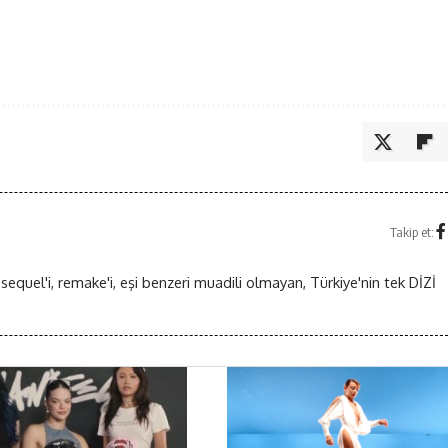
Takip et:
 sequel'i, remake'i, eşi benzeri muadili olmayan, Türkiye'nin tek DİZİ