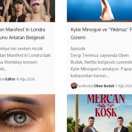
ten Manifest’in Londra
Kylie Minogue ve “Yıkılmaz” 
unu Anlatan Belgesel
Gizemi
ürkiye’nin sevilen müzik
Episode
dan Manifest’in Londra’daki
Dergi Temmuz sayısında Oben
a Wembley konseri
Budak, Netflix belgeseli üzerind
eki…
Kylie Minogue'u anlatıyor. Papar
kıskacından kanser…
ndan
Editör
8 Ağu 2026
Tarafından
Oben Budak
7 Ağu 202