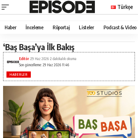
Türkçe
Haber
İnceleme
Röportaj
Listeler
Podcast & Video
‘Baş Başa’ya İlk Bakış
Editör
29 Haz 2026
2 dakikalık okuma
Son güncelleme: 29 Haz 2026 11:46
HABERLER