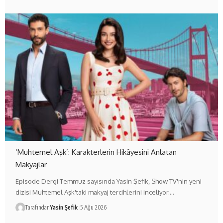
‘Muhtemel Aşk’: Karakterlerin Hikâyesini Anlatan
Makyajlar
Episode Dergi Temmuz sayısında Yasin Şefik, Show TV'nin yeni
dizisi Muhtemel Aşk'taki makyaj tercihlerini inceliyor.…
Tarafından
Yasin Şefik
5 Ağu 2026