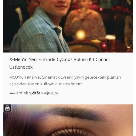
X-Men’in Yeni Filminde Cyclops Rolünü Kit Connor
Üstlenecek
MCU'nun (Marvel Sinematik Evreni) yakın gelecekteki planları
açısından X-Men külliyatı oldukça önemli…
Tarafından
Editör
7 Ağu 2026