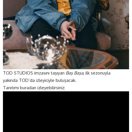
TOD STUDIOS
imzasını taşıyan
Baş Başa
, ilk sezonuyla
yakında TOD’da izleyiciyle buluşacak.
Tanıtımı buradan izleyebilirsiniz: