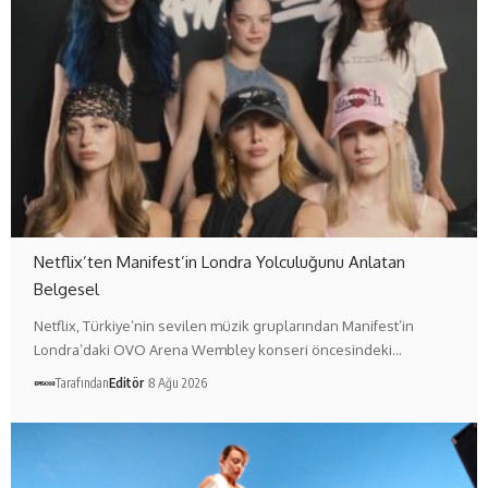
Netflix’ten Manifest’in Londra Yolculuğunu Anlatan
Belgesel
Netflix, Türkiye’nin sevilen müzik gruplarından Manifest’in
Londra’daki OVO Arena Wembley konseri öncesindeki…
Tarafından
Editör
8 Ağu 2026