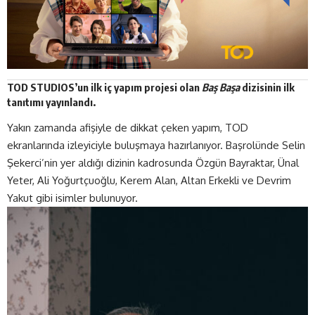
TOD STUDIOS’un ilk iç yapım projesi olan
Baş Başa
dizisinin
ilk
tanıtımı yayınlandı.
Yakın zamanda afişiyle de dikkat çeken yapım, TOD
ekranlarında izleyiciyle buluşmaya hazırlanıyor. Başrolünde Selin
Şekerci’nin yer aldığı dizinin kadrosunda Özgün Bayraktar, Ünal
Yeter, Ali Yoğurtçuoğlu, Kerem Alan, Altan Erkekli ve Devrim
Yakut gibi isimler bulunuyor.