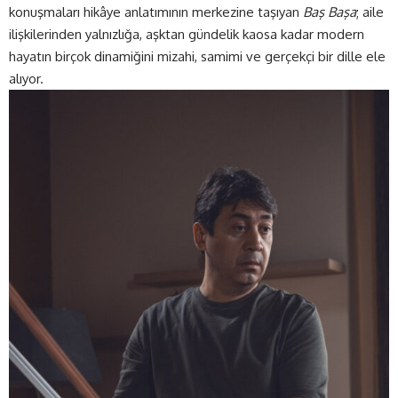
konuşmaları hikâye anlatımının merkezine taşıyan
Baş Başa
; aile
ilişkilerinden yalnızlığa, aşktan gündelik kaosa kadar modern
hayatın birçok dinamiğini mizahi, samimi ve gerçekçi bir dille ele
alıyor.