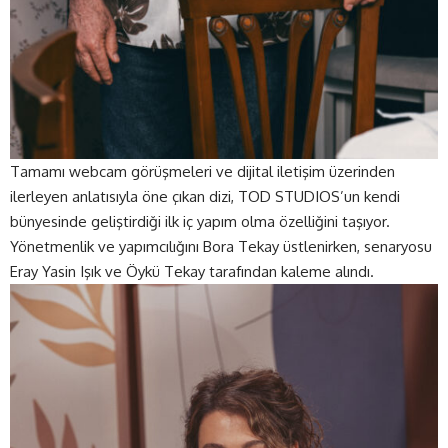
Tamamı webcam görüşmeleri ve dijital iletişim üzerinden
ilerleyen anlatısıyla öne çıkan dizi, TOD STUDIOS’un kendi
bünyesinde geliştirdiği ilk iç yapım olma özelliğini taşıyor.
Yönetmenlik ve yapımcılığını Bora Tekay üstlenirken, senaryosu
Eray Yasin Işık ve Öykü Tekay tarafından kaleme alındı.