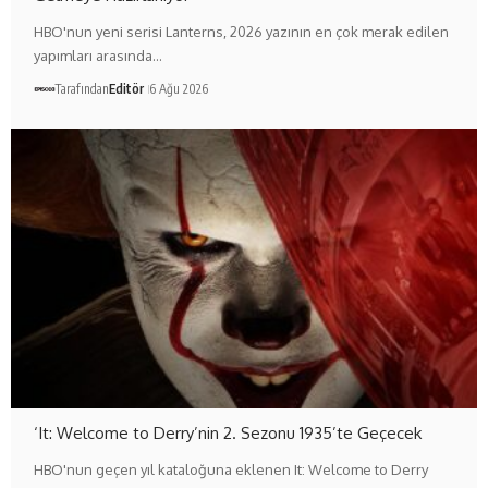
HBO'nun yeni serisi Lanterns, 2026 yazının en çok merak edilen
yapımları arasında…
Tarafından
Editör
6 Ağu 2026
‘It: Welcome to Derry’nin 2. Sezonu 1935’te Geçecek
HBO'nun geçen yıl kataloğuna eklenen It: Welcome to Derry