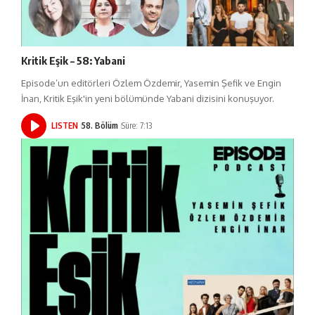
Kritik Eşik – 58: Yabani
Episode’un editörleri Özlem Özdemir, Yasemin Şefik ve Engin
İnan, Kritik Eşik'in yeni bölümünde Yabani dizisini konuşuyor.
LISTEN
58. Bölüm
Süre: 7:13