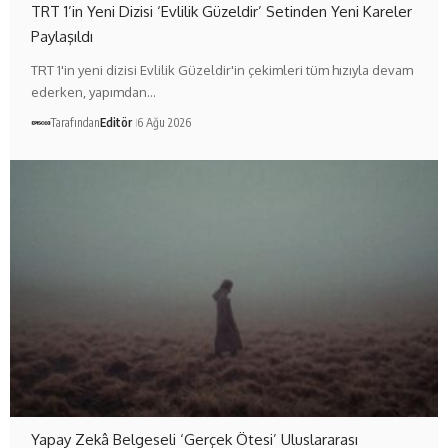
TRT 1’in Yeni Dizisi ‘Evlilik Güzeldir’ Setinden Yeni Kareler
Paylaşıldı
TRT 1'in yeni dizisi Evlilik Güzeldir'in çekimleri tüm hızıyla devam
ederken, yapımdan…
Tarafından
Editör
6 Ağu 2026
Yapay Zekâ Belgeseli ‘Gerçek Ötesi’ Uluslararası