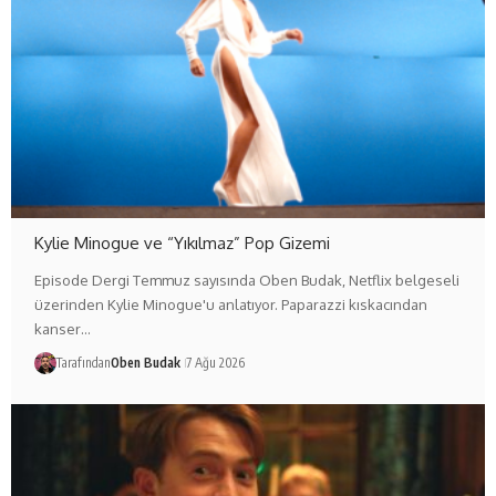
Kylie Minogue ve “Yıkılmaz” Pop Gizemi
Episode Dergi Temmuz sayısında Oben Budak, Netflix belgeseli
üzerinden Kylie Minogue'u anlatıyor. Paparazzi kıskacından
kanser…
Tarafından
Oben Budak
7 Ağu 2026