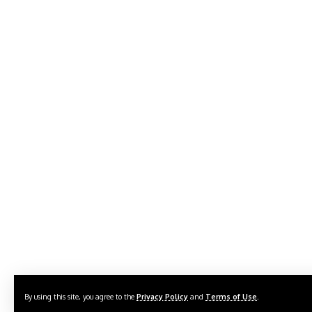
By using this site, you agree to the
Privacy Policy
and
Terms of Use
.