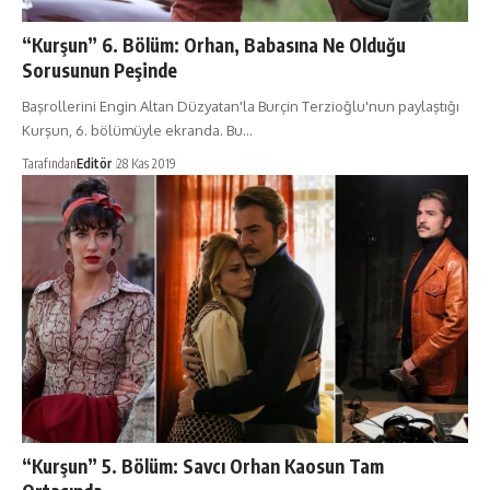
“Kurşun” 6. Bölüm: Orhan, Babasına Ne Olduğu
Sorusunun Peşinde
Başrollerini Engin Altan Düzyatan'la Burçin Terzioğlu'nun paylaştığı
Kurşun, 6. bölümüyle ekranda. Bu…
Tarafından
Editör
28 Kas 2019
“Kurşun” 5. Bölüm: Savcı Orhan Kaosun Tam