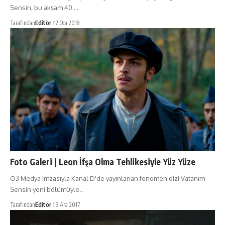
Sensin, bu akşam 40.…
Tarafından
Editör
12 Oca 2018
Foto Galeri | Leon İfşa Olma Tehlikesiyle Yüz Yüze
O3 Medya imzasıyla Kanal D'de yayınlanan fenomen dizi Vatanım
Sensin yeni bölümüyle…
Tarafından
Editör
13 Ara 2017