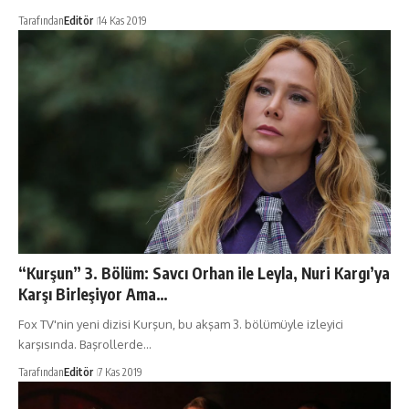
Tarafından
Editör
14 Kas 2019
“Kurşun” 3. Bölüm: Savcı Orhan ile Leyla, Nuri Kargı’ya
Karşı Birleşiyor Ama…
Fox TV'nin yeni dizisi Kurşun, bu akşam 3. bölümüyle izleyici
karşısında. Başrollerde…
Tarafından
Editör
7 Kas 2019