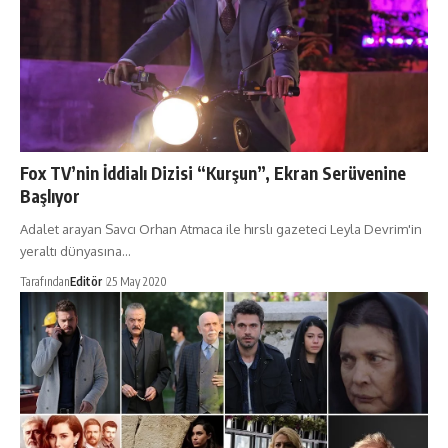
Fox TV’nin İddialı Dizisi “Kurşun”, Ekran Serüvenine
Başlıyor
Adalet arayan Savcı Orhan Atmaca ile hırslı gazeteci Leyla Devrim'in
yeraltı dünyasına…
Tarafından
Editör
25 May 2020