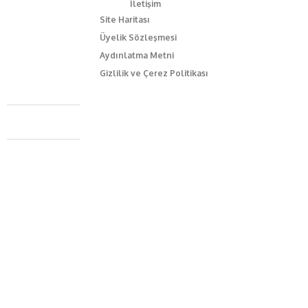
İletişim
Site Haritası
Üyelik Sözleşmesi
Aydınlatma Metni
Gizlilik ve Çerez Politikası
Caferağa Mah. Dr. Şakir Paşa Sok. No3/A Kadıköy İstanbul
+90 543 345 46 00
info@episodemag.com
Bizi Takip Et!