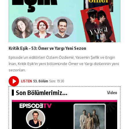
Kritik Eşik – 53: Ömer ve Yargı Yeni Sezon
Episode’un editörleri Özlem Özdemir, Yasemin Şefik ve Engin
İnan, Kritik Eşik'in yeni bölümünde Ömer ve Yargı dizilerinin yeni
sezonları.
LISTEN
53. Bölüm
Süre: 19:30
Son Bölümlerimiz...
Video