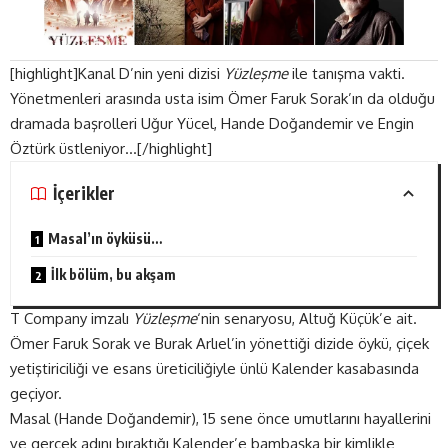
[highlight]Kanal D’nin yeni dizisi
Yüzleşme
ile tanışma vakti.
Yönetmenleri arasında usta isim Ömer Faruk Sorak’ın da olduğu
dramada başrolleri Uğur Yücel, Hande Doğandemir ve Engin
Öztürk üstleniyor…[/highlight]
İçerikler
Masal’ın öyküsü…
İlk bölüm, bu akşam
T Company imzalı
Yüzleşme
‘nin senaryosu, Altuğ Küçük’e ait.
Ömer Faruk Sorak ve Burak Arlıel’in yönettiği dizide öykü, çiçek
yetiştiriciliği ve esans üreticiliğiyle ünlü Kalender kasabasında
geçiyor.
Masal (Hande Doğandemir), 15 sene önce umutlarını hayallerini
ve gerçek adını bıraktığı Kalender’e bambaşka bir kimlikle