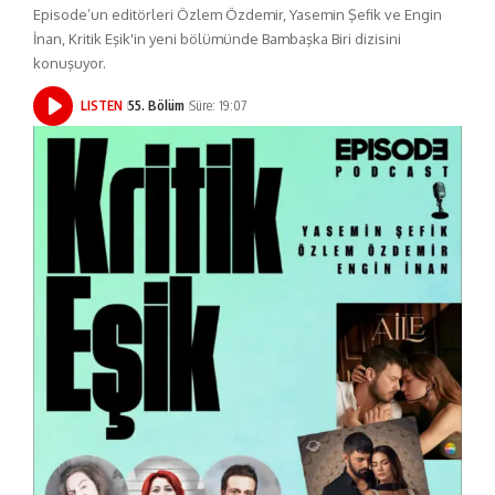
Episode’un editörleri Özlem Özdemir, Yasemin Şefik ve Engin
İnan, Kritik Eşik'in yeni bölümünde Bambaşka Biri dizisini
konuşuyor.
LISTEN
55. Bölüm
Süre: 19:07