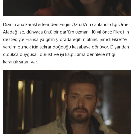
Dizinin ana karakterlerinden Engin Öztürk’ün canlandırdığı Ömer
Aladağ ise, dünyaca ünlü bir parfüm uzmanı. 10 yıl önce Fikret’in
desteğiyle Fransa’ya gitmiş, orada eğitim almış. Şimdi Fikret’e
yardım etmek için tekrar doğduğu kasabaya dönüyor. Dışarıdan
oldukça duygusal, dürüst ve iyi kalpli ama derinlere ittiği
karanlık sırları var…