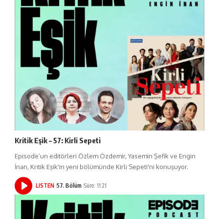
Kritik Eşik – 57: Kirli Sepeti
Episode’un editörleri Özlem Özdemir, Yasemin Şefik ve Engin
İnan, Kritik Eşik'in yeni bölümünde Kirli Sepeti'ni konuşuyor.
LISTEN
57. Bölüm
Süre: 11:21