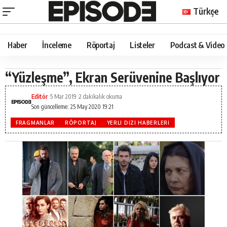
Türkçe
Haber
İnceleme
Röportaj
Listeler
Podcast & Video
“Yüzleşme”, Ekran Serüvenine Başlıyor
Editör
5 Mar 2019
2 dakikalık okuma
Son güncelleme: 25 May 2020 19:21
FRAGMANLAR
RÖPORTAJ
YERLI DIZI HABERLERI