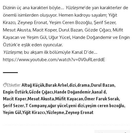
Dizinin üç ana karakteri böyle…
Yüzleşme
‘de yan karakterler de
önemli isimlerden oluşuyor. Hemen kadroyu sayalım; Yiğit
Kirazcı, Zeynep Eronat, Yeşim Ceren Bozoğlu, Şerif Sezer,
Mesut Akusta, Macit Koper, Durul Bazan, Gözde Çığacı, Müfit
Kayacan ve Yeşim Gül, Uğur Yücel, Hande Doğandemir ve Engin
Öztürk’e eşlik eden oyuncular.
Yüzleşme
, bu akşam ilk bölümüyle Kanal D’de…
https://www.youtube.com/watch?v=0V0uRLerddE
Etiketler:
Altuğ Küçük
Burak Arlıel
dizi
drama
Durul Bazan
Engin Öztürk
Gözde Çığacı
Hande Doğandemir
kanal d
Macit Koper
Mesut Akusta
Müfit Kayacan
Ömer Faruk Sorak
Şerif Sezer
T Company
uğur yücel
yeni dizi
yeşim ceren bozoğlu
Yeşim Gül
Yiğit Kirazcı
Yüzleşme
Zeynep Eronat