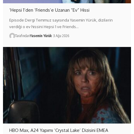
‘Hepsi 1’den ‘Friends’e Uzanan “Ev” Hissi
Episode Dergi Temmuz sayısında Yasemin Yürük, dizilerin
verdiği o ev hissini Hepsi 1 ve Friends…
Tarafından
Yasemin Yürük
3 Ağu 2026
HBO Max, A24 Yapımı ‘Crystal Lake’ Dizisini EMEA