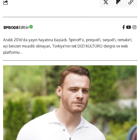
Editör
Aralık 2016'da yayın hayatına başladı. Spinoff'u, prequel'i, sequel'i, remake'i,
eşi benzeri muadili olmayan, Türkiye'nin tek DİZİ KÜLTÜRÜ dergisi ve web
platformu...