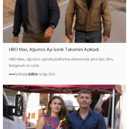
HBO Max, Ağustos Ayı İçerik Takvimini Açıkladı
HBO Max, ağustos ayında platforma eklenecek yeni dizi, film,
belgesel ve canlı…
Tarafından
Editör
4 Ağu 2026