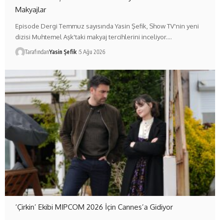
Makyajlar
Episode Dergi Temmuz sayısında Yasin Şefik, Show TV'nin yeni
dizisi Muhtemel Aşk'taki makyaj tercihlerini inceliyor.…
Tarafından
Yasin Şefik
5 Ağu 2026
‘Çirkin’ Ekibi MIPCOM 2026 İçin Cannes’a Gidiyor