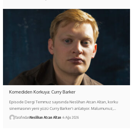
Komediden Korkuya: Curry Barker
Episode Dergi Temmuz sayısında Neslihan Atcan Altan, korku
sinemasının yeni yüzü Curry Barker'ı anlatıyor. Malumunuz,…
Tarafından
Neslihan Atcan Altan
4 Ağu 2026