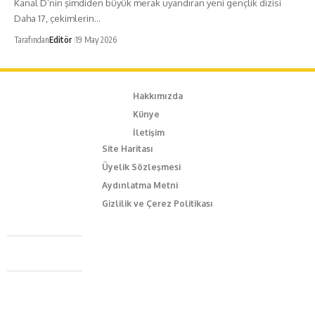
Kanal D’nin şimdiden büyük merak uyandıran yeni gençlik dizisi
Daha 17, çekimlerin…
Tarafından
Editör
19 May 2026
Hakkımızda
Künye
İletişim
Site Haritası
Üyelik Sözleşmesi
Aydınlatma Metni
Gizlilik ve Çerez Politikası
Caferağa Mah. Dr. Şakir Paşa Sok. No3/A Kadıköy İstanbul
+90 543 345 46 00
info@episodemag.com