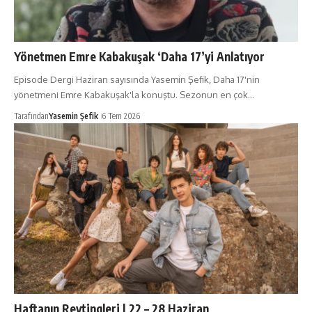
Yönetmen Emre Kabakuşak ‘Daha 17’yi Anlatıyor
Episode Dergi Haziran sayısında Yasemin Şefik, Daha 17'nin
yönetmeni Emre Kabakuşak'la konuştu. Sezonun en çok…
Tarafından
Yasemin Şefik
6 Tem 2026
Haftanın Reytingleri | 22 – 28 Haziran