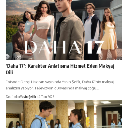
‘Daha 17’: Karakter Anlatısına Hizmet Eden Makyaj
Dili
Episode Dergi Haziran sayısında Yasin Şefik, Daha 17'nin makyaj
analizini yapıyor. Televizyon dünyasında makyaj çoğu…
Tarafından
Yasin Şefik
14 Tem 2026