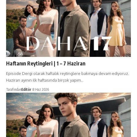
Haftanın Reytingleri | 1 – 7 Haziran
Episode Dergi olarak haftalık reytinglere bakmaya devam ediyoruz.
Haziran ayının ilk haftasında birçok yapım…
Tarafından
Editör
8 Haz 2026