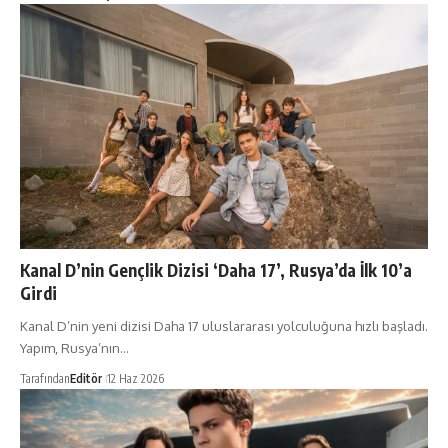
Kanal D’nin Gençlik Dizisi ‘Daha 17’, Rusya’da İlk 10’a
Girdi
Kanal D’nin yeni dizisi Daha 17 uluslararası yolculuğuna hızlı başladı.
Yapım, Rusya’nın…
Tarafından
Editör
12 Haz 2026