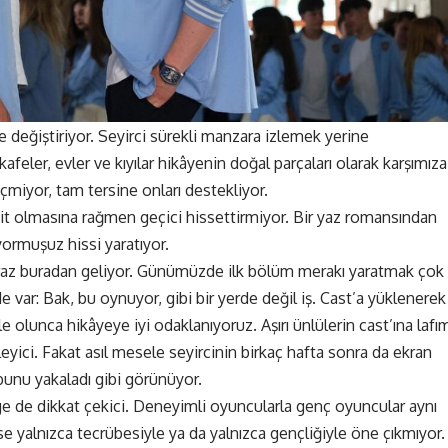
e değiştiriyor. Seyirci sürekli manzara izlemek yerine
 kafeler, evler ve kıyılar hikâyenin doğal parçaları olarak karşımıza
çmiyor, tam tersine onları destekliyor.
ait olmasına rağmen geçici hissettirmiyor. Bir yaz romansından
yormuşuz hissi yaratıyor.
biraz buradan geliyor. Günümüzde ilk bölüm merakı yaratmak çok
e var: Bak, bu oynuyor, gibi bir yerde değil iş. Cast’a yüklenerek
 olunca hikâyeye iyi odaklanıyoruz. Aşırı ünlülerin cast’ına lafı
leyici. Fakat asıl mesele seyircinin birkaç hafta sonra da ekran
unu yakaladı gibi görünüyor.
e de dikkat çekici. Deneyimli oyuncularla genç oyuncular aynı
se yalnızca tecrübesiyle ya da yalnızca gençliğiyle öne çıkmıyor.