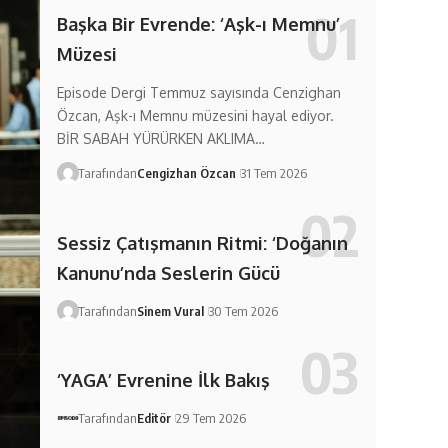
Başka Bir Evrende: ‘Aşk-ı Memnu’
Müzesi
Episode Dergi Temmuz sayısında Cenzighan
Özcan, Aşk-ı Memnu müzesini hayal ediyor.
BİR SABAH YÜRÜRKEN AKLIMA…
Tarafından
Cengizhan Özcan
31 Tem 2026
Sessiz Çatışmanın Ritmi: ‘Doğanın
Kanunu’nda Seslerin Gücü
Tarafından
Sinem Vural
30 Tem 2026
‘YAGA’ Evrenine İlk Bakış
Tarafından
Editör
29 Tem 2026