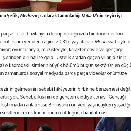
min Şefik,
Medcezir
Jr. olarak tanımladığı
Daha 17
‘nin seyirciyi
r parçası olur, bazılarıysa dönüp baktığınızda bir dönemin fon
ı, o ruh halini yeniden çağırır. 2013’te yayınlanan
Medcezir
böyle bi
or; oyuncularıyla, müzikleriyle, karakterleriyle ve gençliğe
şlerinden biri haline geldi. Üstelik aradan geçen yıllar, dizinin
nkü o kadrodaki isimlerin büyük bölümü bugün sektörün en güçl
a son zamanlarda sosyal medyada parça parça videolar önümüze
dcezir’in gelmesinin sebebi hikâyelerin birbirine benzemesi değil
rlik yok. Sebebi, ikisinin de gençleri ciddiye alması. Gençliği
ıkıştırmadan anlatması. Bir insanın on yedi yaşındayken yaşadığı
nı şekillendirecek kadar önemli olduğunu hatırlatması.