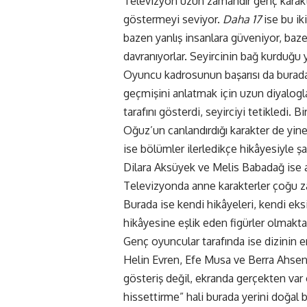
Televizyon uzun zamandır genç karakt
göstermeyi seviyor.
Daha 17
ise bu iki
bazen yanlış insanlara güveniyor, baze
davranıyorlar. Seyircinin bağ kurduğu 
Oyuncu kadrosunun başarısı da burada 
geçmişini anlatmak için uzun diyalogla
tarafını gösterdi, seyirciyi tetikledi
Oğuz’un canlandırdığı karakter de yine
ise bölümler ilerledikçe hikâyesiyle ş
Dilara Aksüyek ve Melis Babadağ ise an
Televizyonda anne karakterler çoğu zam
Burada ise kendi hikâyeleri, kendi eks
hikâyesine eşlik eden figürler olmaktan
Genç oyuncular tarafında ise dizinin e
Helin Evren, Efe Musa ve Berra Ahsen 
gösteriş değil, ekranda gerçekten var 
hissettirme” hali burada yerini doğal bi