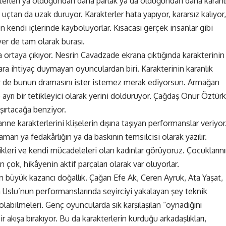
erleri ya olduğundan daha parlak ya da olduğundan daha karanl
 uçtan da uzak duruyor. Karakterler hata yapıyor, kararsız kalıyor,
n kendi içlerinde kayboluyorlar. Kısacası gerçek insanlar gibi
yer de tam olarak burası.
ortaya çıkıyor. Nesrin Cavadzade ekrana çıktığında karakterinin
ra ihtiyaç duymayan oyunculardan biri. Karakterinin karanlık
. Bir de bunun dramasını ister istemez merak ediyorsun. Armağan
 ayrı bir tetikleyici olarak yerini dolduruyor. Çağdaş Onur Öztürk
aşırtacağa benziyor.
ne karakterlerini klişelerin dışına taşıyan performanslar veriyor
an ya fedakârlığın ya da baskının temsilcisi olarak yazılır.
ikleri ve kendi mücadeleleri olan kadınlar görüyoruz. Çocukların
 çok, hikâyenin aktif parçaları olarak var oluyorlar.
n büyük kazancı doğallık. Çağan Efe Ak, Ceren Ayruk, Ata Yaşat,
Uslu’nun performanslarında seyirciyi yakalayan şey teknik
olabilmeleri. Genç oyuncularda sık karşılaşılan “oynadığını
r akışa bırakıyor. Bu da karakterlerin kurduğu arkadaşlıkları,