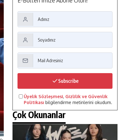
E-Bülten'imize Abone Olun!
Subscribe
Üyelik Sözleşmesi
,
Gizlilik ve Güvenlik
Politikası
bilgilendirme metinlerini okudum.
Çok Okunanlar