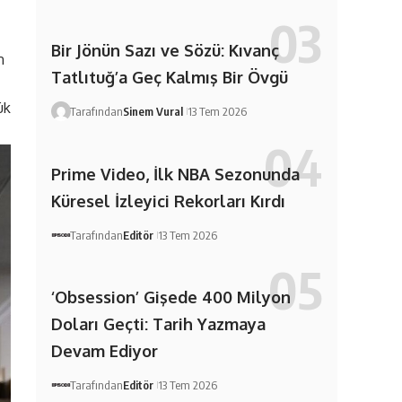
Bir Jönün Sazı ve Sözü: Kıvanç
n
Tatlıtuğ’a Geç Kalmış Bir Övgü
ük
Tarafından
Sinem Vural
13 Tem 2026
Prime Video, İlk NBA Sezonunda
Küresel İzleyici Rekorları Kırdı
Tarafından
Editör
13 Tem 2026
‘Obsession’ Gişede 400 Milyon
Doları Geçti: Tarih Yazmaya
Devam Ediyor
Tarafından
Editör
13 Tem 2026