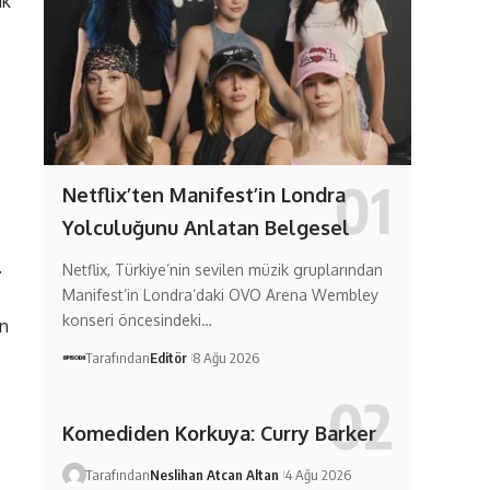
ık
Netflix’ten Manifest’in Londra
Yolculuğunu Anlatan Belgesel
.
Netflix, Türkiye’nin sevilen müzik gruplarından
Manifest’in Londra’daki OVO Arena Wembley
konseri öncesindeki…
ın
Tarafından
Editör
8 Ağu 2026
Komediden Korkuya: Curry Barker
Tarafından
Neslihan Atcan Altan
4 Ağu 2026