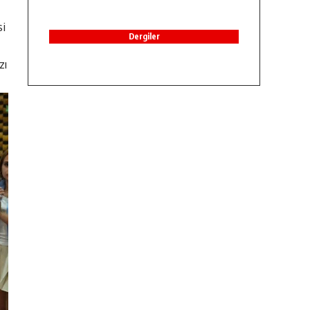
si
Dergiler
zı