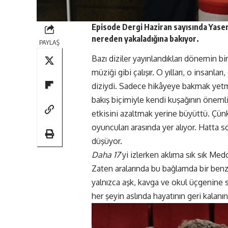
Episode Dergi
Haziran
sayısında Yase
nereden yakaladığına bakıyor.
PAYLAŞ
Bazı diziler yayınlandıkları dönemin bi
müziği gibi çalışır. O yılları, o insanlar
diziydi. Sadece hikâyeye bakmak yetmiy
bakış biçimiyle kendi kuşağının önemli i
etkisini azaltmak yerine büyüttü. Çü
oyuncuları arasında yer alıyor. Hatt
düşüyor.
Daha 17
’yi izlerken aklıma sık sık Me
Zaten aralarında bu bağlamda bir benze
yalnızca aşk, kavga ve okul üçgenine s
her şeyin aslında hayatının geri kalanı