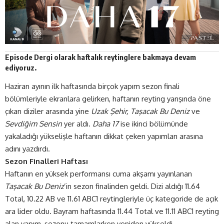
Episode Dergi olarak
haftalık
reytinglere bakmaya devam
ediyoruz.
Haziran ayının ilk haftasında birçok yapım sezon finali
bölümleriyle ekranlara gelirken, haftanın reyting yarışında öne
çıkan diziler arasında yine
Uzak Şehir, Taşacak Bu Deniz
ve
Sevdiğim Sensin
yer aldı.
Daha 17
ise ikinci bölümünde
yakaladığı yükselişle haftanın dikkat çeken yapımları arasına
adını yazdırdı.
Sezon Finalleri Haftası
Haftanın en yüksek performansı cuma akşamı yayınlanan
Taşacak Bu Deniz
’in sezon finalinden geldi. Dizi aldığı 11.64
Total, 10.22 AB ve 11.61 ABC1 reytingleriyle üç kategoride de açık
ara lider oldu. Bayram haftasında 11.44 Total ve 11.11 ABC1 reyting
alan yapım, sezonu tamamlarken yeniden yükseldi.