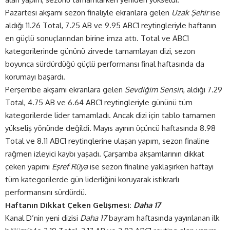
Pazartesi akşamı sezon finaliyle ekranlara gelen
Uzak Şehir
ise
aldığı 11.26 Total, 7.25 AB ve 9.95 ABC1 reytingleriyle haftanın
en güçlü sonuçlarından birine imza attı. Total ve ABC1
kategorilerinde gününü zirvede tamamlayan dizi, sezon
boyunca sürdürdüğü güçlü performansı final haftasında da
korumayı başardı.
Perşembe akşamı ekranlara gelen
Sevdiğim Sensin
, aldığı 7.29
Total, 4.75 AB ve 6.64 ABC1 reytingleriyle gününü tüm
kategorilerde lider tamamladı. Ancak dizi için tablo tamamen
yükseliş yönünde değildi. Mayıs ayının üçüncü haftasında 8.98
Total ve 8.11 ABC1 reytinglerine ulaşan yapım, sezon finaline
rağmen izleyici kaybı yaşadı. Çarşamba akşamlarının dikkat
çeken yapımı
Eşref Rüya
ise sezon finaline yaklaşırken haftayı
tüm kategorilerde gün liderliğini koruyarak istikrarlı
performansını sürdürdü.
Haftanın Dikkat Çeken Gelişmesi:
Daha 17
Kanal D’nin yeni dizisi
Daha 17
bayram haftasında yayınlanan ilk