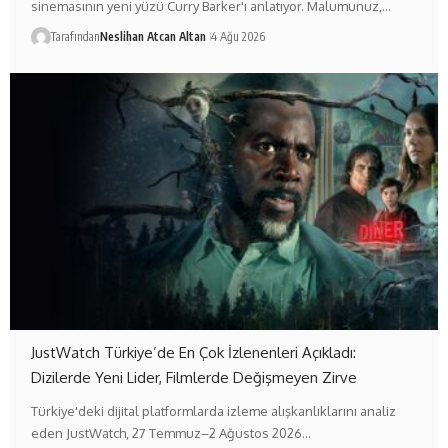
sinemasının yeni yüzü Curry Barker'ı anlatıyor. Malumunuz,…
Tarafından
Neslihan Atcan Altan
4 Ağu 2026
JustWatch Türkiye’de En Çok İzlenenleri Açıkladı:
Dizilerde Yeni Lider, Filmlerde Değişmeyen Zirve
Türkiye'deki dijital platformlarda izleme alışkanlıklarını analiz
eden JustWatch, 27 Temmuz–2 Ağustos 2026…