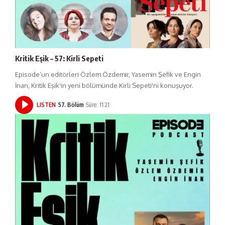
Kritik Eşik – 57: Kirli Sepeti
Episode’un editörleri Özlem Özdemir, Yasemin Şefik ve Engin
İnan, Kritik Eşik'in yeni bölümünde Kirli Sepeti'ni konuşuyor.
LISTEN
57. Bölüm
Süre: 11:21