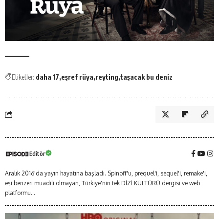
Etiketler:
daha 17
eşref rüya
reyting
taşacak bu deniz
Editör
Aralık 2016'da yayın hayatına başladı. Spinoff'u, prequel'i, sequel'i, remake'i,
eşi benzeri muadili olmayan, Türkiye'nin tek DİZİ KÜLTÜRÜ dergisi ve web
platformu...