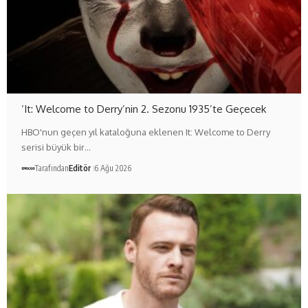
‘It: Welcome to Derry’nin 2. Sezonu 1935’te Geçecek
HBO'nun geçen yıl kataloğuna eklenen It: Welcome to Derry
serisi büyük bir…
Tarafından
Editör
6 Ağu 2026