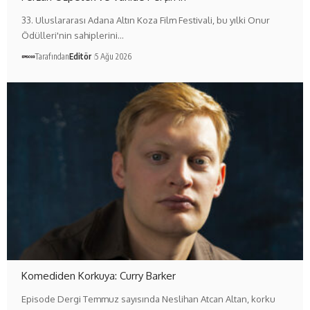
33. Uluslararası Adana Altın Koza Film Festivali, bu yılki Onur
Ödülleri'nin sahiplerini…
Tarafından
Editör
5 Ağu 2026
Komediden Korkuya: Curry Barker
Episode Dergi Temmuz sayısında Neslihan Atcan Altan, korku