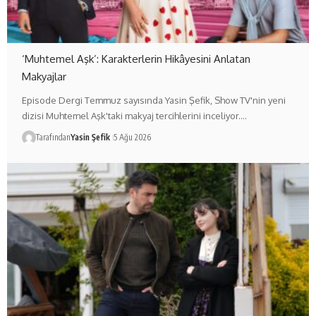
‘Muhtemel Aşk’: Karakterlerin Hikâyesini Anlatan
Makyajlar
Episode Dergi Temmuz sayısında Yasin Şefik, Show TV'nin yeni
dizisi Muhtemel Aşk'taki makyaj tercihlerini inceliyor.…
Tarafından
Yasin Şefik
5 Ağu 2026