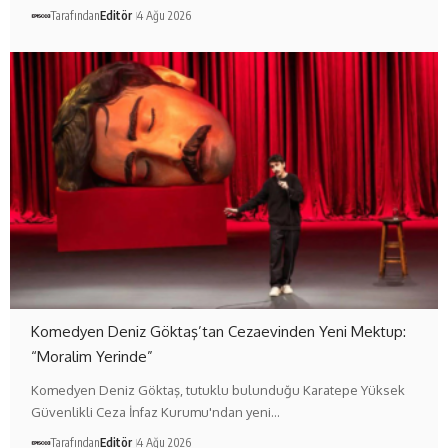
Tarafından
Editör
4 Ağu 2026
Komedyen Deniz Göktaş’tan Cezaevinden Yeni Mektup:
“Moralim Yerinde”
Komedyen Deniz Göktaş, tutuklu bulunduğu Karatepe Yüksek
Güvenlikli Ceza İnfaz Kurumu'ndan yeni…
Tarafından
Editör
4 Ağu 2026