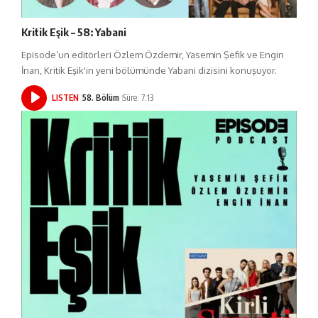
Kritik Eşik – 58: Yabani
Episode’un editörleri Özlem Özdemir, Yasemin Şefik ve Engin
İnan, Kritik Eşik'in yeni bölümünde Yabani dizisini konuşuyor.
LISTEN
58. Bölüm
Süre: 7:13