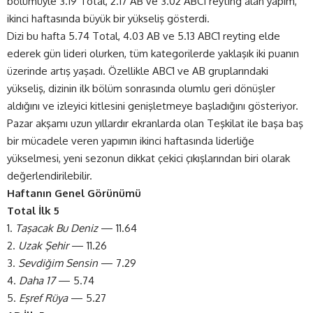
bölümüyle 3.19 Total, 2.17 AB ve 3.02 ABC1 reyting alan yapım,
ikinci haftasında büyük bir yükseliş gösterdi.
Dizi bu hafta 5.74 Total, 4.03 AB ve 5.13 ABC1 reyting elde
ederek gün lideri olurken, tüm kategorilerde yaklaşık iki puanın
üzerinde artış yaşadı. Özellikle ABC1 ve AB gruplarındaki
yükseliş, dizinin ilk bölüm sonrasında olumlu geri dönüşler
aldığını ve izleyici kitlesini genişletmeye başladığını gösteriyor.
Pazar akşamı uzun yıllardır ekranlarda olan Teşkilat ile başa baş
bir mücadele veren yapımın ikinci haftasında liderliğe
yükselmesi, yeni sezonun dikkat çekici çıkışlarından biri olarak
değerlendirilebilir.
Haftanın Genel Görünümü
Total İlk 5
1.
Taşacak Bu Deniz
— 11.64
2.
Uzak Şehir
— 11.26
3.
Sevdiğim Sensin
— 7.29
4.
Daha 17
— 5.74
5.
Eşref Rüya
— 5.27