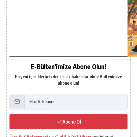
E-Bülten'imize Abone Olun!
En yeni içeriklerimizden ilk siz haberdar olun! Bültenimize
abone olun!
Abone Ol
Üyelik Sözleşmesi
ve
Gizlilik Politikası
metinlerini