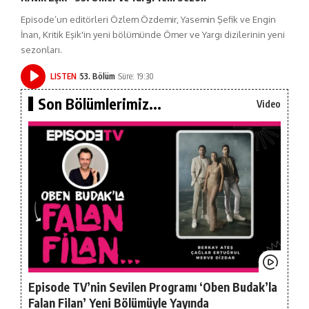
Episode’un editörleri Özlem Özdemir, Yasemin Şefik ve Engin
İnan, Kritik Eşik'in yeni bölümünde Ömer ve Yargı dizilerinin yeni
sezonları.
LISTEN
53. Bölüm
Süre: 19:30
Son Bölümlerimiz...
Video
Episode TV’nin Sevilen Programı ‘Oben Budak’la
Falan Filan’ Yeni Bölümüyle Yayında