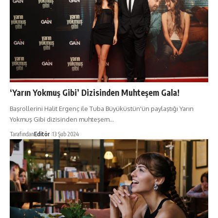
‘Yarın Yokmuş Gibi’ Dizisinden Muhteşem Gala!
Başrollerini Halit Ergenç ile Tuba Büyüküstün'ün paylaştığı Yarın
Yokmuş Gibi dizisinden muhteşem…
Tarafından
Editör
13 Şub 2024