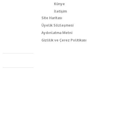
Künye
İletişim
Site Haritası
Üyelik Sözleşmesi
Aydınlatma Metni
Gizlilik ve Çerez Politikası
Caferağa Mah. Dr. Şakir Paşa Sok. No3/A Kadıköy İstanbul
+90 543 345 46 00
info@episodemag.com
Bizi Takip Et!