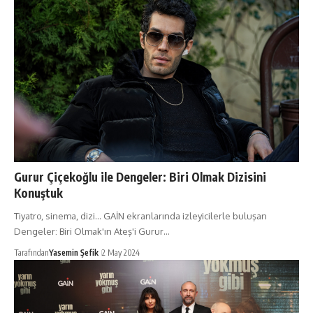
Gurur Çiçekoğlu ile Dengeler: Biri Olmak Dizisini
Konuştuk
Tiyatro, sinema, dizi… GAİN ekranlarında izleyicilerle buluşan
Dengeler: Biri Olmak'ın Ateş'i Gurur…
Tarafından
Yasemin Şefik
2 May 2024