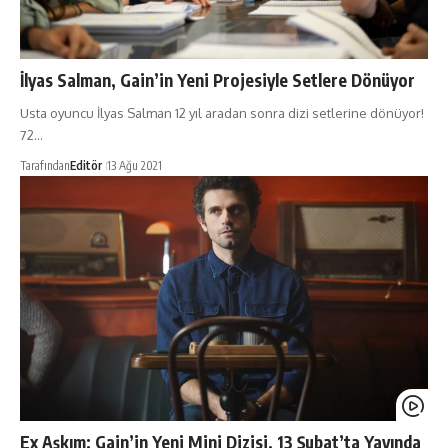
İlyas Salman, Gain’in Yeni Projesiyle Setlere Dönüyor
Usta oyuncu İlyas Salman 12 yıl aradan sonra dizi setlerine dönüyor!
72…
Tarafından
Editör
13 Ağu 2021
Ex Aşkım: Gain’in Yeni Mini Dizisi, 13 Şubat’ta Yayında