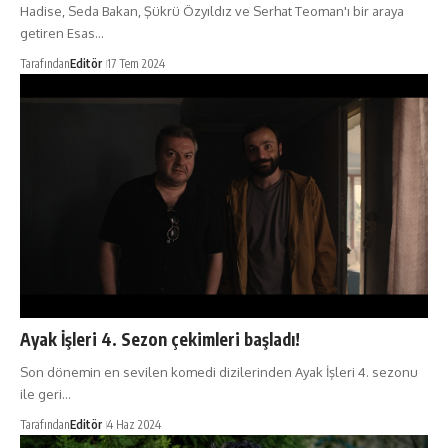
Hadise, Seda Bakan, Şükrü Özyıldız ve Serhat Teoman'ı bir araya
getiren Esas…
Tarafından
Editör
17 Tem 2024
Ayak İşleri 4. Sezon çekimleri başladı!
Son dönemin en sevilen komedi dizilerinden Ayak İşleri 4. sezonu
ile geri…
Tarafından
Editör
4 Haz 2024