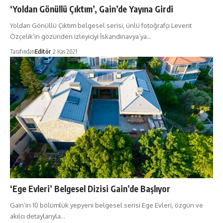
‘Yoldan Gönüllü Çıktım’, Gain’de Yayına Girdi
Yoldan Gönüllü Çıktım belgesel serisi, ünlü fotoğrafçı Levent
Özçelik’in gözünden izleyiciyi İskandinavya’ya…
Tarafından
Editör
2 Kas 2021
‘Ege Evleri’ Belgesel Dizisi Gain’de Başlıyor
Gain’in 10 bölümlük yepyeni belgesel serisi Ege Evleri, özgün ve
akılcı detaylarıyla…