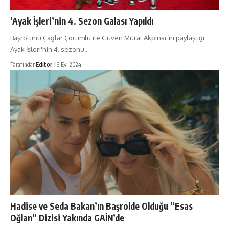
‘Ayak İşleri’nin 4. Sezon Galası Yapıldı
Başrolünü Çağlar Çorumlu ile Güven Murat Akpınar’ın paylaştığı
Ayak İşleri'nin 4. sezonu…
Tarafından
Editör
13 Eyl 2024
Hadise ve Seda Bakan’ın Başrolde Olduğu “Esas
Oğlan” Dizisi Yakında GAİN’de