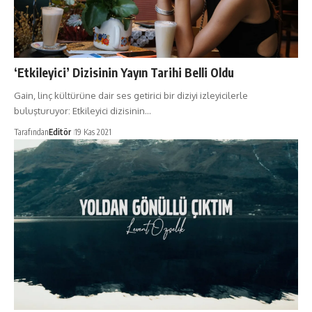
‘Etkileyici’ Dizisinin Yayın Tarihi Belli Oldu
Gain, linç kültürüne dair ses getirici bir diziyi izleyicilerle
buluşturuyor: Etkileyici dizisinin…
Tarafından
Editör
19 Kas 2021