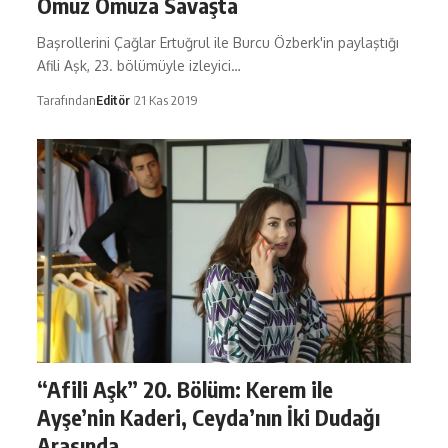
Omuz Omuza Savaşta
Başrollerini Çağlar Ertuğrul ile Burcu Özberk'in paylaştığı
Afili Aşk, 23. bölümüyle izleyici…
Tarafından
Editör
21 Kas 2019
“Afili Aşk” 20. Bölüm: Kerem ile
Ayşe’nin Kaderi, Ceyda’nın İki Dudağı
Arasında