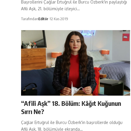
Başrollerini Çağlar Ertuğrul ile Burcu Özberk'in paylaştığı
Afili Aşk, 21. bölümüyle izleyici…
Tarafından
Editör
12 Kas 2019
“Afili Aşk” 18. Bölüm: Kâğıt Kuğunun
Sırrı Ne?
Çağlar Ertuğrul ile Burcu Özberk'in başrollerde olduğu
Afili Aşk, 18. bölümüyle ekranda…