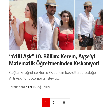
“Afili Aşk” 10. Bölüm: Kerem, Ayşe’yi
Matematik Öğretmeninden Kıskanıyor!
Çağlar Ertuğrul ile Burcu Özberk'in başrollerde olduğu
Afili Aşk, 10. bölümüyle izleyici…
Tarafından
Editör
22 Ağu 2019
1
2