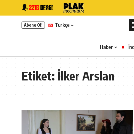
Türkçe
Abone Ol!
Haber
İn
Etiket:
İlker Arslan