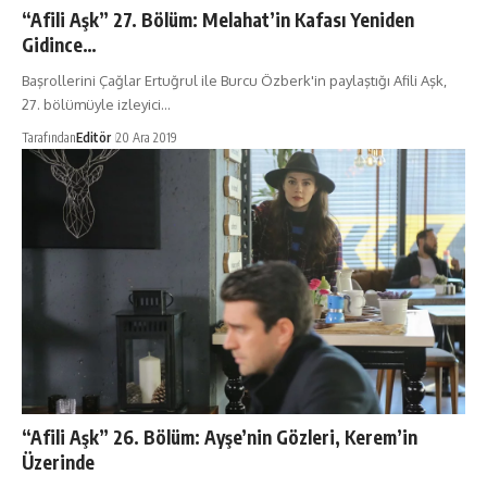
“Afili Aşk” 27. Bölüm: Melahat’in Kafası Yeniden
Gidince…
Başrollerini Çağlar Ertuğrul ile Burcu Özberk'in paylaştığı Afili Aşk,
27. bölümüyle izleyici…
Tarafından
Editör
20 Ara 2019
“Afili Aşk” 26. Bölüm: Ayşe’nin Gözleri, Kerem’in
Üzerinde