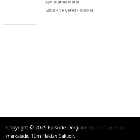
Aydınlatma Metni
Gizlilik ve Çerez Politikası
Caferağa Mah. Dr. Şakir Paşa Sok. No3/A Kadıköy İstanbul
+90 543 345 46 00
info@episodemag.com
Bizi Takip Et!
Copyright © 2025 Episode Dergi bir
Mylos Yayın Grubu
markasıdır. Tüm Hakları Saklıdır.