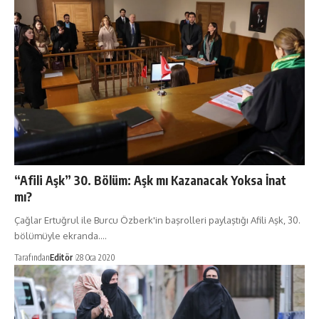
“Afili Aşk” 30. Bölüm: Aşk mı Kazanacak Yoksa İnat
mı?
Çağlar Ertuğrul ile Burcu Özberk'in başrolleri paylaştığı Afili Aşk, 30.
bölümüyle ekranda.…
Tarafından
Editör
28 Oca 2020