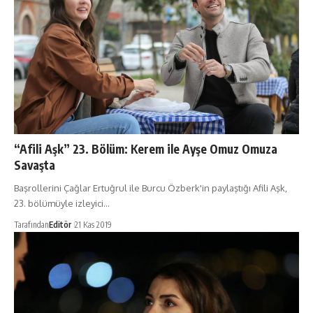
“Afili Aşk” 23. Bölüm: Kerem ile Ayşe Omuz Omuza
Savaşta
Başrollerini Çağlar Ertuğrul ile Burcu Özberk'in paylaştığı Afili Aşk,
23. bölümüyle izleyici…
Tarafından
Editör
21 Kas 2019