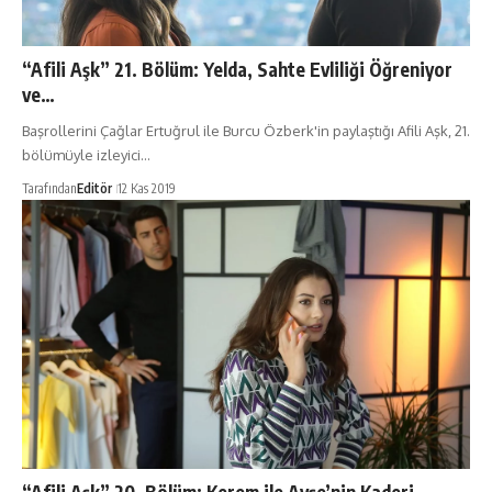
“Afili Aşk” 21. Bölüm: Yelda, Sahte Evliliği Öğreniyor
ve…
Başrollerini Çağlar Ertuğrul ile Burcu Özberk'in paylaştığı Afili Aşk, 21.
bölümüyle izleyici…
Tarafından
Editör
12 Kas 2019