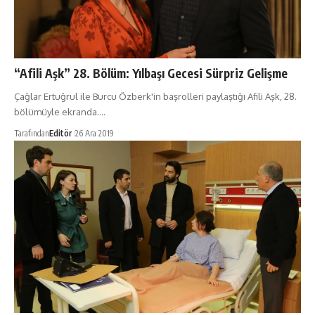
“Afili Aşk” 28. Bölüm: Yılbaşı Gecesi Sürpriz Gelişme
Çağlar Ertuğrul ile Burcu Özberk'in başrolleri paylaştığı Afili Aşk, 28.
bölümüyle ekranda.…
Tarafından
Editör
26 Ara 2019