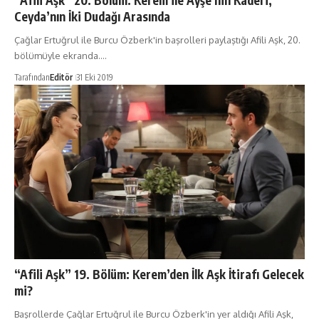
“Afili Aşk” 20. Bölüm: Kerem ile Ayşe’nin Kaderi,
Ceyda’nın İki Dudağı Arasında
Çağlar Ertuğrul ile Burcu Özberk'in başrolleri paylaştığı Afili Aşk, 20.
bölümüyle ekranda.…
Tarafından
Editör
31 Eki 2019
“Afili Aşk” 19. Bölüm: Kerem’den İlk Aşk İtirafı Gelecek
mi?
Başrollerde Çağlar Ertuğrul ile Burcu Özberk'in yer aldığı Afili Aşk,