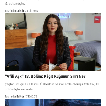
19. bölümüyle…
Tarafından
Editör
24 Eki 2019
“Afili Aşk” 18. Bölüm: Kâğıt Kuğunun Sırrı Ne?
Çağlar Ertuğrul ile Burcu Özberk'in başrollerde olduğu Afili Aşk, 18.
bölümüyle ekranda…
Tarafından
Editör
17 Eki 2019