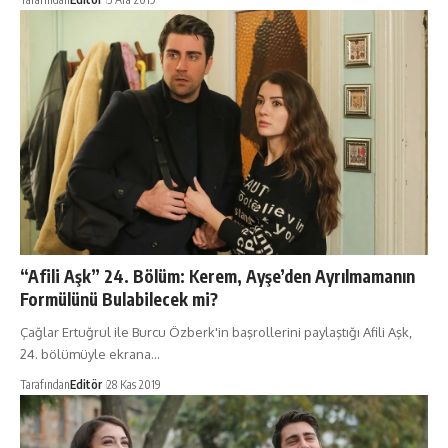
“Afili Aşk” 24. Bölüm: Kerem, Ayşe’den Ayrılmamanın
Formülünü Bulabilecek mi?
Çağlar Ertuğrul ile Burcu Özberk'in başrollerini paylaştığı Afili Aşk,
24. bölümüyle ekrana…
Tarafından
Editör
28 Kas 2019