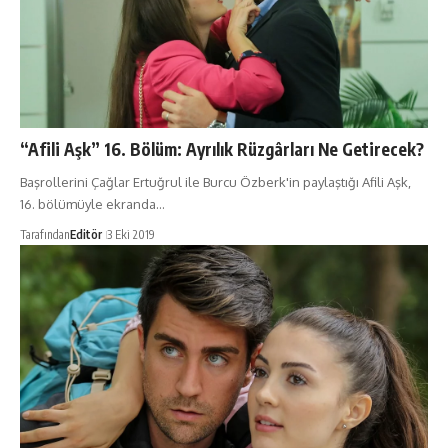
“Afili Aşk” 16. Bölüm: Ayrılık Rüzgârları Ne Getirecek?
Başrollerini Çağlar Ertuğrul ile Burcu Özberk'in paylaştığı Afili Aşk,
16. bölümüyle ekranda…
Tarafından
Editör
3 Eki 2019