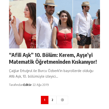
“Afili Aşk” 10. Bölüm: Kerem, Ayşe’yi
Matematik Öğretmeninden Kıskanıyor!
Çağlar Ertuğrul ile Burcu Özberk'in başrollerde olduğu
Afili Aşk, 10. bölümüyle izleyici…
Tarafından
Editör
22 Ağu 2019
1
2