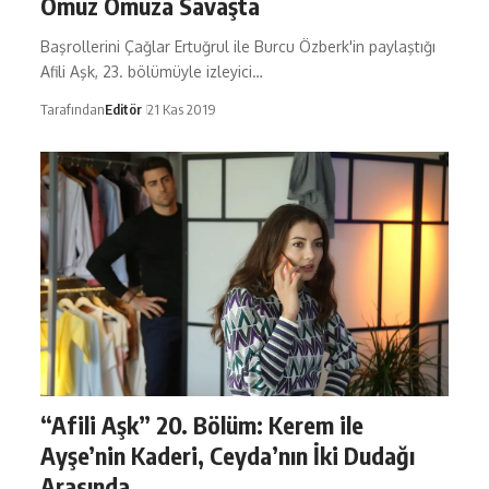
Omuz Omuza Savaşta
Başrollerini Çağlar Ertuğrul ile Burcu Özberk'in paylaştığı
Afili Aşk, 23. bölümüyle izleyici…
Tarafından
Editör
21 Kas 2019
“Afili Aşk” 20. Bölüm: Kerem ile
Ayşe’nin Kaderi, Ceyda’nın İki Dudağı
Arasında