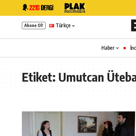
Türkçe
Abone Ol!
Haber
İn
Etiket:
Umutcan Üteb