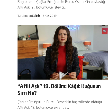
Başrollerini Çağlar Ertuğrul ile Burcu Özberk'in paylaştığı
Afili Aşk, 21. bölümüyle izleyici…
Tarafından
Editör
12 Kas 2019
“Afili Aşk” 18. Bölüm: Kâğıt Kuğunun
Sırrı Ne?
Çağlar Ertuğrul ile Burcu Özberk'in başrollerde olduğu
Afili Aşk, 18. bölümüyle ekranda…