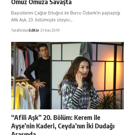
Omuz Omuza Savaşta
Başrollerini Çağlar Ertuğrul ile Burcu Özberk'in paylaştığı
Afili Aşk, 23. bölümüyle izleyici…
Tarafından
Editör
21 Kas 2019
“Afili Aşk” 20. Bölüm: Kerem ile
Ayşe’nin Kaderi, Ceyda’nın İki Dudağı
Arasında