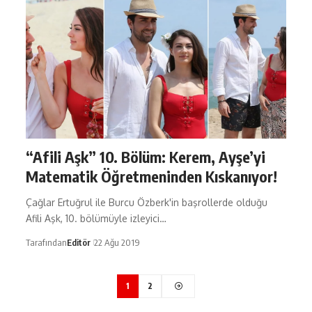
“Afili Aşk” 10. Bölüm: Kerem, Ayşe’yi
Matematik Öğretmeninden Kıskanıyor!
Çağlar Ertuğrul ile Burcu Özberk'in başrollerde olduğu
Afili Aşk, 10. bölümüyle izleyici…
Tarafından
Editör
22 Ağu 2019
1
2