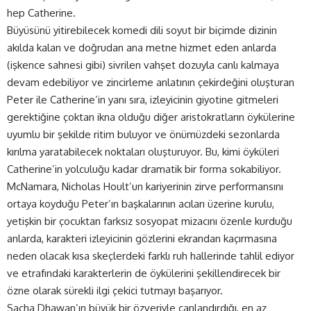
hep Catherine.
Büyüsünü yitirebilecek komedi dili soyut bir biçimde dizinin
akılda kalan ve doğrudan ana metne hizmet eden anlarda
(işkence sahnesi gibi) sivrilen vahşet dozuyla canlı kalmaya
devam edebiliyor ve zincirleme anlatının çekirdeğini oluşturan
Peter ile Catherine’in yanı sıra, izleyicinin giyotine gitmeleri
gerektiğine çoktan ikna olduğu diğer aristokratların öykülerine
uyumlu bir şekilde ritim buluyor ve önümüzdeki sezonlarda
kırılma yaratabilecek noktaları oluşturuyor. Bu, kimi öyküleri
Catherine’in yolculuğu kadar dramatik bir forma sokabiliyor.
McNamara, Nicholas Hoult’un kariyerinin zirve performansını
ortaya koyduğu Peter’ın başkalarının acıları üzerine kurulu,
yetişkin bir çocuktan farksız sosyopat mizacını özenle kurduğu
anlarda, karakteri izleyicinin gözlerini ekrandan kaçırmasına
neden olacak kısa skeçlerdeki farklı ruh hallerinde tahlil ediyor
ve etrafındaki karakterlerin de öykülerini şekillendirecek bir
özne olarak sürekli ilgi çekici tutmayı başarıyor.
Sacha Dhawan’ın büyük bir özveriyle canlandırdığı, en az