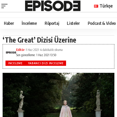
Türkçe
Haber
İnceleme
Röportaj
Listeler
Podcast & Video
‘The Great’ Dizisi Üzerine
Editör
1 Haz 2021
4 dakikalık okuma
Son güncelleme: 1 Haz 2021 13:50
İNCELEME
YABANCI DIZI İNCELEME