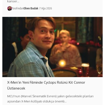
kanser…
Tarafından
Oben Budak
7 Ağu 2026
X-Men’in Yeni Filminde Cyclops Rolünü Kit Connor
Üstlenecek
MCU'nun (Marvel Sinematik Evreni) yakın gelecekteki planları
açısından X-Men külliyatı oldukça önemli…