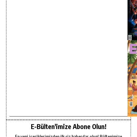
E-Bülten'imize Abone Olun!
En yeni içeriklerimizden ilk siz haberdar olun! Bültenimize