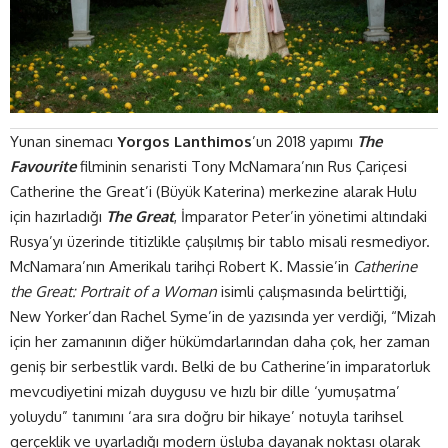
Yunan sinemacı
Yorgos Lanthimos
’un 2018 yapımı
The
Favourite
filminin senaristi Tony McNamara’nın Rus Çariçesi
Catherine the Great’i (Büyük Katerina) merkezine alarak
Hulu
için hazırladığı
The Great
, İmparator Peter’in yönetimi altındaki
Rusya’yı üzerinde titizlikle çalışılmış bir tablo misali resmediyor.
McNamara’nın Amerikalı tarihçi Robert K. Massie’in
Catherine
the Great: Portrait of a Woman
isimli çalışmasında belirttiği,
New Yorker’dan Rachel Syme’in de yazısında yer verdiği, “Mizah
için her zamanının diğer hükümdarlarından daha çok, her zaman
geniş bir serbestlik vardı. Belki de bu Catherine’in imparatorluk
mevcudiyetini mizah duygusu ve hızlı bir dille ‘yumuşatma’
yoluydu” tanımını ‘ara sıra doğru bir hikaye’ notuyla tarihsel
gerçeklik ve uyarladığı modern üsluba dayanak noktası olarak