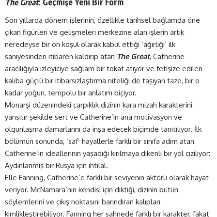
The Great
: Geçmişe Yeni Bir Form
Son yıllarda dönem işlerinin, özellikle tarihsel bağlamda öne
çıkan figürleri ve gelişmeleri merkezine alan işlerin artık
neredeyse bir ön koşul olarak kabul ettiği ‘ağırlığı’ ilk
saniyesinden itibaren kaldırıp atan
The Great
, Catherine
aracılığıyla izleyiciye sağlam bir tokat atıyor ve fetişize edilen
kalıba güçlü bir itibarsızlaştırma niteliği de taşıyan taze, bir o
kadar yoğun, tempolu bir anlatım biçiyor.
Monarşi düzenindeki çarpıklık dizinin kara mizah karakterini
yansıtır şekilde sert ve Catherine’in ana motivasyon ve
olgunlaşma damarlarını da inşa edecek biçimde tanıtılıyor. İlk
bölümün sonunda, ‘saf’ hayallerle farklı bir sınıfa adım atan
Catherine’in ideallerinin yaşadığı kırılmaya dikenli bir yol çiziliyor:
Aydınlanmış bir Rusya için ihtilal.
Elle Fanning, Catherine’e farklı bir seviyenin aktörü olarak hayat
veriyor. McNamara’nın kendisi için diktiği, dizinin bütün
söylemlerini ve çıkış noktasını barındıran kalıpları
kimlikleştirebiliyor. Fanning her sahnede farklı bir karakter, fakat