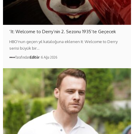
‘It: Welcome to Derry’nin 2. Sezonu 1935’te Geçecek
HBO'nun geçen yıl kataloğuna eklenen It: Welcome to Derry
serisi büyük bir…
Tarafından
Editör
6 Ağu 2026