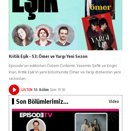
Kritik Eşik – 53: Ömer ve Yargı Yeni Sezon
Episode’un editörleri Özlem Özdemir, Yasemin Şefik ve Engin
İnan, Kritik Eşik'in yeni bölümünde Ömer ve Yargı dizilerinin yeni
sezonları.
LISTEN
53. Bölüm
Süre: 19:30
Son Bölümlerimiz...
Video