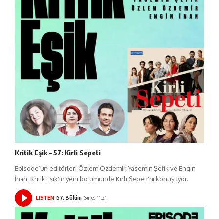
Kritik Eşik – 57: Kirli Sepeti
Episode’un editörleri Özlem Özdemir, Yasemin Şefik ve Engin
İnan, Kritik Eşik'in yeni bölümünde Kirli Sepeti'ni konuşuyor.
LISTEN
57. Bölüm
Süre: 11:21