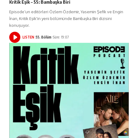
Kritik Eşik – 55: Bambaşka Biri
Episode’un editörleri Özlem Özdemir, Yasemin Şefik ve Engin
İnan, Kritik Eşik'in yeni bölümünde Bambaşka Biri dizisini
konuşuyor.
LISTEN
55. Bölüm
Süre: 19:07