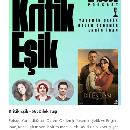
Kritik Eşik – 56: Dilek Taşı
Episode’un editörleri Özlem Özdemir, Yasemin Şefik ve Engin
İnan, Kritik Eşik'in yeni bölümünde Dilek Taşı dizisini konuşuyor.