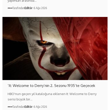
yapımları arasında…
Tarafından
Editör
6 Ağu 2026
‘It: Welcome to Derry’nin 2. Sezonu 1935’te Geçecek
HBO'nun geçen yıl kataloğuna eklenen It: Welcome to Derry
serisi büyük bir…
Tarafından
Editör
6 Ağu 2026