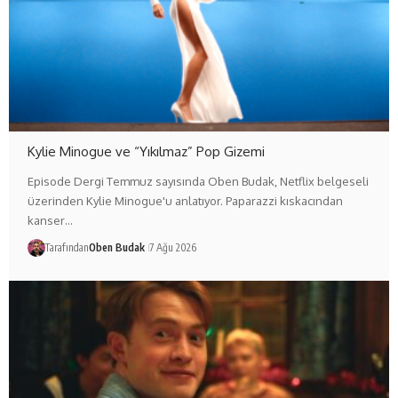
Kylie Minogue ve “Yıkılmaz” Pop Gizemi
Episode Dergi Temmuz sayısında Oben Budak, Netflix belgeseli
üzerinden Kylie Minogue'u anlatıyor. Paparazzi kıskacından
kanser…
Tarafından
Oben Budak
7 Ağu 2026