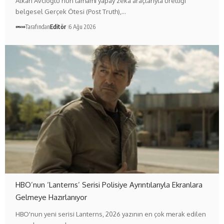
Alkan Avcıoğlu'nun tamamı yapay zekâ araçlarıyla ürettiği
belgesel Gerçek Ötesi (Post Truth),…
Tarafından
Editör
6 Ağu 2026
HBO’nun ‘Lanterns’ Serisi Polisiye Ayrıntılarıyla Ekranlara
Gelmeye Hazırlanıyor
HBO'nun yeni serisi Lanterns, 2026 yazının en çok merak edilen