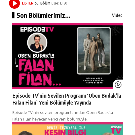
LISTEN
53. Bölüm
Süre: 19:30
Son Bölümlerimiz...
Video
Episode TV’nin Sevilen Programı ‘Oben Budak’la
Falan Filan’ Yeni Bölümüyle Yayında
Episode TV’nin sevilen programlarından Oben Budak'la
Falan Filan heyecan verici yeni bölümüyle…