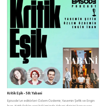
Kritik Eşik – 58: Yabani
Episode’un editörleri Özlem Özdemir, Yasemin Şefik ve Engin
İnan, Kritik Eşik'in yeni bölümünde Yabani dizisini konuşuyor.