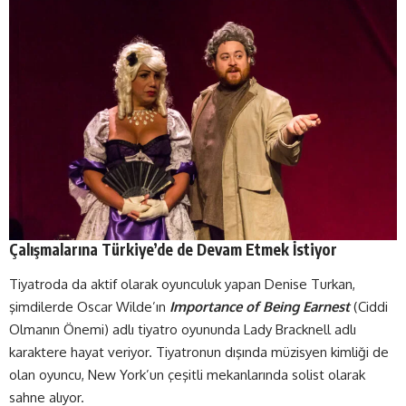
Çalışmalarına Türkiye’de de Devam Etmek İstiyor
Tiyatroda da aktif olarak oyunculuk yapan Denise Turkan,
şimdilerde Oscar Wilde’ın
Importance of Being Earnest
(Ciddi
Olmanın Önemi) adlı tiyatro oyununda Lady Bracknell adlı
karaktere hayat veriyor. Tiyatronun dışında müzisyen kimliği de
olan oyuncu, New York’un çeşitli mekanlarında solist olarak
sahne alıyor.