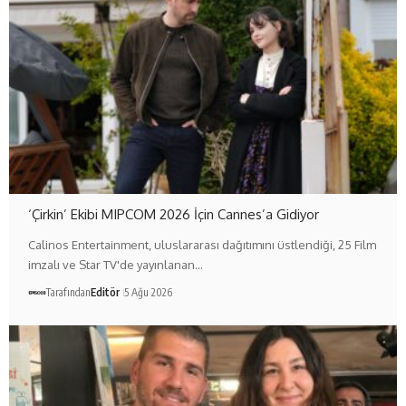
‘Çirkin’ Ekibi MIPCOM 2026 İçin Cannes’a Gidiyor
Calinos Entertainment, uluslararası dağıtımını üstlendiği, 25 Film
imzalı ve Star TV'de yayınlanan…
Tarafından
Editör
5 Ağu 2026