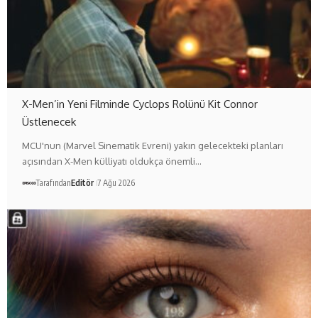
X-Men’in Yeni Filminde Cyclops Rolünü Kit Connor
Üstlenecek
MCU'nun (Marvel Sinematik Evreni) yakın gelecekteki planları
açısından X-Men külliyatı oldukça önemli…
Tarafından
Editör
7 Ağu 2026