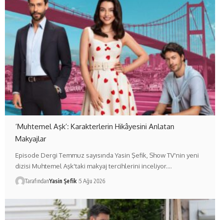
‘Muhtemel Aşk’: Karakterlerin Hikâyesini Anlatan
Makyajlar
Episode Dergi Temmuz sayısında Yasin Şefik, Show TV'nin yeni
dizisi Muhtemel Aşk'taki makyaj tercihlerini inceliyor.…
Tarafından
Yasin Şefik
5 Ağu 2026