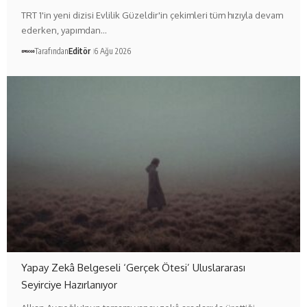
TRT 1'in yeni dizisi Evlilik Güzeldir'in çekimleri tüm hızıyla devam
ederken, yapımdan…
Tarafından
Editör
6 Ağu 2026
Yapay Zekâ Belgeseli ‘Gerçek Ötesi’ Uluslararası
Seyirciye Hazırlanıyor