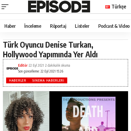
Türkçe
Haber
İnceleme
Röportaj
Listeler
Podcast & Video
Türk Oyuncu Denise Turkan,
Hollywood Yapımında Yer Aldı
Editör
22 Eyl 2021
2 dakikalık okuma
Son güncelleme: 22 Eyl 2021 15:26
HABERLER
SINEMA HABERLERI