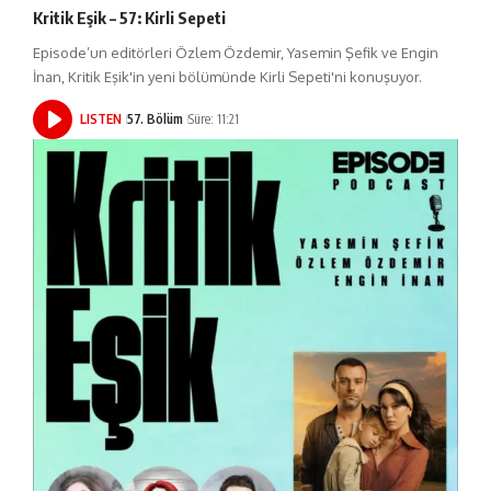
Kritik Eşik – 57: Kirli Sepeti
Episode’un editörleri Özlem Özdemir, Yasemin Şefik ve Engin
İnan, Kritik Eşik'in yeni bölümünde Kirli Sepeti'ni konuşuyor.
LISTEN
57. Bölüm
Süre: 11:21