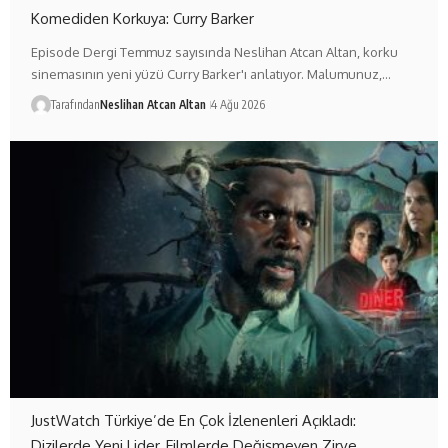
Komediden Korkuya: Curry Barker
Episode Dergi Temmuz sayısında Neslihan Atcan Altan, korku
sinemasının yeni yüzü Curry Barker'ı anlatıyor. Malumunuz,…
Tarafından
Neslihan Atcan Altan
4 Ağu 2026
JustWatch Türkiye’de En Çok İzlenenleri Açıkladı:
Dizilerde Yeni Lider, Filmlerde Değişmeyen Zirve