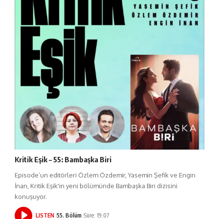
Kritik Eşik – 55: Bambaşka Biri
Episode’un editörleri Özlem Özdemir, Yasemin Şefik ve Engin
İnan, Kritik Eşik'in yeni bölümünde Bambaşka Biri dizisini
konuşuyor.
LISTEN
55. Bölüm
Süre: 19:07