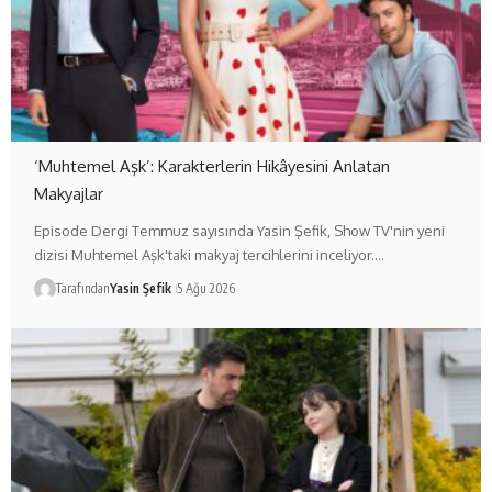
‘Muhtemel Aşk’: Karakterlerin Hikâyesini Anlatan
Makyajlar
Episode Dergi Temmuz sayısında Yasin Şefik, Show TV'nin yeni
dizisi Muhtemel Aşk'taki makyaj tercihlerini inceliyor.…
Tarafından
Yasin Şefik
5 Ağu 2026