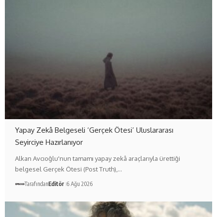
Yapay Zekâ Belgeseli ‘Gerçek Ötesi’ Uluslararası
Seyirciye Hazırlanıyor
Alkan Avcıoğlu'nun tamamı yapay zekâ araçlarıyla ürettiği
belgesel Gerçek Ötesi (Post Truth),…
Tarafından
Editör
6 Ağu 2026