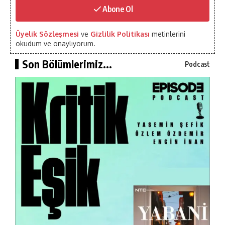
Abone Ol
Üyelik Sözleşmesi
ve
Gizlilik Politikası
metinlerini
okudum ve onaylıyorum.
Son Bölümlerimiz...
Podcast