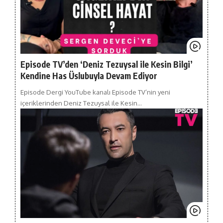
Episode TV’den ‘Deniz Tezuysal ile Kesin Bilgi’
Kendine Has Üslubuyla Devam Ediyor
Episode Dergi YouTube kanalı Episode TV’nin yeni
içeriklerinden Deniz Tezuysal ile Kesin…