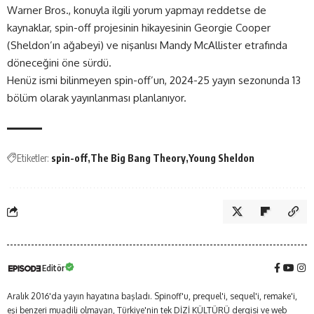
Warner Bros., konuyla ilgili yorum yapmayı reddetse de
kaynaklar, spin-off projesinin hikayesinin Georgie Cooper
(Sheldon’ın ağabeyi) ve nişanlısı Mandy McAllister etrafında
döneceğini öne sürdü.
Henüz ismi bilinmeyen spin-off’un, 2024-25 yayın sezonunda 13
bölüm olarak yayınlanması planlanıyor.
Etiketler:
spin-off
The Big Bang Theory
Young Sheldon
Editör
Aralık 2016'da yayın hayatına başladı. Spinoff'u, prequel'i, sequel'i, remake'i,
eşi benzeri muadili olmayan, Türkiye'nin tek DİZİ KÜLTÜRÜ dergisi ve web