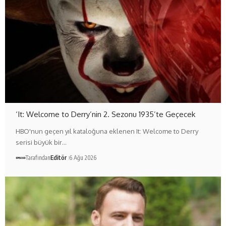
‘It: Welcome to Derry’nin 2. Sezonu 1935’te Geçecek
HBO'nun geçen yıl kataloğuna eklenen It: Welcome to Derry
serisi büyük bir…
Tarafından
Editör
6 Ağu 2026