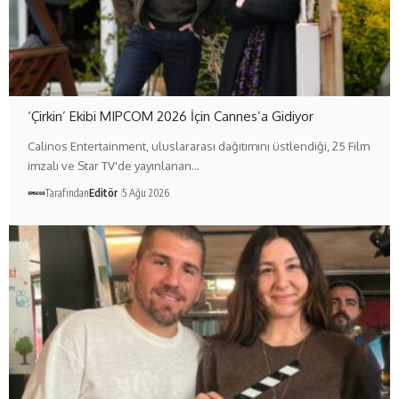
‘Çirkin’ Ekibi MIPCOM 2026 İçin Cannes’a Gidiyor
Calinos Entertainment, uluslararası dağıtımını üstlendiği, 25 Film
imzalı ve Star TV'de yayınlanan…
Tarafından
Editör
5 Ağu 2026