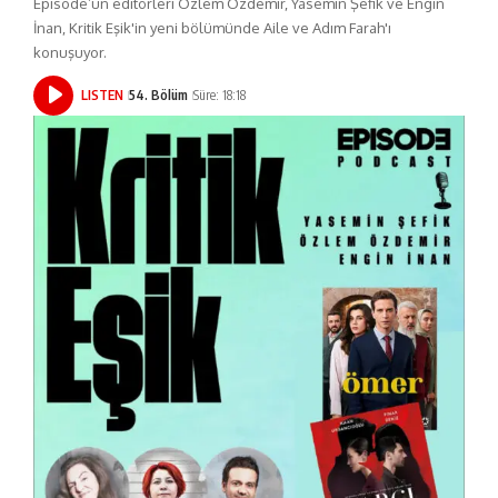
Episode’un editörleri Özlem Özdemir, Yasemin Şefik ve Engin
İnan, Kritik Eşik'in yeni bölümünde Aile ve Adım Farah'ı
konuşuyor.
LISTEN
54. Bölüm
Süre: 18:18