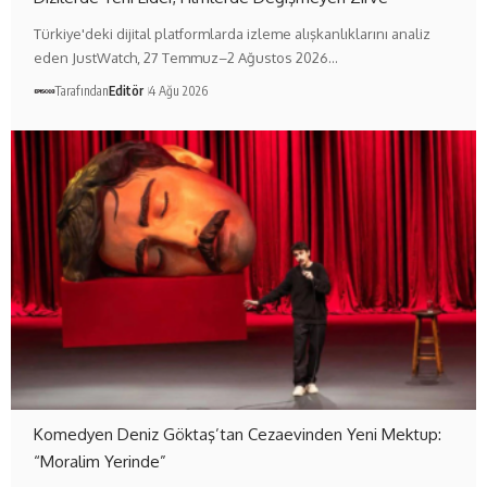
Türkiye'deki dijital platformlarda izleme alışkanlıklarını analiz
eden JustWatch, 27 Temmuz–2 Ağustos 2026…
Tarafından
Editör
4 Ağu 2026
Komedyen Deniz Göktaş’tan Cezaevinden Yeni Mektup:
“Moralim Yerinde”