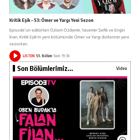
Kritik Eşik – 53: Ömer ve Yargı Yeni Sezon
Episode’un editörleri Özlem Özdemir, Yasemin Şefik ve Engin
İnan, Kritik Eşik'in yeni bölümünde Ömer ve Yargı dizilerinin yeni
sezonları.
LISTEN
53. Bölüm
Süre: 19:30
Son Bölümlerimiz...
Video