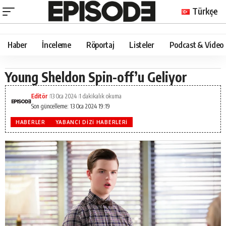
Türkçe
Haber
İnceleme
Röportaj
Listeler
Podcast & Video
Young Sheldon Spin-off’u Geliyor
Editör
13 Oca 2024
1 dakikalık okuma
Son güncelleme: 13 Oca 2024 19:19
HABERLER
YABANCI DIZI HABERLERI