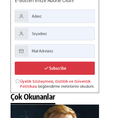
E-Bülten'imize Abone Olun!
Subscribe
Üyelik Sözleşmesi
,
Gizlilik ve Güvenlik
Politikası
bilgilendirme metinlerini okudum.
Çok Okunanlar