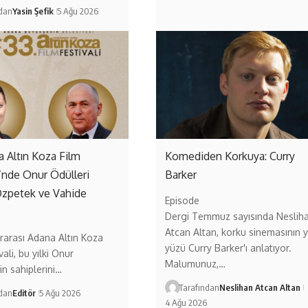
ndan
Yasin Şefik
5 Ağu 2026
a Altın Koza Film
Komediden Korkuya: Curry
i’nde Onur Ödülleri
Barker
Özpetek ve Vahide
Episode
Dergi Temmuz sayısında Neslih
Atcan Altan, korku sinemasının y
ararası Adana Altın Koza
yüzü Curry Barker'ı anlatıyor.
vali, bu yılki Onur
Malumunuz,…
in sahiplerini…
Tarafından
Neslihan Atcan Altan
ndan
Editör
5 Ağu 2026
4 Ağu 2026