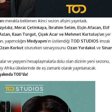
arı
merakla beklenen ikinci sezon afişini
yayınladı
.
zyıldız, Meral Çetinkaya, İbrahim Selim, Elçin Afacan, Elif
Aslan, Kaan Turgut, Çiçek Acar ve Mehmet Kurtuluş’un
yer
n, yapımcılığını
Medyapım
‘ın üstlendiği
TOD STUDIOS
imzalı
Ozan Korkut
otururken senaryosunu
Ozan Yurdakul
ve
Sina
alar ve yepyeni hesaplaşmalarla dolu olan dizinin yeni sezonu,
y Afrika ülkelerinde de eş zamanlı olarak yayınlanacak.
yakında TOD’da!