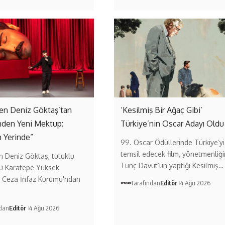
n Deniz Göktaş’tan
‘Kesilmiş Bir Ağaç Gibi’
nden Yeni Mektup:
Türkiye’nin Oscar Adayı Oldu
 Yerinde”
99. Oscar Ödüllerinde Türkiye’yi
temsil edecek film, yönetmenliği
 Deniz Göktaş, tutuklu
Tunç Davut’un yaptığı Kesilmiş…
u Karatepe Yüksek
i Ceza İnfaz Kurumu'ndan
Tarafından
Editör
4 Ağu 2026
ndan
Editör
4 Ağu 2026