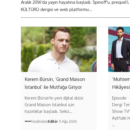
Aralık 2016'da yayın hayatına başladı. Spinoff'u, prequel'i,
KÜLTÜRÜ dergisi ve web platformu...
Kerem Bürsin, ‘Grand Maison
‘Muhteme
İstanbul’ ile Mutfağa Giriyor
Hikâyesi
Kerem Bürsin'in yeni dijital dizisi
Episode
Grand Maison İstanbul için
Dergi Tem
hazırlıklar başladı. Sekiz…
Show TV'n
Aşk'taki m
Tarafından
Editör
5 Ağu 2026
…