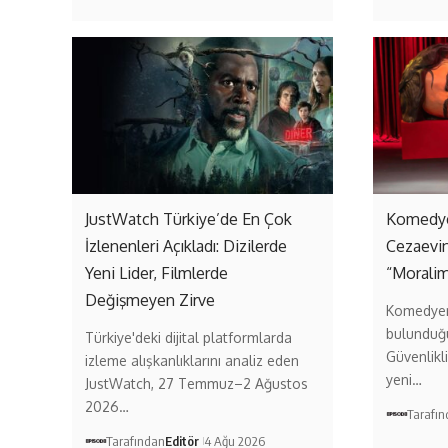
JustWatch Türkiye’de En Çok
Komedye
İzlenenleri Açıkladı: Dizilerde
Cezaevi
Yeni Lider, Filmlerde
“Moralim
Değişmeyen Zirve
Komedyen
bulunduğ
Türkiye'deki dijital platformlarda
Güvenlikl
izleme alışkanlıklarını analiz eden
yeni…
JustWatch, 27 Temmuz–2 Ağustos
2026…
Tarafı
Tarafından
Editör
4 Ağu 2026