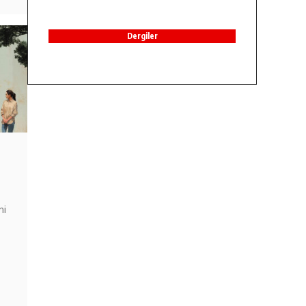
Dergiler
ni