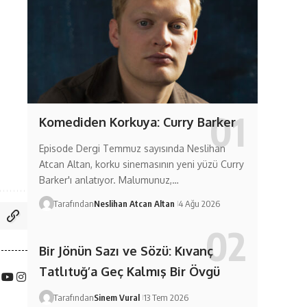
Komediden Korkuya: Curry Barker
Episode Dergi Temmuz sayısında Neslihan
Atcan Altan, korku sinemasının yeni yüzü Curry
Barker'ı anlatıyor. Malumunuz,…
Tarafından
Neslihan Atcan Altan
4 Ağu 2026
Bir Jönün Sazı ve Sözü: Kıvanç
Tatlıtuğ’a Geç Kalmış Bir Övgü
Tarafından
Sinem Vural
13 Tem 2026