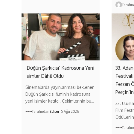
Tarafı
‘Düğün Şarkıcısı’ Kadrosuna Yeni
33. Adan
İsimler Dâhil Oldu
Festival
Ferzan 
Sinemalarda yayınlanması beklenen
Perçin’in
Düğün Şarkıcısı filminin kadrosuna
yeni isimler katıldı. Çekimlerinin bu…
33. Ulusl
Film Festi
Tarafından
Editör
5 Ağu 2026
Ödülleri'n
Tarafı