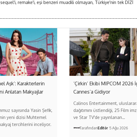
 sequel'i, remake'i, eşi benzeri muadili olmayan, Türkiye'nin tek DİZİ
l Aşk’: Karakterlerin
‘Çirkin’ Ekibi MIPCOM 2026 İ
ni Anlatan Makyajlar
Cannes’a Gidiyor
Calinos Entertainment, uluslarar
muz sayısında Yasin Şefik,
dağıtımını üstlendiği, 25 Film imz
in yeni dizisi Muhtemel
ve Star TV'de yayınlanan…
akyaj tercihlerini inceliyor.
Tarafından
Editör
5 Ağu 2026