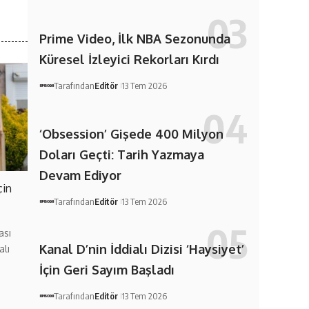
Prime Video, İlk NBA Sezonunda
Küresel İzleyici Rekorları Kırdı
Tarafından
Editör
13 Tem 2026
‘Obsession’ Gişede 400 Milyon
Doları Geçti: Tarih Yazmaya
Devam Ediyor
çin
Tarafından
Editör
13 Tem 2026
ası
Kanal D’nin İddialı Dizisi ‘Haysiyet’
alı
İçin Geri Sayım Başladı
Tarafından
Editör
13 Tem 2026