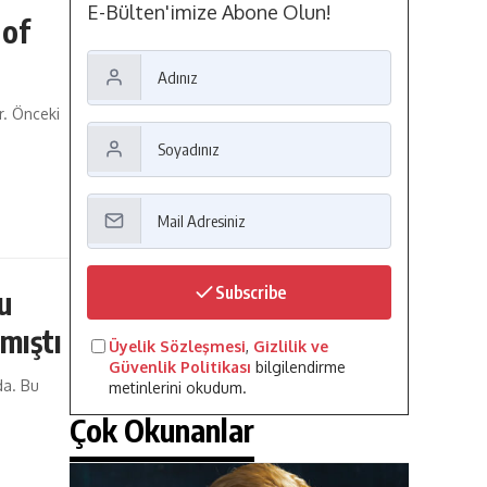
E-Bülten'imize Abone Olun!
 of
r. Önceki
Subscribe
u
mıştı
Üyelik Sözleşmesi
,
Gizlilik ve
Güvenlik Politikası
bilgilendirme
da. Bu
metinlerini okudum.
Çok Okunanlar