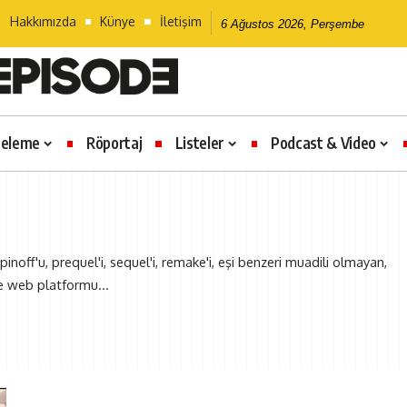
Hakkımızda
Künye
İletişim
6 Ağustos 2026, Perşembe
celeme
Röportaj
Listeler
Podcast & Video
pinoff'u, prequel'i, sequel'i, remake'i, eşi benzeri muadili olmayan,
e web platformu...