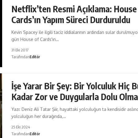
Netflix’ten Resmi Açıklama: House
Cards’ın Yapım Süreci Durduruldu
Kevin Spacey ile ilgili taciz iddialarının ardından sular durulmuyo
gün House of Cards'ın…
31 Eki 2017
Tarafından
Editör
İşe Yarar Bir Şey: Bir Yolculuk Hiç B
Kadar Zor ve Duygularla Dolu Olma
Yazı: Deniz Ali Tatar Şiir, hayattaki yolculuğun ta kendisidir aslın
yolculuğun her durağında,…
25 Eki 2024
Tarafından
Editör