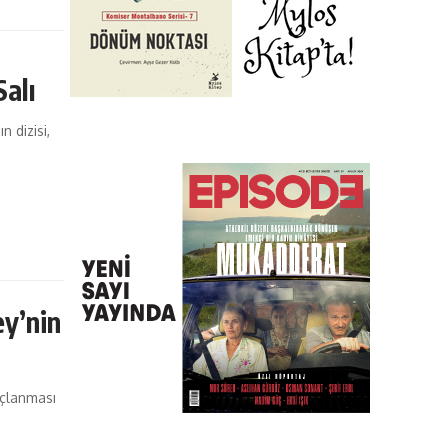
Salı
n dizisi,
ey’nin
uçlanması