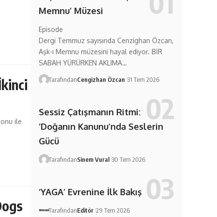
Memnu’ Müzesi
Episode
Dergi Temmuz sayısında Cenzighan Özcan,
Aşk-ı Memnu müzesini hayal ediyor. BİR
SABAH YÜRÜRKEN AKLIMA…
Tarafından
Cengizhan Özcan
31 Tem 2026
kinci
Sessiz Çatışmanın Ritmi:
onu ile
‘Doğanın Kanunu’nda Seslerin
Gücü
Tarafından
Sinem Vural
30 Tem 2026
‘YAGA’ Evrenine İlk Bakış
 Dogs
Tarafından
Editör
29 Tem 2026