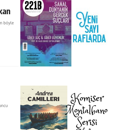
rkan
en böyle
yuncu