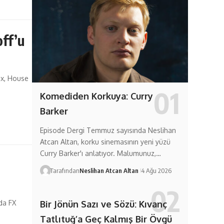
off’u
ix, House
Komediden Korkuya: Curry
Barker
Episode Dergi Temmuz sayısında Neslihan
Atcan Altan, korku sinemasının yeni yüzü
Curry Barker'ı anlatıyor. Malumunuz,…
Tarafından
Neslihan Atcan Altan
4 Ağu 2026
Bir Jönün Sazı ve Sözü: Kıvanç
da FX
Tatlıtuğ’a Geç Kalmış Bir Övgü