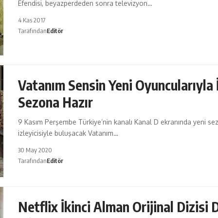
Efendisi, beyazperdeden sonra televizyon…
4 Kas 2017
Tarafından
Editör
Vatanım Sensin Yeni Oyuncularıyla İ
Sezona Hazır
9 Kasım Perşembe Türkiye’nin kanalı Kanal D ekranında yeni sez
izleyicisiyle buluşacak Vatanım…
30 May 2020
Tarafından
Editör
Netflix İkinci Alman Orijinal Dizisi