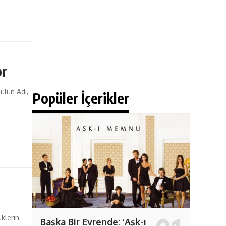
or
ülün Adı,
Popüler İçerikler
klerin
Başka Bir Evrende: ‘Aşk-ı