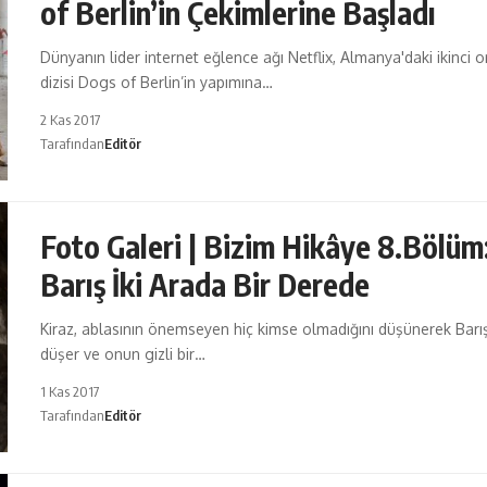
of Berlin’in Çekimlerine Başladı
Dünyanın lider internet eğlence ağı Netflix, Almanya'daki ikinci or
dizisi Dogs of Berlin’in yapımına…
2 Kas 2017
Tarafından
Editör
Foto Galeri | Bizim Hikâye 8.Bölüm
Barış İki Arada Bir Derede
Kiraz, ablasının önemseyen hiç kimse olmadığını düşünerek Barış
düşer ve onun gizli bir…
1 Kas 2017
Tarafından
Editör