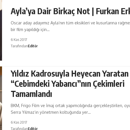
Ayla’ya Dair Birkaç Not | Furkan E
Oscar aday adayımız Ayla’nın tüm eksikleri ve kusurlarına rağm
bir film yapıldığı için…
6 Kas 2017
Tarafından
Editör
Yıldız Kadrosuyla Heyecan Yaratan
“Cebimdeki Yabancı”nın Çekimleri
Tamamlandı
BKM, Frigo Film ve İmaj ortak yapımcılığında gerçekleştirilen, o
Serra Yılmaz’ın yönetmen koltuğunda yer…
6 Kas 2017
Tarafından
Editör