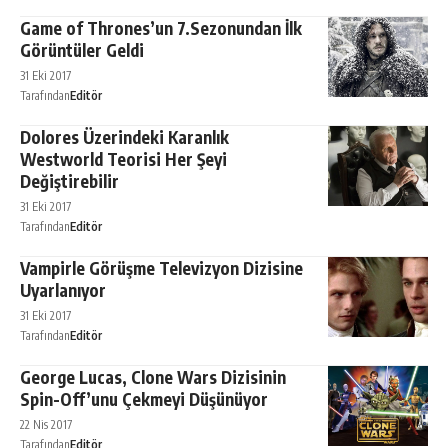
Game of Thrones’un 7.Sezonundan İlk
Görüntüler Geldi
31 Eki 2017
Tarafından
Editör
Dolores Üzerindeki Karanlık
Westworld Teorisi Her Şeyi
Değiştirebilir
31 Eki 2017
Tarafından
Editör
Vampirle Görüşme Televizyon Dizisine
Uyarlanıyor
31 Eki 2017
Tarafından
Editör
George Lucas, Clone Wars Dizisinin
Spin-Off’unu Çekmeyi Düşünüyor
22 Nis 2017
Tarafından
Editör