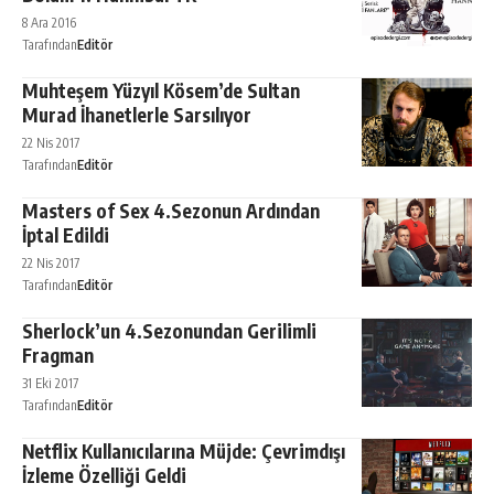
8 Ara 2016
Tarafından
Editör
Muhteşem Yüzyıl Kösem’de Sultan
Murad İhanetlerle Sarsılıyor
22 Nis 2017
Tarafından
Editör
Masters of Sex 4.Sezonun Ardından
İptal Edildi
22 Nis 2017
Tarafından
Editör
Sherlock’un 4.Sezonundan Gerilimli
Fragman
31 Eki 2017
Tarafından
Editör
Netflix Kullanıcılarına Müjde: Çevrimdışı
İzleme Özelliği Geldi