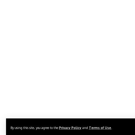
By using this site, you agree to the
Privacy Policy
and
Terms of Use
.