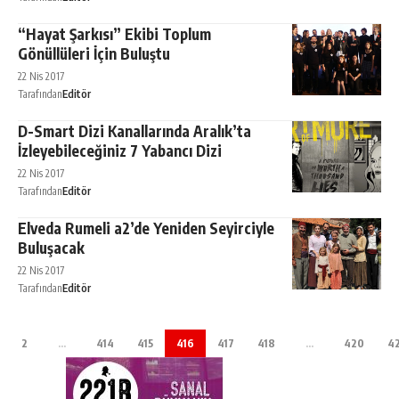
“Hayat Şarkısı” Ekibi Toplum
Gönüllüleri İçin Buluştu
22 Nis 2017
Tarafından
Editör
D-Smart Dizi Kanallarında Aralık’ta
İzleyebileceğiniz 7 Yabancı Dizi
22 Nis 2017
Tarafından
Editör
Elveda Rumeli a2’de Yeniden Seyirciyle
Buluşacak
22 Nis 2017
Tarafından
Editör
2
…
414
415
416
417
418
…
420
4