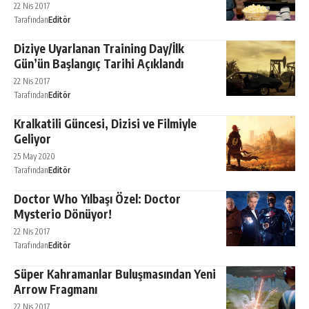
22 Nis 2017
Tarafından
Editör
Diziye Uyarlanan Training Day/İlk
Gün’ün Başlangıç Tarihi Açıklandı
22 Nis 2017
Tarafından
Editör
Kralkatili Güncesi, Dizisi ve Filmiyle
Geliyor
25 May 2020
Tarafından
Editör
Doctor Who Yılbaşı Özel: Doctor
Mysterio Dönüyor!
22 Nis 2017
Tarafından
Editör
Süper Kahramanlar Buluşmasından Yeni
Arrow Fragmanı
22 Nis 2017