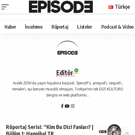
Türkçe
Haber
İnceleme
Röportaj
Listeler
Podcast & Video
Editör
Aralık 2016'da yayın hayatına başladı. Spinoff'u, prequel'i, sequel'i,
remake'i, eşi benzeri muadili olmayan, Türkiye'nin tek DİZİ KÜLTÜRÜ
dergisi ve web platformu...
Röportaj Serisi: “Kim Bu Dizi Fanları? |
Bölüm 1: Hannibal TR