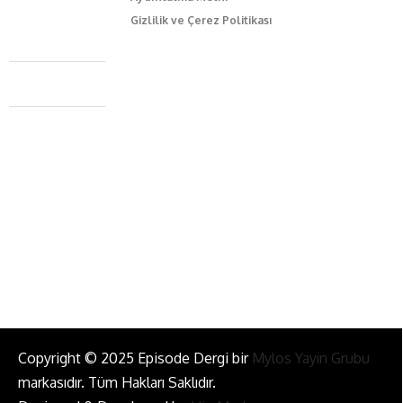
Gizlilik ve Çerez Politikası
Caferağa Mah. Dr. Şakir Paşa Sok. No3/A Kadıköy İstanbul
+90 543 345 46 00
info@episodemag.com
Bizi Takip Et!
Copyright © 2025 Episode Dergi bir
Mylos Yayın Grubu
markasıdır. Tüm Hakları Saklıdır.