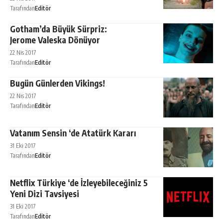
Tarafından
Editör
Gotham’da Büyük Sürpriz:
Jerome Valeska Dönüyor
22 Nis 2017
Tarafından
Editör
Bugün Günlerden Vikings!
22 Nis 2017
Tarafından
Editör
Vatanım Sensin ‘de Atatürk Kararı
31 Eki 2017
Tarafından
Editör
Netflix Türkiye ‘de İzleyebileceğiniz 5
Yeni Dizi Tavsiyesi
31 Eki 2017
Tarafından
Editör