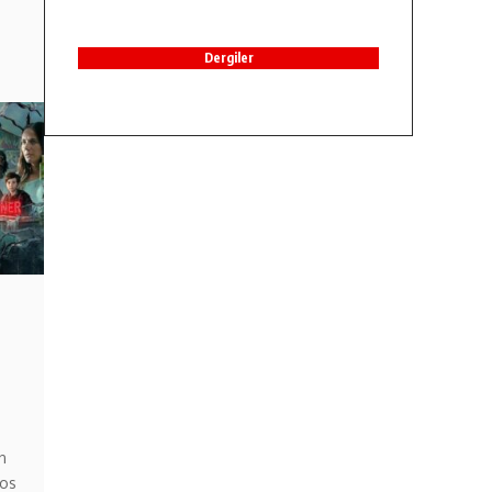
Dergiler
n
os