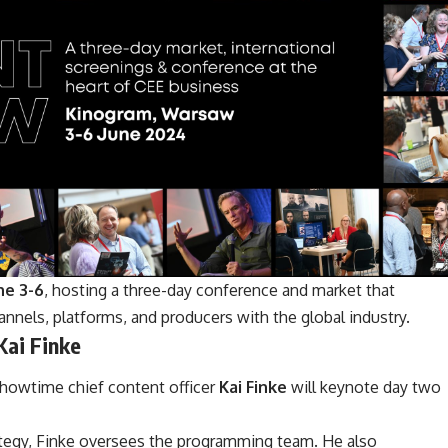
ne 3-6
, hosting a three-day conference and market that
nnels, platforms, and producers with the global industry.
ai Finke
howtime chief content officer
Kai Finke
will keynote day two
tegy, Finke oversees the programming team. He also