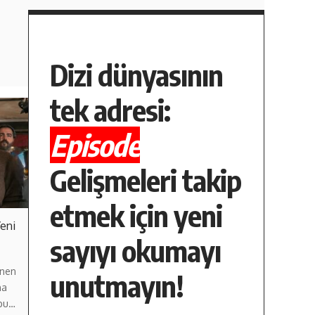
Dizi dünyasının
tek adresi:
Episode
Gelişmeleri takip
etmek için yeni
Yeni
sayıyı okumayı
enen
unutmayın!
na
 bu…