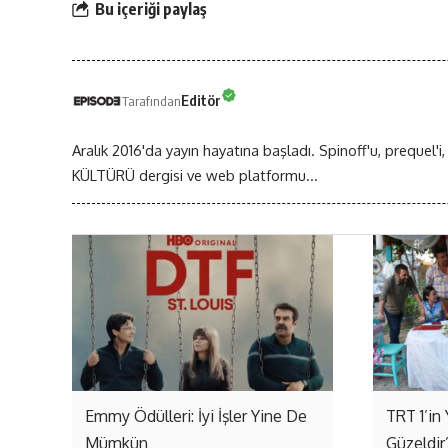
Bu içeriği paylaş
Editör
Tarafından
Aralık 2016'da yayın hayatına başladı. Spinoff'u, prequel'i,
KÜLTÜRÜ dergisi ve web platformu...
Emmy Ödülleri: İyi İşler Yine De
TRT 1’in 
Mümkün
Güzeldir