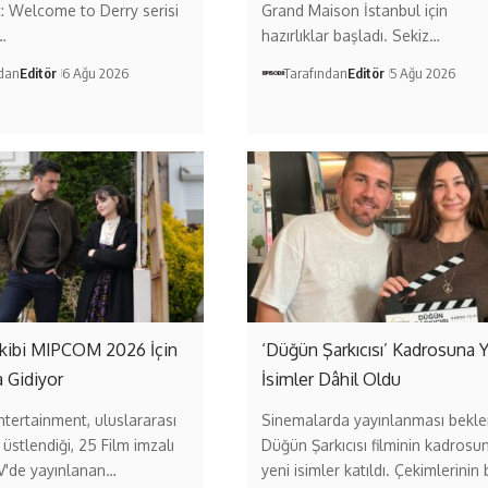
t: Welcome to Derry serisi
Grand Maison İstanbul için
…
hazırlıklar başladı. Sekiz…
ndan
Editör
6 Ağu 2026
Tarafından
Editör
5 Ağu 2026
 Ekibi MIPCOM 2026 İçin
‘Düğün Şarkıcısı’ Kadrosuna 
 Gidiyor
İsimler Dâhil Oldu
ntertainment, uluslararası
Sinemalarda yayınlanması bekl
 üstlendiği, 25 Film imzalı
Düğün Şarkıcısı filminin kadrosu
V'de yayınlanan…
yeni isimler katıldı. Çekimlerinin