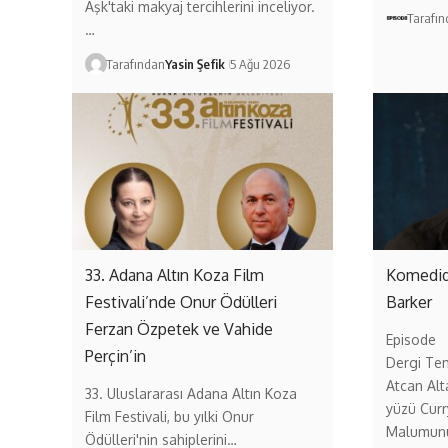
Aşk'taki makyaj tercihlerini inceliyor.
Tarafı
…
Tarafından
Yasin Şefik
5 Ağu 2026
33. Adana Altın Koza Film
Komedid
Festivali’nde Onur Ödülleri
Barker
Ferzan Özpetek ve Vahide
Episode
Perçin’in
Dergi Te
Atcan Alt
33. Uluslararası Adana Altın Koza
yüzü Curry
Film Festivali, bu yılki Onur
Malumun
Ödülleri'nin sahiplerini…