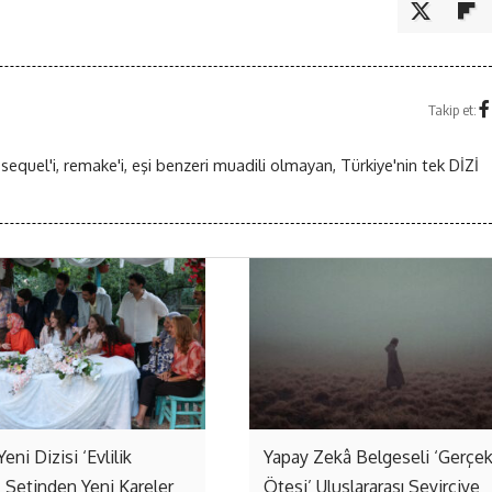
Takip et:
 sequel'i, remake'i, eşi benzeri muadili olmayan, Türkiye'nin tek DİZİ
Yeni Dizisi ‘Evlilik
Yapay Zekâ Belgeseli ‘Gerçe
’ Setinden Yeni Kareler
Ötesi’ Uluslararası Seyirciye