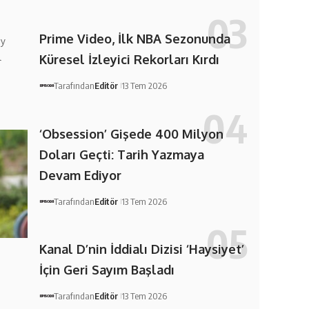
Prime Video, İlk NBA Sezonunda
ay
l
Küresel İzleyici Rekorları Kırdı
Tarafından
Editör
13 Tem 2026
‘Obsession’ Gişede 400 Milyon
Doları Geçti: Tarih Yazmaya
Devam Ediyor
Tarafından
Editör
13 Tem 2026
Kanal D’nin İddialı Dizisi ‘Haysiyet’
İçin Geri Sayım Başladı
Tarafından
Editör
13 Tem 2026