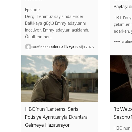
Paylaşıld
Episode
Dergi Temmuz sayısında Ender
TRT 1'in ye
Ballıkaya güçlü Emmy adaylarını
çekimleri
inceliyor. Emmy adayları açıklandı.
ederken,
Ödüllerin her…
Tarafı
Tarafından
Ender Ballıkaya
6 Ağu 2026
HBO’nun ‘Lanterns’ Serisi
‘It: Wel
Polisiye Ayrıntılarıyla Ekranlara
Sezonu 
Gelmeye Hazırlanıyor
HBO'nun 