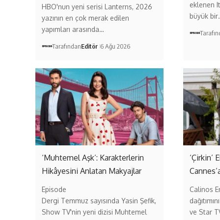
eklenen I
HBO'nun yeni serisi Lanterns, 2026
büyük bir
yazının en çok merak edilen
yapımları arasında…
Tarafı
Tarafından
Editör
6 Ağu 2026
‘Muhtemel Aşk’: Karakterlerin
‘Çirkin’
Hikâyesini Anlatan Makyajlar
Cannes’a
Episode
Calinos E
Dergi Temmuz sayısında Yasin Şefik,
dağıtımını
Show TV'nin yeni dizisi Muhtemel
ve Star T