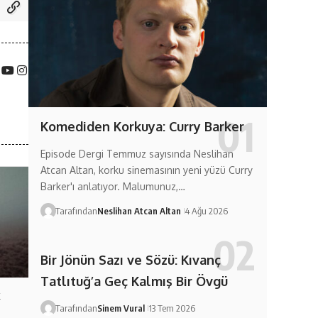
Komediden Korkuya: Curry Barker
Episode Dergi Temmuz sayısında Neslihan
Atcan Altan, korku sinemasının yeni yüzü Curry
Barker'ı anlatıyor. Malumunuz,…
Tarafından
Neslihan Atcan Altan
4 Ağu 2026
Bir Jönün Sazı ve Sözü: Kıvanç
Tatlıtuğ’a Geç Kalmış Bir Övgü
k
Tarafından
Sinem Vural
13 Tem 2026