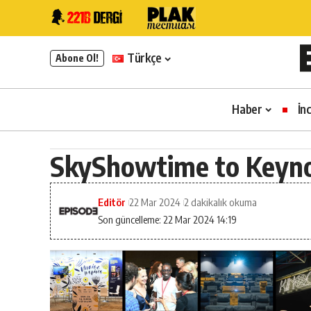
Türkçe
Abone Ol!
Haber
İn
SkyShowtime to Keyno
Editör
22 Mar 2024
2 dakikalık okuma
Son güncelleme: 22 Mar 2024 14:19