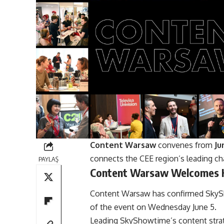
Content Warsaw
convenes from
Ju
connects the CEE region’s leading cha
PAYLAŞ
Content Warsaw Welcomes K
Content Warsaw
has confirmed
SkyS
of the event on Wednesday June 5.
Leading SkyShowtime’s content stra