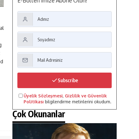
E-Bülten'imize Abone Olun!
al
g
t
ed
Subscribe
Üyelik Sözleşmesi
,
Gizlilik ve Güvenlik
Politikası
bilgilendirme metinlerini okudum.
Çok Okunanlar