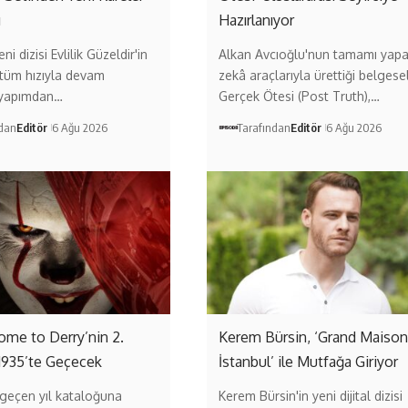
ı
Hazırlanıyor
ni dizisi Evlilik Güzeldir'in
Alkan Avcıoğlu'nun tamamı yap
 tüm hızıyla devam
zekâ araçlarıyla ürettiği belgese
 yapımdan…
Gerçek Ötesi (Post Truth),…
ndan
Editör
6 Ağu 2026
Tarafından
Editör
6 Ağu 2026
come to Derry’nin 2.
Kerem Bürsin, ‘Grand Maison
1935’te Geçecek
İstanbul’ ile Mutfağa Giriyor
geçen yıl kataloğuna
Kerem Bürsin'in yeni dijital dizisi