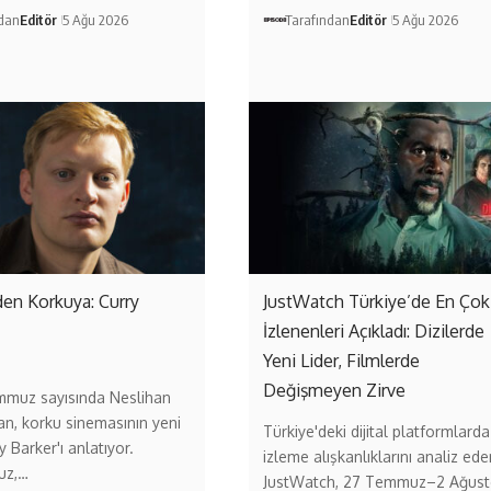
ndan
Editör
5 Ağu 2026
Tarafından
Editör
5 Ağu 2026
en Korkuya: Curry
JustWatch Türkiye’de En Çok
İzlenenleri Açıkladı: Dizilerde
Yeni Lider, Filmlerde
Değişmeyen Zirve
mmuz sayısında Neslihan
an, korku sinemasının yeni
Türkiye'deki dijital platformlarda
 Barker'ı anlatıyor.
izleme alışkanlıklarını analiz ede
uz,…
JustWatch, 27 Temmuz–2 Ağust