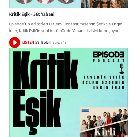
Kritik Eşik – 58: Yabani
Episode’un editörleri Özlem Özdemir, Yasemin Şefik ve Engin
İnan, Kritik Eşik'in yeni bölümünde Yabani dizisini konuşuyor.
LISTEN
58. Bölüm
Süre: 7:13