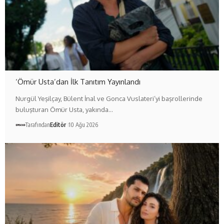
‘Ömür Usta’dan İlk Tanıtım Yayınlandı
Nurgül Yeşilçay, Bülent İnal ve Gonca Vuslateri’yi başrollerinde
buluşturan Ömür Usta, yakında…
Tarafından
Editör
10 Ağu 2026