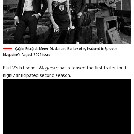
Çağlar Ertuğrul, Merve Dizdar and Berkay Ateş featured in Episode
Magazine's August 2023 issue
BluTV’s
hit series
Magarsus
has released the first
trailer
for its
highly anticipated second season.