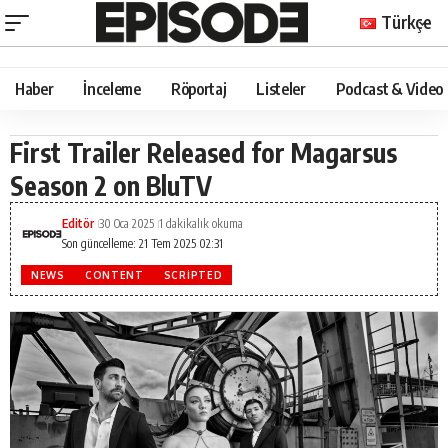
Türkçe
Haber
İnceleme
Röportaj
Listeler
Podcast & Video
First Trailer Released for Magarsus
Season 2 on BluTV
Editör
30 Oca 2025
1 dakikalık okuma
Son güncelleme: 21 Tem 2025 02:31
NEWS
CONTENT
SCRIPTED