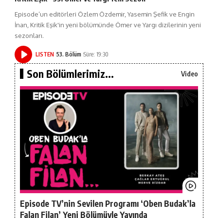
Episode’un editörleri Özlem Özdemir, Yasemin Şefik ve Engin
İnan, Kritik Eşik'in yeni bölümünde Ömer ve Yargı dizilerinin yeni
sezonları.
LISTEN
53. Bölüm
Süre: 19:30
Son Bölümlerimiz...
Video
Episode TV’nin Sevilen Programı ‘Oben Budak’la
Falan Filan’ Yeni Bölümüyle Yayında