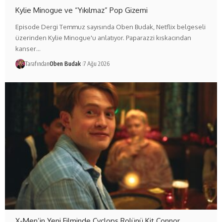
Kylie Minogue ve “Yıkılmaz” Pop Gizemi
Episode Dergi Temmuz sayısında Oben Budak, Netflix belgeseli
üzerinden Kylie Minogue'u anlatıyor. Paparazzi kıskacından
kanser…
Tarafından
Oben Budak
7 Ağu 2026
X-Men’in Yeni Filminde Cyclops Rolünü Kit Connor