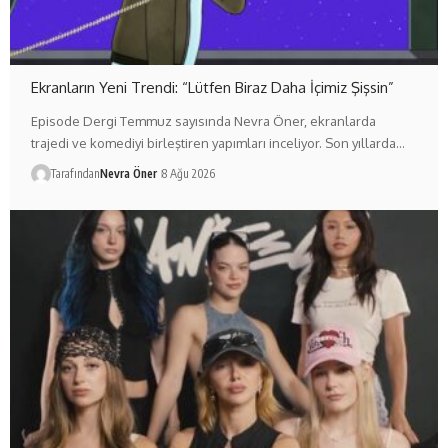
Ekranların Yeni Trendi: “Lütfen Biraz Daha İçimiz Şişsin”
Episode Dergi Temmuz sayısında Nevra Öner, ekranlarda
trajedi ve komediyi birleştiren yapımları inceliyor. Son yıllarda…
Tarafından
Nevra Öner
8 Ağu 2026