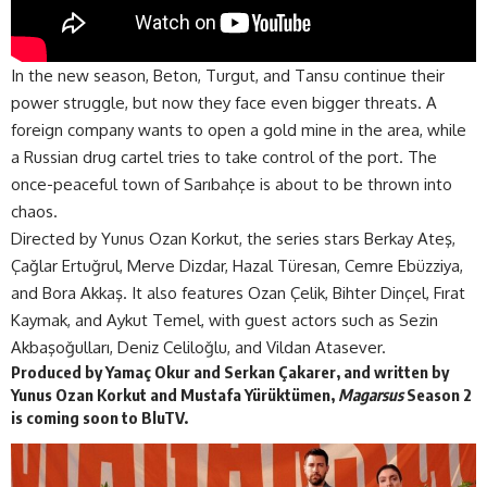
In the new season, Beton, Turgut, and Tansu continue their
power struggle, but now they face even bigger threats. A
foreign company wants to open a gold mine in the area, while
a Russian drug cartel tries to take control of the port. The
once-peaceful town of Sarıbahçe is about to be thrown into
chaos.
Directed by Yunus Ozan Korkut, the series stars Berkay Ateş,
Çağlar Ertuğrul, Merve Dizdar, Hazal Türesan, Cemre Ebüzziya,
and Bora Akkaş. It also features Ozan Çelik, Bihter Dinçel, Fırat
Kaymak, and Aykut Temel, with guest actors such as Sezin
Akbaşoğulları, Deniz Celiloğlu, and Vildan Atasever.
Produced by Yamaç Okur and Serkan Çakarer, and written by
Yunus Ozan Korkut and Mustafa Yürüktümen,
Magarsus
Season 2
is coming soon to
BluTV
.