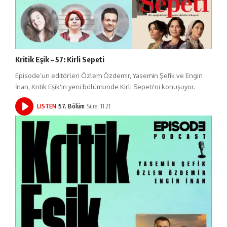
Kritik Eşik – 57: Kirli Sepeti
Episode’un editörleri Özlem Özdemir, Yasemin Şefik ve Engin
İnan, Kritik Eşik'in yeni bölümünde Kirli Sepeti'ni konuşuyor.
LISTEN
57. Bölüm
Süre: 11:21