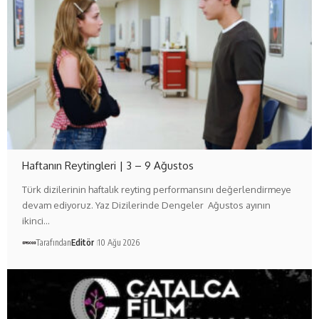
Haftanın Reytingleri | 3 – 9 Ağustos
Türk dizilerinin haftalık reyting performansını değerlendirmeye
devam ediyoruz. Yaz Dizilerinde Dengeler Ağustos ayının
ikinci…
Tarafından
Editör
10 Ağu 2026