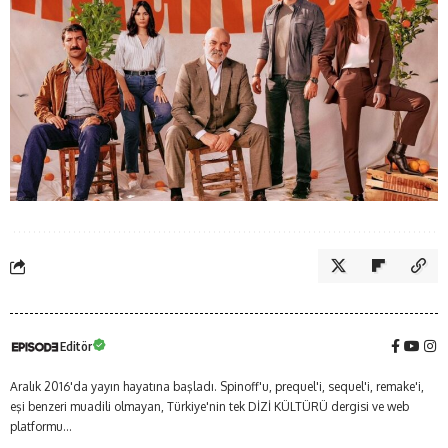
Editör
Aralık 2016'da yayın hayatına başladı. Spinoff'u, prequel'i, sequel'i, remake'i,
eşi benzeri muadili olmayan, Türkiye'nin tek DİZİ KÜLTÜRÜ dergisi ve web
platformu...