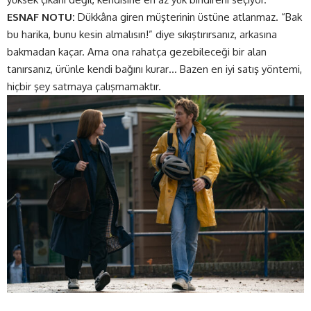
ESNAF NOTU:
Dükkâna giren müşterinin üstüne atlanmaz. “Bak
bu harika, bunu kesin almalısın!” diye sıkıştırırsanız, arkasına
bakmadan kaçar. Ama ona rahatça gezebileceği bir alan
tanırsanız, ürünle kendi bağını kurar… Bazen en iyi satış yöntemi,
hiçbir şey satmaya çalışmamaktır.