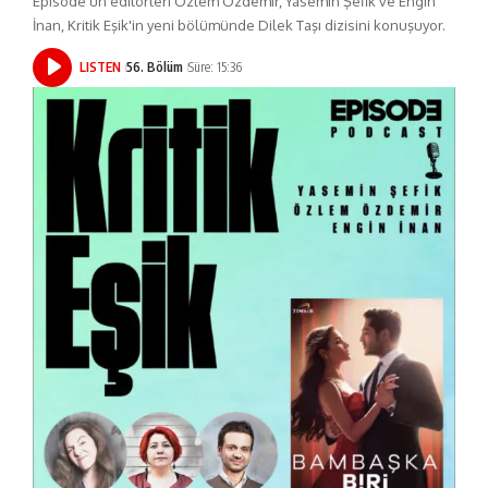
Episode’un editörleri Özlem Özdemir, Yasemin Şefik ve Engin
İnan, Kritik Eşik'in yeni bölümünde Dilek Taşı dizisini konuşuyor.
LISTEN
56. Bölüm
Süre: 15:36