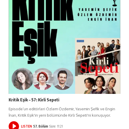
Kritik Eşik – 57: Kirli Sepeti
Episode’un editörleri Özlem Özdemir, Yasemin Şefik ve Engin
İnan, Kritik Eşik'in yeni bölümünde Kirli Sepeti'ni konuşuyor.
LISTEN
57. Bölüm
Süre: 11:21