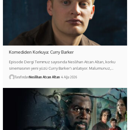
Komediden Korkuya: Curry Barker
Episode Dergi Temmuz sayısında Neslihan Atcan Altan, korku
sinemasının yeni yüzü Curry Barker'ı anlatıyor. Malumunuz,…
Tarafından
Neslihan Atcan Altan
4 Ağu 2026