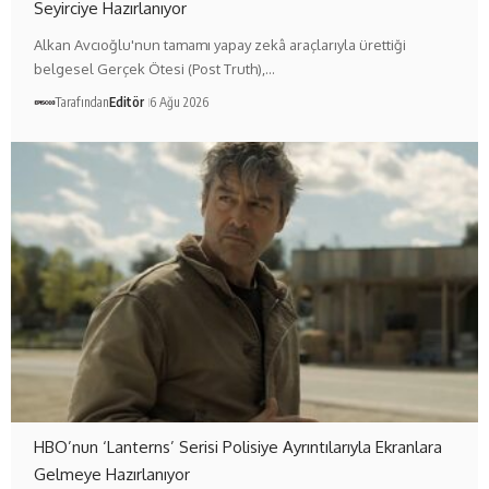
Seyirciye Hazırlanıyor
Alkan Avcıoğlu'nun tamamı yapay zekâ araçlarıyla ürettiği
belgesel Gerçek Ötesi (Post Truth),…
Tarafından
Editör
6 Ağu 2026
HBO’nun ‘Lanterns’ Serisi Polisiye Ayrıntılarıyla Ekranlara
Gelmeye Hazırlanıyor