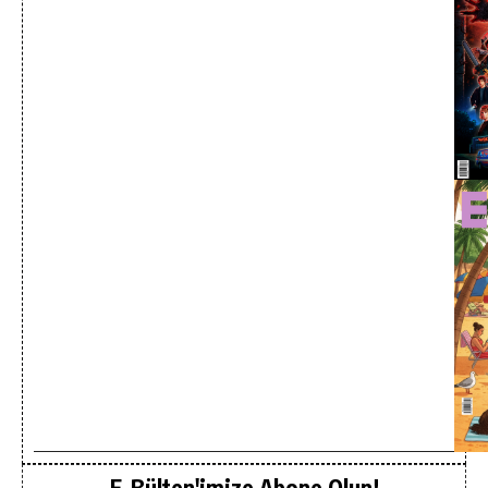
E-Bülten'imize Abone Olun!