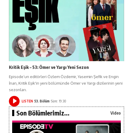
Kritik Eşik – 53: Ömer ve Yargı Yeni Sezon
Episode’un editörleri Özlem Özdemir, Yasemin Şefik ve Engin
İnan, Kritik Eşik'in yeni bölümünde Ömer ve Yargı dizilerinin yeni
sezonları.
LISTEN
53. Bölüm
Süre: 19:30
Son Bölümlerimiz...
Video