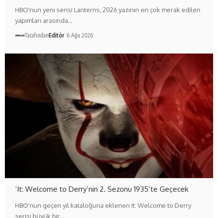
HBO'nun yeni serisi Lanterns, 2026 yazının en çok merak edilen
yapımları arasında…
Tarafından
Editör
6 Ağu 2026
‘It: Welcome to Derry’nin 2. Sezonu 1935’te Geçecek
HBO'nun geçen yıl kataloğuna eklenen It: Welcome to Derry
serisi büyük bir…