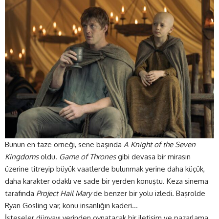
Bunun en taze örneği, sene başında
A Knight of the Seven
Kingdoms
oldu.
Game of Thrones
gibi devasa bir mirasın
üzerine titreyip büyük vaatlerde bulunmak yerine daha küçük,
daha karakter odaklı ve sade bir yerden konuştu. Keza sinema
tarafında
Project Hail Mary
de benzer bir yolu izledi. Başrolde
Ryan Gosling var, konu insanlığın kaderi…
İsteseler dünyayı yerinden oynatacak bir iletişim ve pazarlama