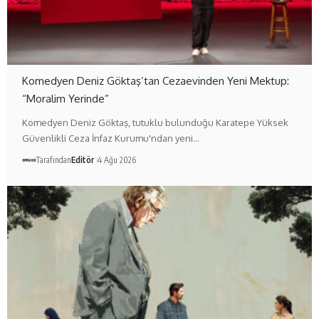
Komedyen Deniz Göktaş’tan Cezaevinden Yeni Mektup:
“Moralim Yerinde”
Komedyen Deniz Göktaş, tutuklu bulunduğu Karatepe Yüksek
Güvenlikli Ceza İnfaz Kurumu'ndan yeni…
Tarafından
Editör
4 Ağu 2026