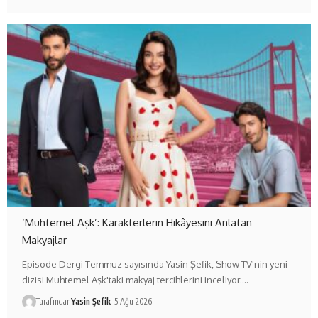
‘Muhtemel Aşk’: Karakterlerin Hikâyesini Anlatan
Makyajlar
Episode Dergi Temmuz sayısında Yasin Şefik, Show TV'nin yeni
dizisi Muhtemel Aşk'taki makyaj tercihlerini inceliyor.…
Tarafından
Yasin Şefik
5 Ağu 2026