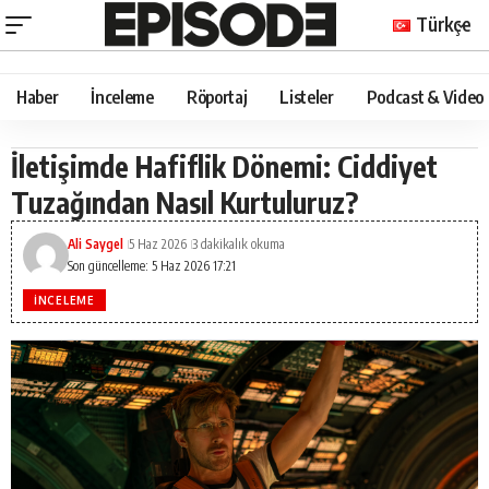
Türkçe
Haber
İnceleme
Röportaj
Listeler
Podcast & Video
İletişimde Hafiflik Dönemi: Ciddiyet
Tuzağından Nasıl Kurtuluruz?
Ali Saygel
5 Haz 2026
3 dakikalık okuma
Son güncelleme: 5 Haz 2026 17:21
İNCELEME