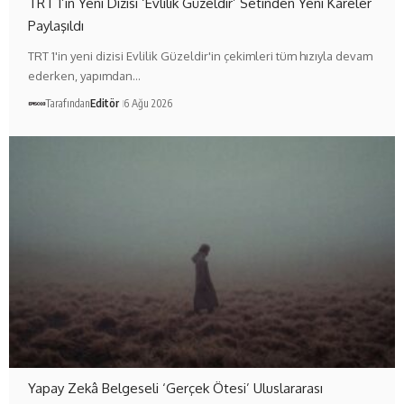
TRT 1’in Yeni Dizisi ‘Evlilik Güzeldir’ Setinden Yeni Kareler
Paylaşıldı
TRT 1'in yeni dizisi Evlilik Güzeldir'in çekimleri tüm hızıyla devam
ederken, yapımdan…
Tarafından
Editör
6 Ağu 2026
Yapay Zekâ Belgeseli ‘Gerçek Ötesi’ Uluslararası