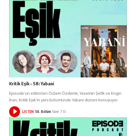
Kritik Eşik – 58: Yabani
Episode’un editörleri Özlem Özdemir, Yasemin Şefik ve Engin
İnan, Kritik Eşik'in yeni bölümünde Yabani dizisini konuşuyor.
LISTEN
58. Bölüm
Süre: 7:13