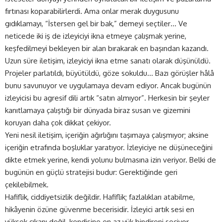
fırtınası koparabilirlerdi. Ama onlar merak duygusunu
gıdıklamayı, “İstersen gel bir bak,” demeyi seçtiler… Ve
neticede iki iş de izleyiciyi ikna etmeye çalışmak yerine,
keşfedilmeyi bekleyen bir alan bırakarak en başından kazandı.
Uzun süre iletişim, izleyiciyi ikna etme sanatı olarak düşünüldü.
Projeler parlatıldı, büyütüldü, göze sokuldu… Bazı görüşler hâlâ
bunu savunuyor ve uygulamaya devam ediyor. Ancak bugünün
izleyicisi bu agresif dili artık “satın almıyor”. Herkesin bir şeyler
kanıtlamaya çalıştığı bir dünyada biraz susan ve gizemini
koruyan daha çok dikkat çekiyor.
Yeni nesil iletişim, içeriğin ağırlığını taşımaya çalışmıyor; aksine
içeriğin etrafında boşluklar yaratıyor. İzleyiciye ne düşüneceğini
dikte etmek yerine, kendi yolunu bulmasına izin veriyor. Belki de
bugünün en güçlü stratejisi budur: Gerektiğinde geri
çekilebilmek.
Hafiflik, ciddiyetsizlik değildir. Hafiflik; fazlalıkları atabilme,
hikâyenin özüne güvenme becerisidir. İzleyici artık sesi en
yüksek çıkanı değil, kendisine en az yük bindireni seçiyor.