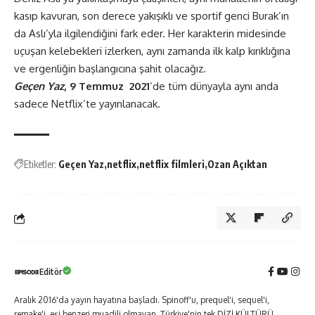
kasıp kavuran, son derece yakışıklı ve sportif genci Burak’ın
da Aslı’yla ilgilendiğini fark eder. Her karakterin midesinde
uçuşan kelebekleri izlerken, aynı zamanda ilk kalp kırıklığına
ve ergenliğin başlangıcına şahit olacağız.
Geçen Yaz
, 9 Temmuz 2021
’de tüm dünyayla aynı anda
sadece Netflix’te yayınlanacak.
Etiketler:
Geçen Yaz
netflix
netflix filmleri
Ozan Açıktan
Editör
Aralık 2016'da yayın hayatına başladı. Spinoff'u, prequel'i, sequel'i,
remake'i, eşi benzeri muadili olmayan, Türkiye'nin tek DİZİ KÜLTÜRÜ