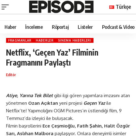
Türkçe
Haber
İnceleme
Röportaj
Listeler
Podcast & Video
FRAGMANLAR
HABERLER
SINEMA HABERLERI
Netflix, ‘Geçen Yaz’ Filminin
Fragmanını Paylaştı
Editör
Atiye, Yarına Tek Bilet
gibi ilgi gören yapımlara imzasını atan
yönetmen
Ozan Açıktan
yeni projesi
Geçen Yaz
ile
Netflix
’te! Yapımcılığını OGM Pictures’ın üstlendiği film, 9
Temmuz’da izleyici ile buluşacak.
Filmin başrollerini
Ece Çeşmioğlu, Fatih Şahin, Halit Özgür
Sarı, Aslıhan Malbora
paylaşıyor. Onlara deneyimli isimler