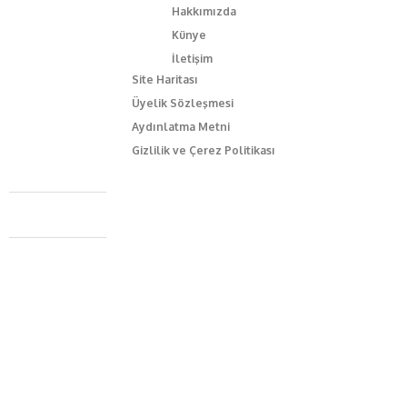
Hakkımızda
Künye
İletişim
Site Haritası
Üyelik Sözleşmesi
Aydınlatma Metni
Gizlilik ve Çerez Politikası
Caferağa Mah. Dr. Şakir Paşa Sok. No3/A Kadıköy İstanbul
+90 543 345 46 00
info@episodemag.com
Bizi Takip Et!