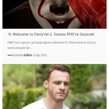
‘It: Welcome to Derry’nin 2. Sezonu 1935’te Geçecek
HBO'nun geçen yıl kataloğuna eklenen It: Welcome to Derry
serisi büyük bir…
Tarafından
Editör
6 Ağu 2026