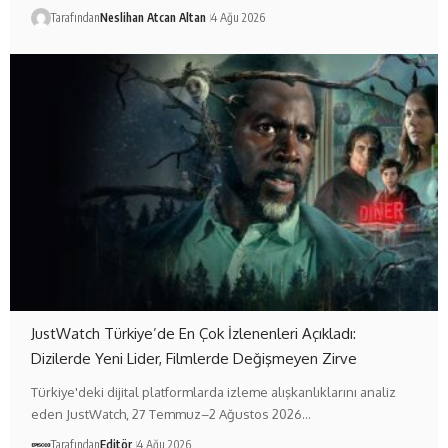
Tarafından
Neslihan Atcan Altan
4 Ağu 2026
JustWatch Türkiye’de En Çok İzlenenleri Açıkladı:
Dizilerde Yeni Lider, Filmlerde Değişmeyen Zirve
Türkiye'deki dijital platformlarda izleme alışkanlıklarını analiz
eden JustWatch, 27 Temmuz–2 Ağustos 2026…
Tarafından
Editör
4 Ağu 2026