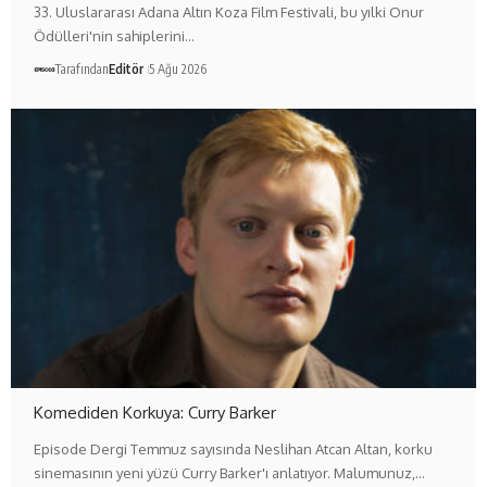
33. Uluslararası Adana Altın Koza Film Festivali, bu yılki Onur
Ödülleri'nin sahiplerini…
Tarafından
Editör
5 Ağu 2026
Komediden Korkuya: Curry Barker
Episode Dergi Temmuz sayısında Neslihan Atcan Altan, korku
sinemasının yeni yüzü Curry Barker'ı anlatıyor. Malumunuz,…