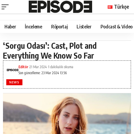
Türkçe
Haber
İnceleme
Röportaj
Listeler
Podcast & Video
‘Sorgu Odası’: Cast, Plot and
Everything We Know So Far
Editör
21 Mar 2024
1 dakikalık okuma
Son güncelleme: 23 Mar 2024 13:56
NEWS