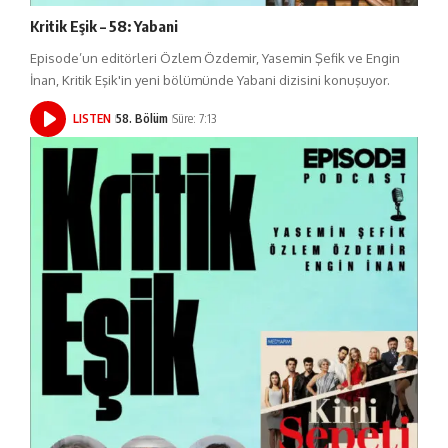
Kritik Eşik – 58: Yabani
Episode’un editörleri Özlem Özdemir, Yasemin Şefik ve Engin
İnan, Kritik Eşik'in yeni bölümünde Yabani dizisini konuşuyor.
LISTEN
58. Bölüm
Süre: 7:13