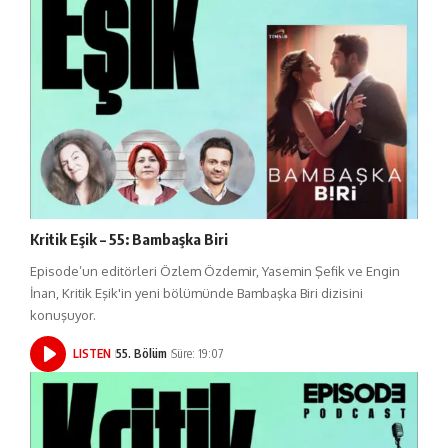
Kritik Eşik – 55: Bambaşka Biri
Episode’un editörleri Özlem Özdemir, Yasemin Şefik ve Engin
İnan, Kritik Eşik'in yeni bölümünde Bambaşka Biri dizisini
konuşuyor.
LISTEN
55. Bölüm
Süre: 19:07