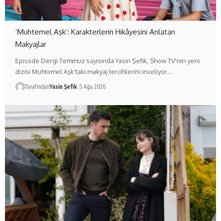
‘Muhtemel Aşk’: Karakterlerin Hikâyesini Anlatan
Makyajlar
Episode Dergi Temmuz sayısında Yasin Şefik, Show TV'nin yeni
dizisi Muhtemel Aşk'taki makyaj tercihlerini inceliyor.…
Tarafından
Yasin Şefik
5 Ağu 2026