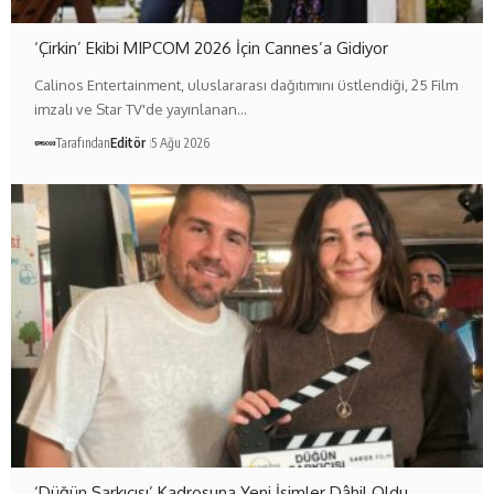
‘Çirkin’ Ekibi MIPCOM 2026 İçin Cannes’a Gidiyor
Calinos Entertainment, uluslararası dağıtımını üstlendiği, 25 Film
imzalı ve Star TV'de yayınlanan…
Tarafından
Editör
5 Ağu 2026
‘Düğün Şarkıcısı’ Kadrosuna Yeni İsimler Dâhil Oldu