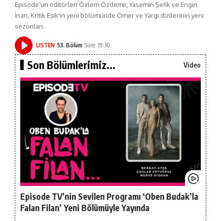
Episode’un editörleri Özlem Özdemir, Yasemin Şefik ve Engin
İnan, Kritik Eşik'in yeni bölümünde Ömer ve Yargı dizilerinin yeni
sezonları.
LISTEN
53. Bölüm
Süre: 19:30
Son Bölümlerimiz...
Video
Episode TV’nin Sevilen Programı ‘Oben Budak’la
Falan Filan’ Yeni Bölümüyle Yayında