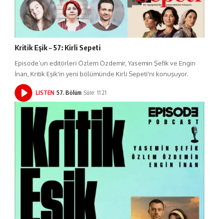
Kritik Eşik – 57: Kirli Sepeti
Episode’un editörleri Özlem Özdemir, Yasemin Şefik ve Engin
İnan, Kritik Eşik'in yeni bölümünde Kirli Sepeti'ni konuşuyor.
LISTEN
57. Bölüm
Süre: 11:21