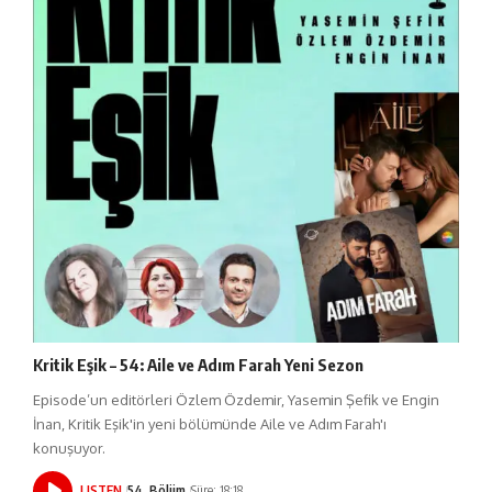
Kritik Eşik – 54: Aile ve Adım Farah Yeni Sezon
Episode’un editörleri Özlem Özdemir, Yasemin Şefik ve Engin
İnan, Kritik Eşik'in yeni bölümünde Aile ve Adım Farah'ı
konuşuyor.
LISTEN
54. Bölüm
Süre: 18:18