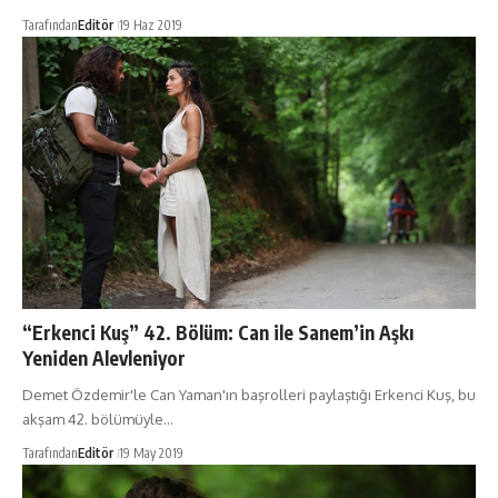
Tarafından
Editör
19 Haz 2019
“Erkenci Kuş” 42. Bölüm: Can ile Sanem’in Aşkı
Yeniden Alevleniyor
Demet Özdemir'le Can Yaman'ın başrolleri paylaştığı Erkenci Kuş, bu
akşam 42. bölümüyle…
Tarafından
Editör
19 May 2019