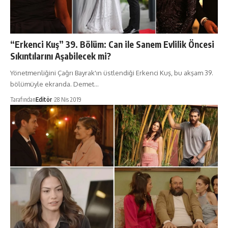
“Erkenci Kuş” 39. Bölüm: Can ile Sanem Evlilik Öncesi
Sıkıntılarını Aşabilecek mi?
Yönetmenliğini Çağrı Bayrak'ın üstlendiği Erkenci Kuş, bu akşam 39.
bölümüyle ekranda. Demet…
Tarafından
Editör
28 Nis 2019