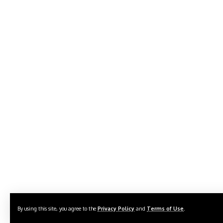
By using this site, you agree to the
Privacy Policy
and
Terms of Use
.