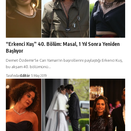
“Erkenci Kuş” 40. Bölüm: Masal, 1 Yıl Sonra Yeniden
Başlıyor
Demet Özdemir'le Can Yaman'ın başrollerini paylaştığı Erkenci Kuş,
bu akşam 40. bölümünü…
Tarafından
Editör
5 May 2019