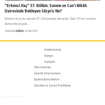
“Erkenci Kuş” 37. Bölüm: Sanem ve Can’ı Nikâh
Dairesinde Bekleyen Sürpriz Ne?
Erkenci Kuş, bu akşam 37. bölümüyle ekranda. Star TV'nin sevilen
dizisinde büyük…
Tarafından
Editör
14 Nis 2019
Hakkımızda
Künye
İletişim
Site Haritası
Üyelik Sözleşmesi
Aydınlatma Metni
Gizlilik ve Çerez Politikası
Caferağa Mah. Dr. Şakir Paşa Sok. No3/A Kadıköy İstanbul