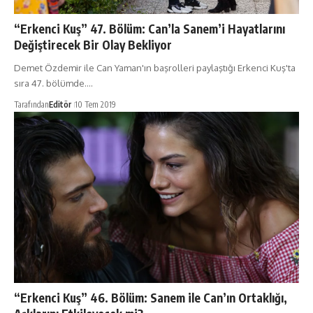
“Erkenci Kuş” 47. Bölüm: Can’la Sanem’i Hayatlarını
Değiştirecek Bir Olay Bekliyor
Demet Özdemir ile Can Yaman'ın başrolleri paylaştığı Erkenci Kuş'ta
sıra 47. bölümde.…
Tarafından
Editör
10 Tem 2019
“Erkenci Kuş” 46. Bölüm: Sanem ile Can’ın Ortaklığı,