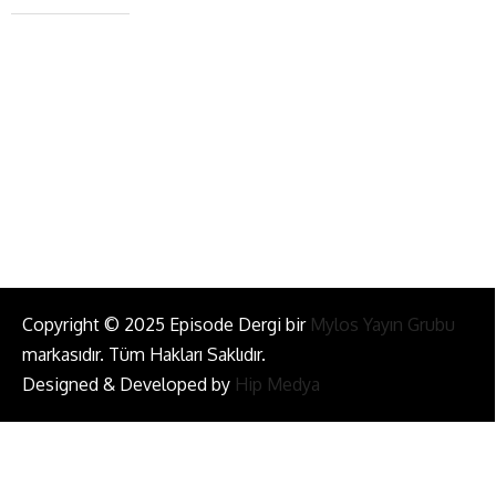
+90 543 345 46 00
info@episodemag.com
Bizi Takip Et!
Copyright © 2025 Episode Dergi bir
Mylos Yayın Grubu
markasıdır. Tüm Hakları Saklıdır.
Designed & Developed by
Hip Medya