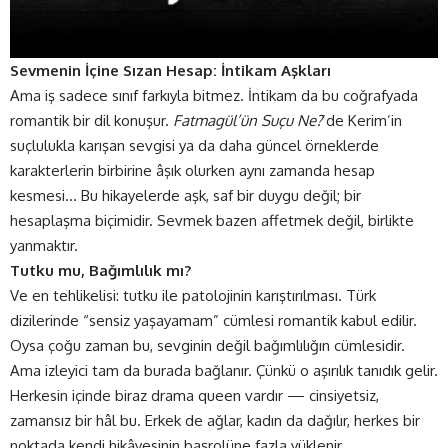
Sevmenin İçine Sızan Hesap: İntikam Aşkları
Ama iş sadece sınıf farkıyla bitmez. İntikam da bu coğrafyada
romantik bir dil konuşur.
Fatmagül’ün Suçu Ne?
’
de Kerim’in
suçlulukla karışan sevgisi ya da daha güncel örneklerde
karakterlerin birbirine âşık olurken aynı zamanda hesap
kesmesi… Bu hikayelerde aşk, saf bir duygu değil; bir
hesaplaşma biçimidir. Sevmek bazen affetmek değil, birlikte
yanmaktır.
Tutku mu, Bağımlılık mı?
Ve en tehlikelisi: tutku ile patolojinin karıştırılması. Türk
dizilerinde “sensiz yaşayamam” cümlesi romantik kabul edilir.
Oysa çoğu zaman bu, sevginin değil bağımlılığın cümlesidir.
Ama izleyici tam da burada bağlanır. Çünkü o aşırılık tanıdık gelir.
Herkesin içinde biraz drama queen vardır — cinsiyetsiz,
zamansız bir hâl bu. Erkek de ağlar, kadın da dağılır, herkes bir
noktada kendi hikâyesinin başrolüne fazla yüklenir.