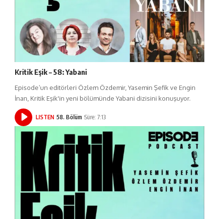
Kritik Eşik – 58: Yabani
Episode’un editörleri Özlem Özdemir, Yasemin Şefik ve Engin
İnan, Kritik Eşik'in yeni bölümünde Yabani dizisini konuşuyor.
LISTEN
58. Bölüm
Süre: 7:13