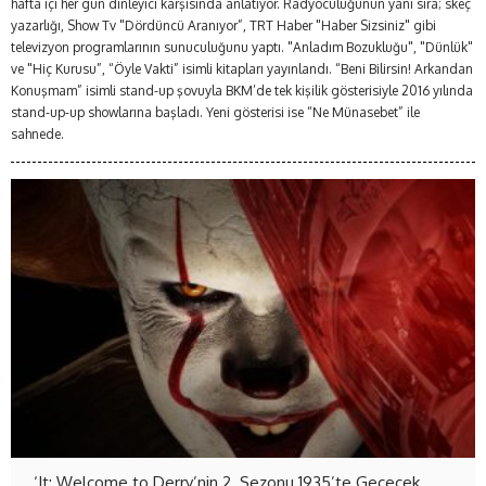
hafta içi her gün dinleyici karşısında anlatıyor. Radyoculuğunun yanı sıra; skeç
yazarlığı, Show Tv "Dördüncü Aranıyor”, TRT Haber "Haber Sizsiniz" gibi
televizyon programlarının sunuculuğunu yaptı. "Anladım Bozukluğu", "Dünlük"
ve "Hiç Kurusu”, “Öyle Vakti” isimli kitapları yayınlandı. “Beni Bilirsin! Arkandan
Konuşmam” isimli stand-up şovuyla BKM’de tek kişilik gösterisiyle 2016 yılında
stand-up-up showlarına başladı. Yeni gösterisi ise “Ne Münasebet” ile
sahnede.
‘It: Welcome to Derry’nin 2. Sezonu 1935’te Geçecek