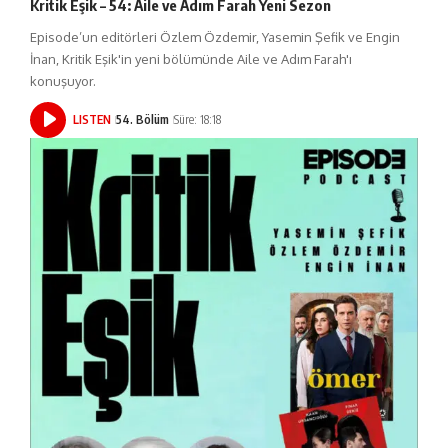
Kritik Eşik – 54: Aile ve Adım Farah Yeni Sezon
Episode’un editörleri Özlem Özdemir, Yasemin Şefik ve Engin
İnan, Kritik Eşik'in yeni bölümünde Aile ve Adım Farah'ı
konuşuyor.
LISTEN
54. Bölüm
Süre: 18:18