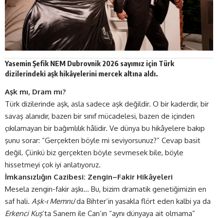
Yasemin Şefik
NEM Dubrovnik 2026
sayımız için Türk
dizilerindeki aşk hikâyelerini mercek altına aldı.
Aşk mı, Dram mı?
Türk dizilerinde aşk, asla sadece aşk değildir. O bir kaderdir, bir
savaş alanıdır, bazen bir sınıf mücadelesi, bazen de içinden
çıkılamayan bir bağımlılık hâlidir. Ve dünya bu hikâyelere bakıp
şunu sorar: “Gerçekten böyle mi seviyorsunuz?” Cevap basit
değil. Çünkü biz gerçekten böyle sevmesek bile, böyle
hissetmeyi çok iyi anlatıyoruz.
İmkansızlığın Cazibesi: Zengin–Fakir Hikâyeleri
Mesela zengin-fakir aşkı… Bu, bizim dramatik genetiğimizin en
saf hali.
Aşk-ı Memnu
’da Bihter’in yasakla flört eden kalbi ya da
Erkenci Kuş
’ta Sanem ile Can’ın “aynı dünyaya ait olmama”