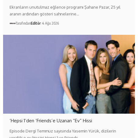
Ekranların unutulmaz eğlence programı Şahane Pazar, 25 yıl
aranın ardından gösteri sahnelerine…
Tarafından
Editör
4 Ağu 2026
‘Hepsi 1’den ‘Friends’e Uzanan “Ev” Hissi
Episode Dergi Temmuz sayısında Yasemin Yürük, dizilerin
verdiği o ev hissini Hepsi 1 ve Friends…