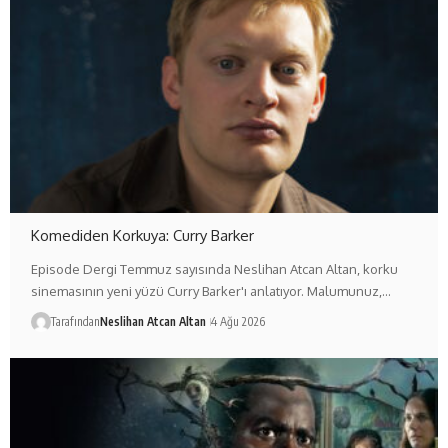
Komediden Korkuya: Curry Barker
Episode Dergi Temmuz sayısında Neslihan Atcan Altan, korku
sinemasının yeni yüzü Curry Barker'ı anlatıyor. Malumunuz,…
Tarafından
Neslihan Atcan Altan
4 Ağu 2026