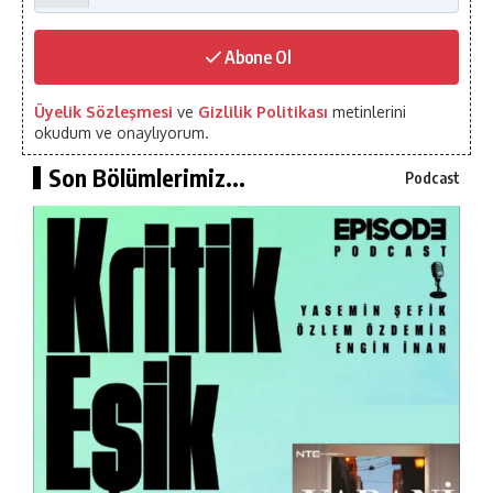
Abone Ol
Üyelik Sözleşmesi
ve
Gizlilik Politikası
metinlerini
okudum ve onaylıyorum.
Son Bölümlerimiz...
Podcast