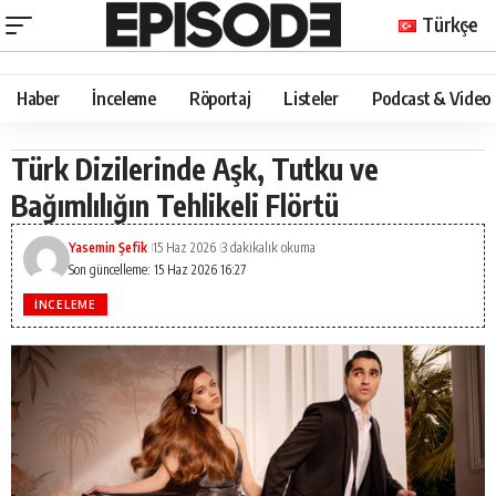
Türkçe
Haber
İnceleme
Röportaj
Listeler
Podcast & Video
Türk Dizilerinde Aşk, Tutku ve
Bağımlılığın Tehlikeli Flörtü
Yasemin Şefik
15 Haz 2026
3 dakikalık okuma
Son güncelleme: 15 Haz 2026 16:27
İNCELEME