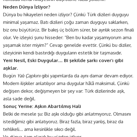
Neden Dünya İzliyor?
Dünya bu hikayeleri neden izliyor? Çünkü Türk dizileri duyguyu
minimal yaşamaz. Batı dizileri çoğu zaman duyguyu saklarken,
biz onu büyütürüz. Bir bakış üç bölüm sürer, bir ayrılık sezon finali
olur. Ve izleyici şunu hisseder: “Ben bu kadar yaşamıyorum ama
yaşamak ister miyim?” Cevap genelde evettir. Çünkü bu diziler,
izleyicinin kendi bastırdığı duyguların estetik bir taşmasıdır.
Yeni Nesil, Eski Duygular… Bi şekilde şarkı cover’ı gibi
aşklar.
Bugün
Yalı Çapkını
gibi yapımlarda da aynı damar devam ediyor.
Modern ilişkiler anlatılıyor ama duygular hâlâ maksimal. Çünkü
değişen dekor, değişmeyen bir şey var: Türk dizilerinde aşk,
asla sade değil.
Sonuç Yerine: Aşkın Abartılmış Hali
Belki de mesele şu: Biz aşkı olduğu gibi anlatmıyoruz. Olmasını
istediğimiz gibi anlatıyoruz. Biraz fazla, biraz yanlış, biraz da
tehlikeli… ama kesinlikle sıkıcı değil.
Ve dünya, tam olarak bu yüzden izliyor.