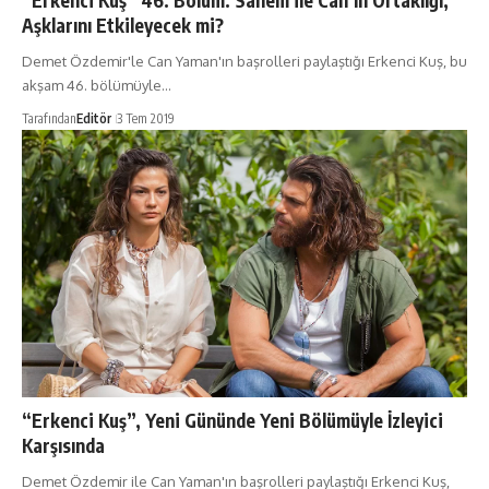
“Erkenci Kuş” 46. Bölüm: Sanem ile Can’ın Ortaklığı,
Aşklarını Etkileyecek mi?
Demet Özdemir'le Can Yaman'ın başrolleri paylaştığı Erkenci Kuş, bu
akşam 46. bölümüyle…
Tarafından
Editör
3 Tem 2019
“Erkenci Kuş”, Yeni Gününde Yeni Bölümüyle İzleyici
Karşısında
Demet Özdemir ile Can Yaman'ın başrolleri paylaştığı Erkenci Kuş,