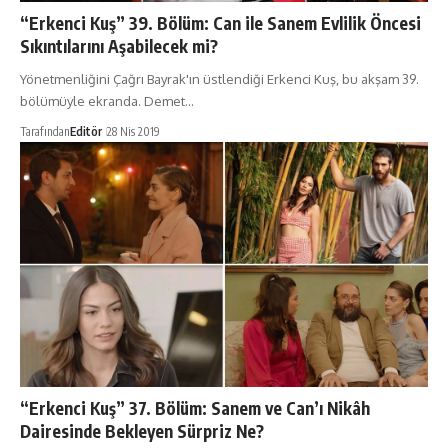
“Erkenci Kuş” 39. Bölüm: Can ile Sanem Evlilik Öncesi
Sıkıntılarını Aşabilecek mi?
Yönetmenliğini Çağrı Bayrak'ın üstlendiği Erkenci Kuş, bu akşam 39.
bölümüyle ekranda. Demet…
Tarafından
Editör
28 Nis 2019
“Erkenci Kuş” 37. Bölüm: Sanem ve Can’ı Nikâh
Dairesinde Bekleyen Sürpriz Ne?