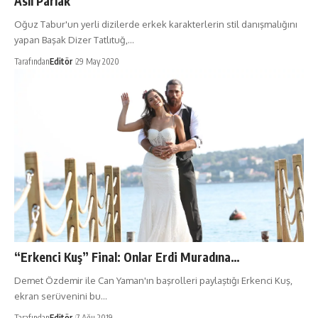
Aslı Parlak
Oğuz Tabur'un yerli dizilerde erkek karakterlerin stil danışmalığını
yapan Başak Dizer Tatlıtuğ,…
Tarafından
Editör
29 May 2020
“Erkenci Kuş” Final: Onlar Erdi Muradına…
Demet Özdemir ile Can Yaman'ın başrolleri paylaştığı Erkenci Kuş,
ekran serüvenini bu…
Tarafından
Editör
7 Ağu 2019