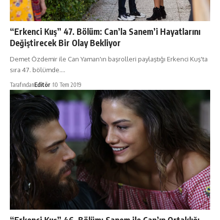
“Erkenci Kuş” 47. Bölüm: Can’la Sanem’i Hayatlarını
Değiştirecek Bir Olay Bekliyor
Demet Özdemir ile Can Yaman'ın başrolleri paylaştığı Erkenci Kuş'ta
sıra 47. bölümde.…
Tarafından
Editör
10 Tem 2019