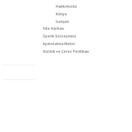
Hakkımızda
Künye
İletişim
Site Haritası
Üyelik Sözleşmesi
Aydınlatma Metni
Gizlilik ve Çerez Politikası
Caferağa Mah. Dr. Şakir Paşa Sok. No3/A Kadıköy İstanbul
+90 543 345 46 00
info@episodemag.com
Bizi Takip Et!