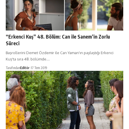
“Erkenci Kuş” 48. Bölüm: Can ile Sanem’in Zorlu
Süreci
Başrollerini Demet Özdemir ile Can Yaman'ın paylaştığı Erkenci
Kuş'ta sıra 48. bölümde.…
Tarafından
Editör
17 Tem 2019