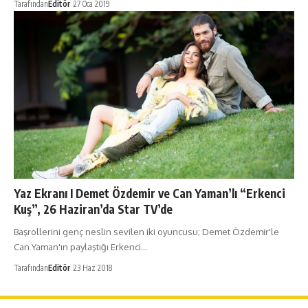
Tarafından
Editör
27 Oca 2019
Yaz Ekranı I Demet Özdemir ve Can Yaman’lı “Erkenci
Kuş”, 26 Haziran’da Star TV’de
Başrollerini genç neslin sevilen iki oyuncusu; Demet Özdemir'le
Can Yaman'ın paylaştığı Erkenci…
Tarafından
Editör
23 Haz 2018