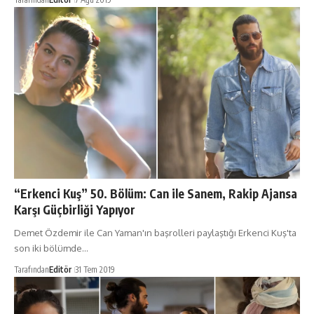
“Erkenci Kuş” 50. Bölüm: Can ile Sanem, Rakip Ajansa
Karşı Güçbirliği Yapıyor
Demet Özdemir ile Can Yaman'ın başrolleri paylaştığı Erkenci Kuş'ta
son iki bölümde…
Tarafından
Editör
31 Tem 2019