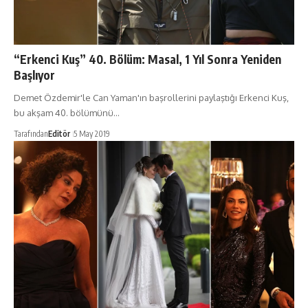
“Erkenci Kuş” 40. Bölüm: Masal, 1 Yıl Sonra Yeniden
Başlıyor
Demet Özdemir'le Can Yaman'ın başrollerini paylaştığı Erkenci Kuş,
bu akşam 40. bölümünü…
Tarafından
Editör
5 May 2019