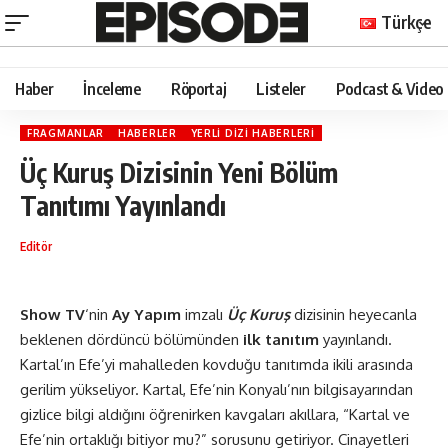
Türkçe
Haber
İnceleme
Röportaj
Listeler
Podcast & Video
FRAGMANLAR
HABERLER
YERLI DIZI HABERLERI
Üç Kuruş Dizisinin Yeni Bölüm
Tanıtımı Yayınlandı
Editör
Show TV
‘nin
Ay Yapım
imzalı
Üç Kuruş
dizisinin heyecanla
beklenen dördüncü bölümünden
ilk tanıtım
yayınlandı
.
Kartal’ın Efe’yi mahalleden kovduğu tanıtımda ikili arasında
gerilim yükseliyor. Kartal, Efe’nin Konyalı’nın bilgisayarından
gizlice bilgi aldığını öğrenirken kavgaları akıllara, “Kartal ve
Efe’nin ortaklığı bitiyor mu?” sorusunu getiriyor. Cinayetleri