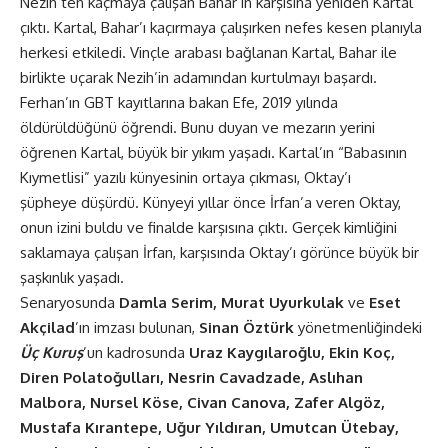
Nezih’ten kaçmaya çalışan Bahar’ın karşısına yeniden Kartal
çıktı. Kartal, Bahar’ı kaçırmaya çalışırken nefes kesen planıyla
herkesi etkiledi. Vinçle arabası bağlanan Kartal, Bahar ile
birlikte uçarak Nezih’in adamından kurtulmayı başardı.
Ferhan’ın GBT kayıtlarına bakan Efe, 2019 yılında
öldürüldüğünü öğrendi. Bunu duyan ve mezarın yerini
öğrenen Kartal, büyük bir yıkım yaşadı. Kartal’ın “Babasının
Kıymetlisi” yazılı künyesinin ortaya çıkması, Oktay’ı
şüpheye düşürdü. Künyeyi yıllar önce İrfan’a veren Oktay,
onun izini buldu ve finalde karşısına çıktı. Gerçek kimliğini
saklamaya çalışan İrfan, karşısında Oktay’ı görünce büyük bir
şaşkınlık yaşadı.
Senaryosunda
Damla Serim, Murat Uyurkulak
ve
Eset
Akçilad
’ın imzası bulunan,
Sinan Öztürk
yönetmenliğindeki
Üç Kuruş
’un kadrosunda
Uraz Kaygılaroğlu, Ekin Koç,
Diren Polatoğulları, Nesrin Cavadzade, Aslıhan
Malbora, Nursel Köse, Civan Canova,
Zafer Algöz
,
Mustafa Kırantepe, Uğur Yıldıran, Umutcan Ütebay,