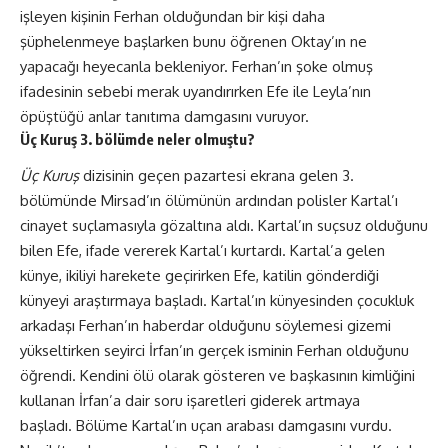
işleyen kişinin Ferhan olduğundan bir kişi daha
şüphelenmeye başlarken bunu öğrenen Oktay’ın ne
yapacağı heyecanla bekleniyor. Ferhan’ın şoke olmuş
ifadesinin sebebi merak uyandırırken Efe ile Leyla’nın
öpüştüğü anlar tanıtıma damgasını vuruyor.
Üç Kuruş 3. bölümde neler olmuştu?
Üç Kuruş
dizisinin geçen pazartesi ekrana gelen 3.
bölümünde Mirsad’ın ölümünün ardından polisler Kartal’ı
cinayet suçlamasıyla gözaltına aldı. Kartal’ın suçsuz olduğunu
bilen Efe, ifade vererek Kartal’ı kurtardı. Kartal’a gelen
künye, ikiliyi harekete geçirirken Efe, katilin gönderdiği
künyeyi araştırmaya başladı. Kartal’ın künyesinden çocukluk
arkadaşı Ferhan’ın haberdar olduğunu söylemesi gizemi
yükseltirken seyirci İrfan’ın gerçek isminin Ferhan olduğunu
öğrendi. Kendini ölü olarak gösteren ve başkasının kimliğini
kullanan İrfan’a dair soru işaretleri giderek artmaya
başladı. Bölüme Kartal’ın uçan arabası damgasını vurdu.