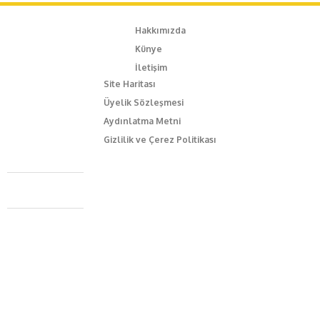
Hakkımızda
Künye
İletişim
Site Haritası
Üyelik Sözleşmesi
Aydınlatma Metni
Gizlilik ve Çerez Politikası
Caferağa Mah. Dr. Şakir Paşa Sok. No3/A Kadıköy İstanbul
+90 543 345 46 00
info@episodemag.com
Bizi Takip Et!