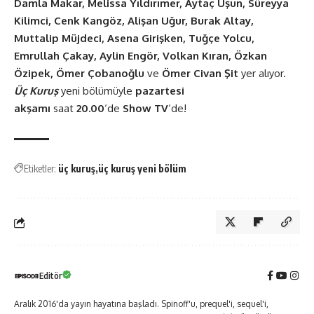
Damla Makar, Melissa Yıldırımer, Aytaç Uşun, Süreyya
Kilimci, Cenk Kangöz, Alişan Uğur, Burak Altay,
Muttalip Müjdeci, Asena Girişken, Tuğçe Yolcu,
Emrullah Çakay, Aylin Engör, Volkan Kıran, Özkan
Özipek, Ömer Çobanoğlu
ve
Ömer Civan Şit
yer alıyor.
Üç Kuruş
yeni bölümüyle
pazartesi
akşamı
saat
20.00
‘de
Show TV
‘de!
Etiketler:
üç kuruş
üç kuruş yeni bölüm
Editör
Aralık 2016'da yayın hayatına başladı. Spinoff'u, prequel'i, sequel'i,