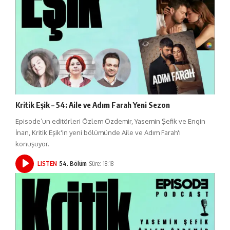
Kritik Eşik – 54: Aile ve Adım Farah Yeni Sezon
Episode’un editörleri Özlem Özdemir, Yasemin Şefik ve Engin
İnan, Kritik Eşik'in yeni bölümünde Aile ve Adım Farah'ı
konuşuyor.
LISTEN
54. Bölüm
Süre: 18:18