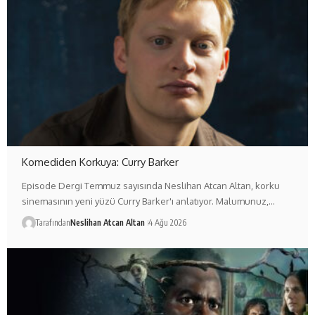
Komediden Korkuya: Curry Barker
Episode Dergi Temmuz sayısında Neslihan Atcan Altan, korku
sinemasının yeni yüzü Curry Barker'ı anlatıyor. Malumunuz,…
Tarafından
Neslihan Atcan Altan
4 Ağu 2026