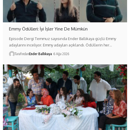
Emmy Ödülleri: İyi İşler Yine De Mümkün
Episode Dergi Temmuz sayısında Ender Ballıkaya güçlü Emmy
adaylarını inceliyor. Emmy adayları açıklandı. Ödüllerin her…
Tarafından
Ender Ballıkaya
6 Ağu 2026