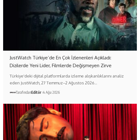
JustWatch Türkiye’de En Çok İzlenenleri Açıkladı:
Dizilerde Yeni Lider, Filmlerde Değişmeyen Zirve
Türkiye'deki dijital platformlarda izleme alışkanlıklarını analiz
eden JustWatch, 27 Temmuz–2 Ağustos 2026…
Tarafından
Editör
4 Ağu 2026