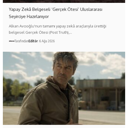
Yapay Zekâ Belgeseli ‘Gerçek Ötesi’ Uluslararası
Seyirciye Hazırlanıyor
Alkan Avcıoğlu'nun tamamı yapay zekâ araçlarıyla ürettiği
belgesel Gerçek Ötesi (Post Truth),…
Tarafından
Editör
6 Ağu 2026