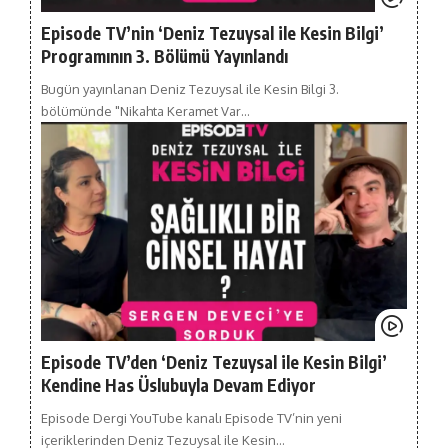
Episode TV’nin ‘Deniz Tezuysal ile Kesin Bilgi’
Programının 3. Bölümü Yayınlandı
Bugün yayınlanan Deniz Tezuysal ile Kesin Bilgi 3.
bölümünde "Nikahta Keramet Var…
Episode TV’den ‘Deniz Tezuysal ile Kesin Bilgi’
Kendine Has Üslubuyla Devam Ediyor
Episode Dergi YouTube kanalı Episode TV’nin yeni
içeriklerinden Deniz Tezuysal ile Kesin…