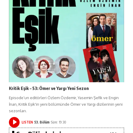
Kritik Eşik – 53: Ömer ve Yargı Yeni Sezon
Episode’un editörleri Özlem Özdemir, Yasemin Şefik ve Engin
İnan, Kritik Eşik'in yeni bölümünde Ömer ve Yargı dizilerinin yeni
sezonları.
LISTEN
53. Bölüm
Süre: 19:30