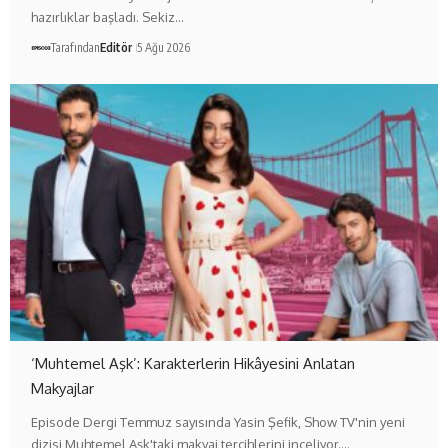
hazırlıklar başladı. Sekiz…
Tarafından
Editör
5 Ağu 2026
‘Muhtemel Aşk’: Karakterlerin Hikâyesini Anlatan
Makyajlar
Episode Dergi Temmuz sayısında Yasin Şefik, Show TV'nin yeni
dizisi Muhtemel Aşk'taki makyaj tercihlerini inceliyor.…