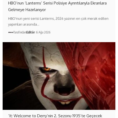
HBO’nun ‘Lanterns’ Serisi Polisiye Ayrıntılarıyla Ekranlara
Gelmeye Hazırlanıyor
HBO'nun yeni serisi Lanterns, 2026 yazının en çok merak edilen
yapımları arasında…
Tarafından
Editör
6 Ağu 2026
‘It: Welcome to Derry’nin 2. Sezonu 1935’te Geçecek