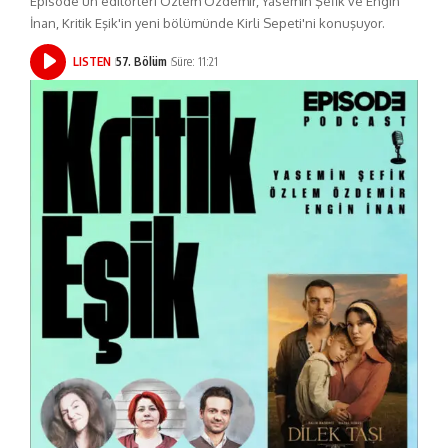
Episode’un editörleri Özlem Özdemir, Yasemin Şefik ve Engin
İnan, Kritik Eşik'in yeni bölümünde Kirli Sepeti'ni konuşuyor.
LISTEN
57. Bölüm
Süre: 11:21