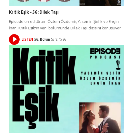
Kritik Eşik – 56: Dilek Taşı
Episode’un editörleri Özlem Özdemir, Yasemin Şefik ve Engin
İnan, Kritik Eşik'in yeni bölümünde Dilek Taşı dizisini konuşuyor.
LISTEN
56. Bölüm
Süre: 15:36