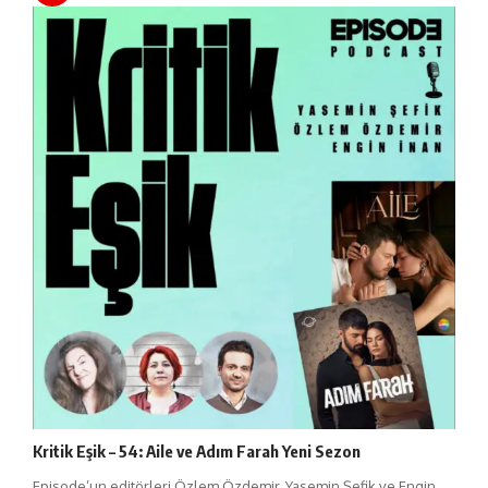
Kritik Eşik – 54: Aile ve Adım Farah Yeni Sezon
Episode’un editörleri Özlem Özdemir, Yasemin Şefik ve Engin