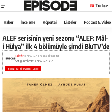
Türkçe
Haber
İnceleme
Röportaj
Listeler
Podcast & Video
ALEF serisinin yeni sezonu “ALEF: Mâl-
i Hülya” ilk 4 bölümüyle şimdi BluTV’de
Editör
7 Nis 2022
1 dakikalık okuma
Son güncelleme: 7 Nis 2022 15:12
YERLI DIZI HABERLERI