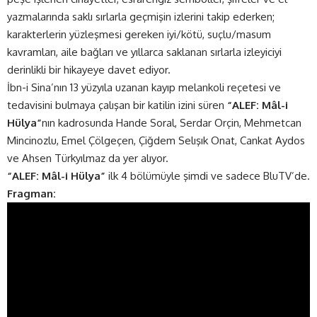
yazmalarında saklı sırlarla geçmişin izlerini takip ederken;
karakterlerin yüzleşmesi gereken iyi/kötü, suçlu/masum
kavramları, aile bağları ve yıllarca saklanan sırlarla izleyiciyi
derinlikli bir hikayeye davet ediyor.
İbn-i Sina’nın 13 yüzyıla uzanan kayıp melankoli reçetesi ve
tedavisini bulmaya çalışan bir katilin izini süren
“ALEF: Mâl-i
Hülya”
nın kadrosunda Hande Soral, Serdar Orçin, Mehmetcan
Mincinozlu, Emel Çölgeçen, Çiğdem Selışık Onat, Cankat Aydos
ve Ahsen Türkyılmaz da yer alıyor.
“ALEF: Mâl-i Hülya”
ilk 4 bölümüyle şimdi ve sadece BluTV’de.
Fragman: