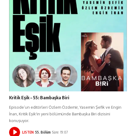
Kritik Eşik – 55: Bambaşka Biri
Episode’un editörleri Özlem Özdemir, Yasemin Şefik ve Engin
İnan, Kritik Eşik'in yeni bölümünde Bambaşka Biri dizisini
konuşuyor.
LISTEN
55. Bölüm
Süre: 19:07