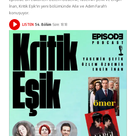
İnan, Kritik Eşik'in yeni bölümünde Aile ve Adım Farah'ı
konuşuyor.
LISTEN
54. Bölüm
Süre: 18:18