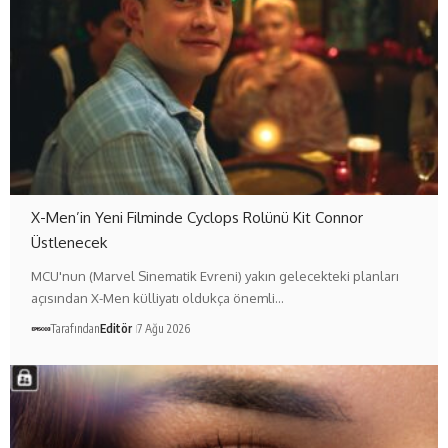
X-Men’in Yeni Filminde Cyclops Rolünü Kit Connor
Üstlenecek
MCU'nun (Marvel Sinematik Evreni) yakın gelecekteki planları
açısından X-Men külliyatı oldukça önemli…
Tarafından
Editör
7 Ağu 2026