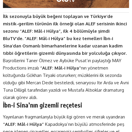
İlk sezonuyla büyük beğeni toplayan ve Türkiye’de
mistik-gerilim türünün ilk örneği olan ALEF serisinin ikinci
sezonu “ALEF: Mâl-i Hülya”, ilk 4 bölümüyle şimdi
BluTV’de. “ALEF: Mâl-i Hülya” bu kez temelleri İbn-i
Sina’dan Osmanlı bimarhanelerine kadar uzanan kadim
tıbbi öğretilerin gizemli dünyasında bir yolculuğa çıkıyor.
Başrollerini Taner Ölmez ve Aybüke Pusat’ın paylaştığı MAY
Productions imzalı
“ALEF: Mâl-i Hülya”
nın yönetmen
koltuğunda Gökhan Tiryaki otururken; müziklerini ilk sezonda
olduğu gibi Mercan Dede besteledi, senaryosu Itır Arda ve Avni
Tuna Dilligil tarafından yazıldı ve Mustafa Altıoklar dramaturg
olarak görev aldı.
İbn-i Sina’nın gizemli reçetesi
Yayınlanan fragmanlarıyla büyük ilgi gören ve merak uyandıran
“ALEF: Mâl-i Hülya”
Kapadokya’nın büyülü atmosferinde peş
peşe işlenen cinayetler, esrarengiz semboller, şifreler ve el