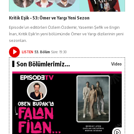
Kritik Eşik – 53: Ömer ve Yargı Yeni Sezon
Episode’un editörleri Özlem Özdemir, Yasemin Şefik ve Engin
İnan, Kritik Eşik'in yeni bölümünde Ömer ve Yargı dizilerinin yeni
sezonları.
LISTEN
53. Bölüm
Süre: 19:30
Son Bölümlerimiz...
Video