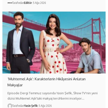
Tarafından
Editör
5 Ağu 2026
‘Muhtemel Aşk’: Karakterlerin Hikâyesini Anlatan
Makyajlar
Episode Dergi Temmuz sayısında Yasin Şefik, Show TV'nin yeni
dizisi Muhtemel Aşk'taki makyaj tercihlerini inceliyor.…
Tarafından
Yasin Şefik
5 Ağu 2026