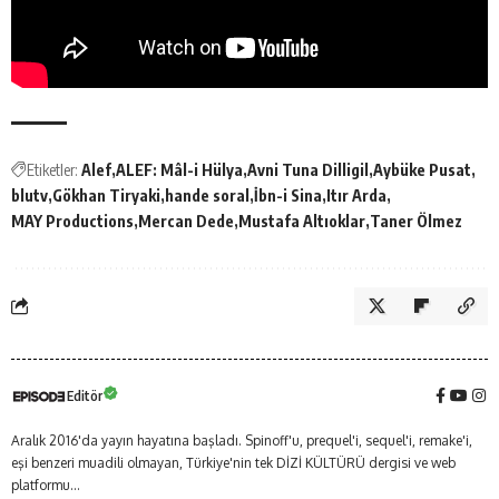
Etiketler:
Alef
ALEF: Mâl-i Hülya
Avni Tuna Dilligil
Aybüke Pusat
blutv
Gökhan Tiryaki
hande soral
İbn-i Sina
Itır Arda
MAY Productions
Mercan Dede
Mustafa Altıoklar
Taner Ölmez
Editör
Aralık 2016'da yayın hayatına başladı. Spinoff'u, prequel'i, sequel'i, remake'i,
eşi benzeri muadili olmayan, Türkiye'nin tek DİZİ KÜLTÜRÜ dergisi ve web
platformu...