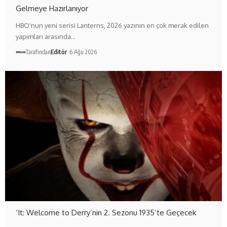
Gelmeye Hazırlanıyor
HBO'nun yeni serisi Lanterns, 2026 yazının en çok merak edilen
yapımları arasında…
Tarafından
Editör
6 Ağu 2026
‘It: Welcome to Derry’nin 2. Sezonu 1935’te Geçecek