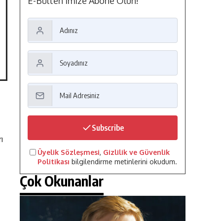
E-Bülten'imize Abone Olun!
Subscribe
ı
Üyelik Sözleşmesi
,
Gizlilik ve Güvenlik
Politikası
bilgilendirme metinlerini okudum.
Çok Okunanlar