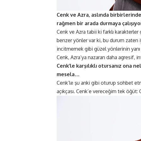
Cenk ve Azra, aslında birbirlerind
rağmen bir arada durmaya çalışıyor
Cenk ve Azra tabii ki farklı karakterl
benzer yönler var ki, bu durum zaten iy
incitmemek gibi güzel yönlerinin yanı s
Cenk, Azra’ya nazaran daha agresif, int
Cenk’le karşılıklı otursanız ona n
mesela…
Cenk’le şu anki gibi oturup sohbet et
açıkçası. Cenk’e vereceğim tek öğüt: