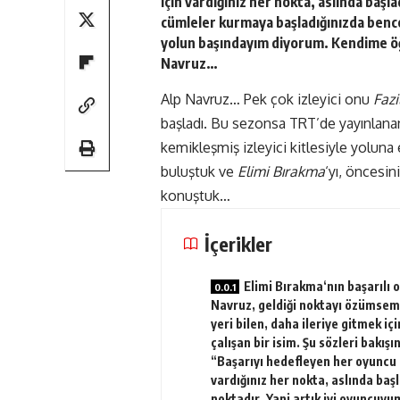
için vardığınız her nokta, aslında başl
cümleler kurmaya başladığınızda bence
yolun başındayım diyorum. Kendime öğ
Navruz…
Alp Navruz… Pek çok izleyici onu
Fazi
başladı. Bu sezonsa TRT’de yayınlan
kemikleşmiş izleyici kitlesiyle yoluna
buluştuk ve
Elimi Bırakma
‘yı, öncesin
konuştuk…
İçerikler
Elimi Bırakma‘nın başarılı 
Navruz, geldiği noktayı özümsem
yeri bilen, daha ileriye gitmek içi
çalışan bir isim. Şu sözleri bakışın
“Başarıyı hedefleyen her oyuncu 
vardığınız her nokta, aslında başl
noktadır. Yani artık iyi oyuncuyu