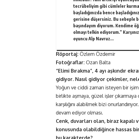
tecrübeliyim gibi cümleler kurm
başladığınızda bence başladığını
gerisine düşersiniz. Bu sebeple 
başındayım diyorum. Kendime ö
olmayı telkin ediyorum.” Karşını
oyuncu Alp Navruz…
Röportaj:
Özlem Özdemir
Fotoğraflar:
Ozan Balta
“Elimi Bırakma”, 4 ayı aşkındır ekra
gidiyor. Nasıl gidiyor çekimler, nel
Yoğun ve ciddi zaman isteyen bir işimi
birlikte aşmaya, güzel işler çıkarmaya
karşılığını alabilmek bizi onurlandırıyo
devam ediyor olması.
Cenk, duvarları olan, biraz kapalı 
konusunda olabildiğince hassas bir k
bu karakterde?