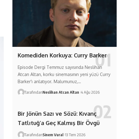
Komediden Korkuya: Curry Barker
Episode Dergi Temmuz sayısında Neslihan
Atcan Altan, korku sinemasının yeni yüzü Curry
Barker'ı anlatıyor. Malumunuz,…
Tarafından
Neslihan Atcan Altan
4 Ağu 2026
Bir Jönün Sazı ve Sözü: Kıvanç
Tatlıtuğ’a Geç Kalmış Bir Övgü
Tarafından
Sinem Vural
13 Tem 2026