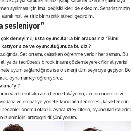
ncu koçuyla karakter analizi yapıp karakter üzerine çalışmaya
n ayrılması için imaj değişiklikleri de ekledim. Senaristimizin
larak hızlı ve titiz bir hazırlık süreci geçirdim.
a sesleniyor”
çok deneyimli, usta oyuncularla bir aradasınız “Elimi
r katıyor size ve oyunculuğunuza bu dizi?
ldığında. Set ortamı, çalışırken öğrenme yeridir her zaman. Bu
li ya da tecrübesiz birçok insanı gözlemleyerek fikir alışverişi
nele uyum sağlandığında ise o sinerji tüm seyirciye geçiyor. Bu
ayarak, oynamamayı öğreniyoruz.
rakma”yı?
yorumu vardır mutlaka ama bence hikâyenin, ailenin önemini ve
, vicdana ve empatiye yönelik konularla ilerlemesi, karakterlerin
 nedenler önemli olabilir. Ayrıca izleyicilerin, oyuncuları rollerin
n izlenirliğini artırdığını düşünüyorum.