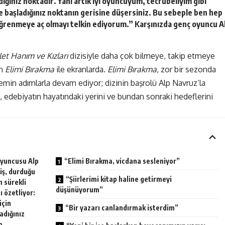
adığınız noktadır. Yani artık iyi oyuncuyum, tecrübeliyim gibi
 başladığınız noktanın gerisine düşersiniz. Bu sebeple ben hep
renmeye aç olmayı telkin ediyorum.” Karşınızda genç oyuncu A
let Hanım ve Kızları
dizisiyle daha çok bilmeye, takip etmeye
an
Elimi Bırakma
ile ekranlarda.
Elimi Bırakma
, zor bir sezonda
 emin adımlarla devam ediyor; dizinin başrolü Alp Navruz’la
i, edebiyatın hayatındaki yerini ve bundan sonraki hedeflerini
oyuncusu Alp
“Elimi Bırakma, vicdana sesleniyor”
iş, durduğu
“Şiirlerimi kitap haline getirmeyi
n sürekli
düşünüyorum”
ı özetliyor:
için
“Bir yazarı canlandırmak isterdim”
adığınız
m,