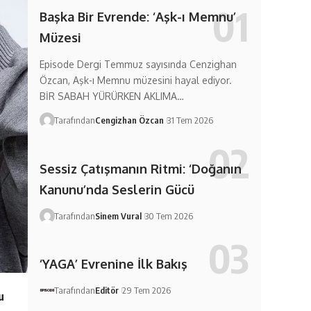
Başka Bir Evrende: ‘Aşk-ı Memnu’
Müzesi
Episode Dergi Temmuz sayısında Cenzighan
Özcan, Aşk-ı Memnu müzesini hayal ediyor.
BİR SABAH YÜRÜRKEN AKLIMA…
Tarafından
Cengizhan Özcan
31 Tem 2026
Sessiz Çatışmanın Ritmi: ‘Doğanın
Kanunu’nda Seslerin Gücü
Tarafından
Sinem Vural
30 Tem 2026
‘YAGA’ Evrenine İlk Bakış
Tarafından
Editör
29 Tem 2026
u