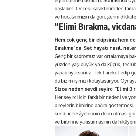
eğitimlerine başladım. Sonrasında oyu
başladım. Önceki karakterimden tamame
ve hocalarımızın da görüşlerini dikkate a
“Elimi Bırakma, vicdan
Hem çok genç bir ekipsiniz hem de 
Bırakma”da. Set hayatı nasıl, nele
Genç bir kadromuz var ortalamaya bakı
yüzden yaşı büyük ya da küçük, tecrübe
yapabiliyorsunuz. Tek hareket edip ge
da bizim işimizi kolaylaştırıyor. Oyn
Sizce neden sevdi seyirci “Elimi Bı
Her seyirci için farklı bir nedeni ve 
bireylerin birbirine bağını göstermesi
kendi iç hikâyelerinin derin olması gibi
ve birbirine yakıştırmasının da hikâyeni