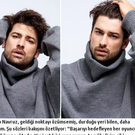
lp Navruz, geldiği noktayı özümsemiş, durduğu yeri bilen, daha
isim. Şu sözleri bakışını özetliyor: “Başarıyı hedefleyen her oyunc