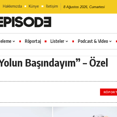
Hakkımızda
Künye
İletişim
8 Ağustos 2026, Cumartesi
celeme
Röportaj
Listeler
Podcast & Video
Yolun Başındayım” – Özel
RÖPORT