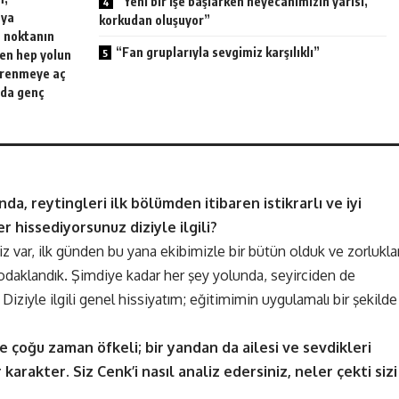
“Yeni bir işe başlarken heyecanımızın yarısı,
aya
korkudan oluşuyor”
z noktanın
“Fan gruplarıyla sevgimiz karşılıklı”
ben hep yolun
ğrenmeye aç
zda genç
nda, reytingleri ilk bölümden itibaren istikrarlı ve iyi
er hissediyorsunuz diziyle ilgili?
z var, ilk günden bu yana ekibimizle bir bütün olduk ve zorluklar
 odaklandık. Şimdiye kadar her şey yolunda, seyirciden de
r. Diziyle ilgili genel hissiyatım; eğitimimin uygulamalı bir şekilde
ve çoğu zaman öfkeli; bir yandan da ailesi ve sevdikleri
arakter. Siz Cenk’i nasıl analiz edersiniz, neler çekti sizi