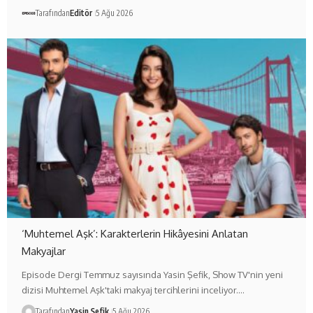
Tarafından
Editör
5 Ağu 2026
‘Muhtemel Aşk’: Karakterlerin Hikâyesini Anlatan
Makyajlar
Episode Dergi Temmuz sayısında Yasin Şefik, Show TV'nin yeni
dizisi Muhtemel Aşk'taki makyaj tercihlerini inceliyor.…
Tarafından
Yasin Şefik
5 Ağu 2026