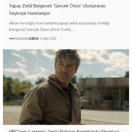
Yapay Zekâ Belgeseli ‘Gerçek Ötesi’ Uluslararası
Seyirciye Hazırlanıyor
Alkan Avcıoğlu'nun tamamı yapay zekâ araçlarıyla ürettiği
belgesel Gerçek Ötesi (Post Truth),…
Tarafından
Editör
6 Ağu 2026
HBO’nun ‘Lanterns’ Serisi Polisiye Ayrıntılarıyla Ekranlara