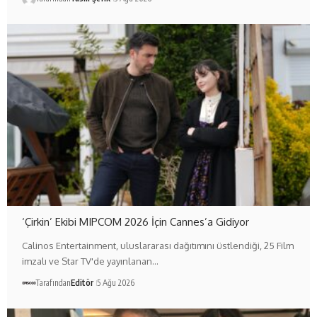
‘Çirkin’ Ekibi MIPCOM 2026 İçin Cannes’a Gidiyor
Calinos Entertainment, uluslararası dağıtımını üstlendiği, 25 Film
imzalı ve Star TV'de yayınlanan…
Tarafından
Editör
5 Ağu 2026