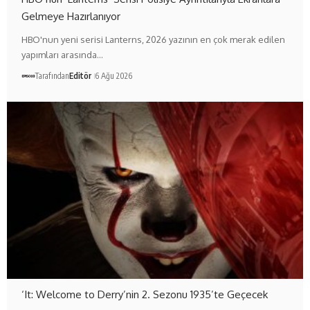
Gelmeye Hazırlanıyor
HBO'nun yeni serisi Lanterns, 2026 yazının en çok merak edilen
yapımları arasında…
Tarafından
Editör
6 Ağu 2026
‘It: Welcome to Derry’nin 2. Sezonu 1935’te Geçecek