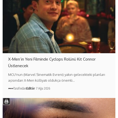
X-Men’in Yeni Filminde Cyclops Rolünü Kit Connor
Üstlenecek
MCU'nun (Marvel Sinematik Evreni) yakın gelecekteki planları
açısından X-Men külliyatı oldukça önemli…
Tarafından
Editör
7 Ağu 2026