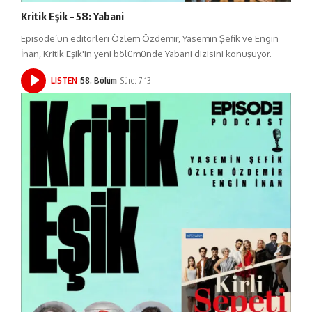
Kritik Eşik – 58: Yabani
Episode’un editörleri Özlem Özdemir, Yasemin Şefik ve Engin
İnan, Kritik Eşik'in yeni bölümünde Yabani dizisini konuşuyor.
LISTEN
58. Bölüm
Süre: 7:13