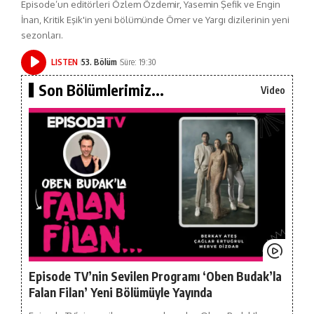
Episode’un editörleri Özlem Özdemir, Yasemin Şefik ve Engin
İnan, Kritik Eşik'in yeni bölümünde Ömer ve Yargı dizilerinin yeni
sezonları.
LISTEN
53. Bölüm
Süre: 19:30
Son Bölümlerimiz...
Video
Episode TV’nin Sevilen Programı ‘Oben Budak’la
Falan Filan’ Yeni Bölümüyle Yayında