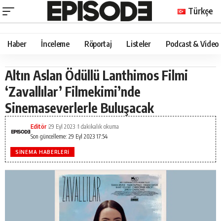
Türkçe
Haber
İnceleme
Röportaj
Listeler
Podcast & Video
Altın Aslan Ödüllü Lanthimos Filmi
‘Zavallılar’ Filmekimi’nde
Sinemaseverlerle Buluşacak
Editör
29 Eyl 2023
1 dakikalık okuma
Son güncelleme: 29 Eyl 2023 17:54
SINEMA HABERLERI