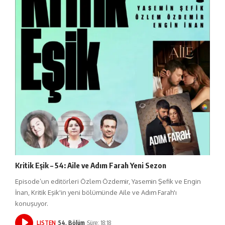
Kritik Eşik – 54: Aile ve Adım Farah Yeni Sezon
Episode’un editörleri Özlem Özdemir, Yasemin Şefik ve Engin
İnan, Kritik Eşik'in yeni bölümünde Aile ve Adım Farah'ı
konuşuyor.
LISTEN
54. Bölüm
Süre: 18:18