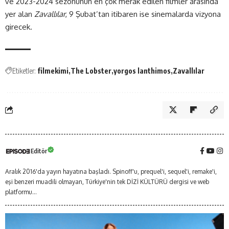
ve 2023-2024 sezonunun en çok merak edilen filmler arasında
yer alan
Zavallılar
, 9 Şubat’tan itibaren ise sinemalarda vizyona
girecek.
Etiketler:
filmekimi
The Lobster
yorgos lanthimos
Zavallılar
Editör
Aralık 2016'da yayın hayatına başladı. Spinoff'u, prequel'i, sequel'i, remake'i,
eşi benzeri muadili olmayan, Türkiye'nin tek DİZİ KÜLTÜRÜ dergisi ve web
platformu...