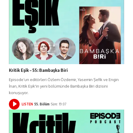
Kritik Eşik – 55: Bambaşka Biri
Episode’un editörleri Özlem Özdemir, Yasemin Şefik ve Engin
İnan, Kritik Eşik'in yeni bölümünde Bambaşka Biri dizisini
konuşuyor.
LISTEN
55. Bölüm
Süre: 19:07