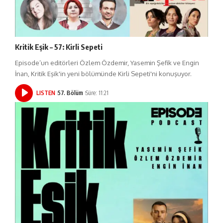
Kritik Eşik – 57: Kirli Sepeti
Episode’un editörleri Özlem Özdemir, Yasemin Şefik ve Engin
İnan, Kritik Eşik'in yeni bölümünde Kirli Sepeti'ni konuşuyor.
LISTEN
57. Bölüm
Süre: 11:21