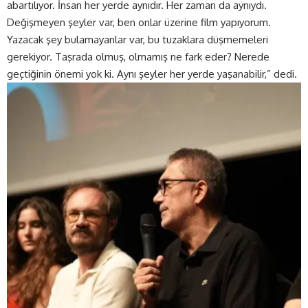
abartılıyor. İnsan her yerde aynıdır. Her zaman da aynıydı.
Değişmeyen şeyler var, ben onlar üzerine film yapıyorum.
Yazacak şey bulamayanlar var, bu tuzaklara düşmemeleri
gerekiyor. Taşrada olmuş, olmamış ne fark eder? Nerede
geçtiğinin önemi yok ki. Aynı şeyler her yerde yaşanabilir,” dedi.