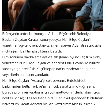
Prömiyerin ardından konuşan Adana Büyükşehir Belediye
Başkanı Zeydan Karalar, senaryosuyla, Nuri Bilge Ceylan’ın
yönetmenliğiyle, oyuncularıyla, sinemasever Adanalı seyircisiyle
muhteşem bir film izlediklerini belirtti.
Film sonunda dakikalarca ayakta alkışlanan oyuncular, film ekibi,
yönetmen Nuri Bilge Ceylan ve senarist Ebru Ceylan ile birlikte
sahneye gelerek Esin Küçüktepepınar’ın moderatörlüğünde
seyircilerin sorularını yanıtladı.
Nuri Bilge Ceylan; “Adana’yı çok severim. Entelektüel
birikiminden belli. Türkiye’nin en çok sanatçının çıktığı şehir.
Burada prömiyer yaptığım için çok mutluyum,” dedi. Filmin çıkış
noktası içinse; “Tesadüflerle oldu. Ben okul işlerinden kurtulmak
istiyordum.
Ahlat Ağacı
’nı birlikte yazdığımız Akın’ın, askerlik