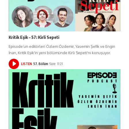
Kritik Eşik – 57: Kirli Sepeti
Episode’un editörleri Özlem Özdemir, Yasemin Şefik ve Engin
İnan, Kritik Eşik'in yeni bölümünde Kirli Sepeti'ni konuşuyor.
LISTEN
57. Bölüm
Süre: 11:21