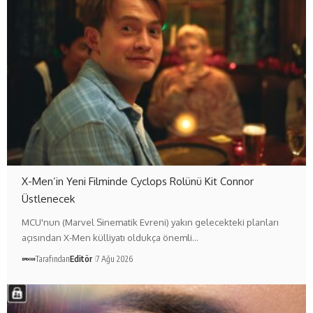
X-Men’in Yeni Filminde Cyclops Rolünü Kit Connor
Üstlenecek
MCU'nun (Marvel Sinematik Evreni) yakın gelecekteki planları
açısından X-Men külliyatı oldukça önemli…
Tarafından
Editör
7 Ağu 2026