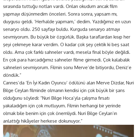
sırasında tuttuğu notları vardı. Onları okudum ancak film
yapmayı düşünmedim önceleri. Sonra sonra, yapsam mı,
duygusu geldi. ‘Herhalde yapmam,’ dedim. Yazdığımız en uzun
senaryo oldu. 250 sayfayı buldu. Kurguda senaryo atmayı
sevmiyorum. Bu büyük bir özgürlük. Başka taraflardan kısıp her
şeyi çekmeye karar verdim. O kadar çok şey çektik ki beş saat
oldu. Ama çok farklı sahneler vardı, mesela final böyle değildi.
En çok para harcadığımız sahneler filme girmedi. Çok kalabalık
sahneleri sevmiyorum. Filmin sonu Merve’de bitiyordu, Deniz’e
döndük.”
Cannes’da ‘En İyi Kadın Oyuncu’ ödülünü alan Merve Dizdar, Nuri
Bilge Ceylan filminde olmanın kendisi için çok büyük bir şans
olduğunu söyledi: “Nuri Bilge Hoca’yla çalışma fırsatı
yakaladığım için çok mutluyum. Filmin herhangi bir yerinde
olmak bile benim için çok önemliydi. Nuri Bilge Ceylan’ın
anlattığı hikâyeler herkese dokunuyor.”