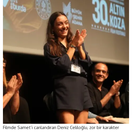
Filmde Samet’i canlandıran Deniz Celiloğlu, zor bir karakter