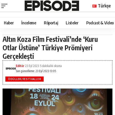
Türkçe
Haber
İnceleme
Röportaj
Listeler
Podcast & Video
Altın Koza Film Festivali’nde ‘Kuru
Otlar Üstüne’ Türkiye Prömiyeri
Gerçekleşti
Editör
23 Eyl 2023
5 dakikalık okuma
Son güncelleme: 23 Eyl 2023 13:05
ÖDÜLLER/FESTIVALLER