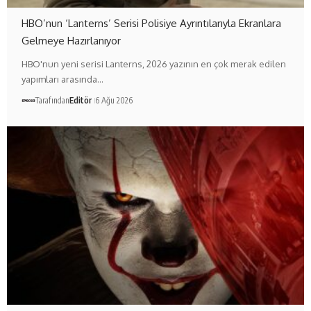
HBO’nun ‘Lanterns’ Serisi Polisiye Ayrıntılarıyla Ekranlara
Gelmeye Hazırlanıyor
HBO'nun yeni serisi Lanterns, 2026 yazının en çok merak edilen
yapımları arasında…
Tarafından
Editör
6 Ağu 2026