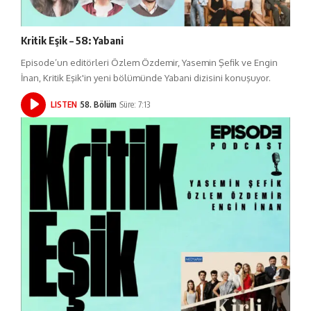
Kritik Eşik – 58: Yabani
Episode’un editörleri Özlem Özdemir, Yasemin Şefik ve Engin
İnan, Kritik Eşik'in yeni bölümünde Yabani dizisini konuşuyor.
LISTEN
58. Bölüm
Süre: 7:13