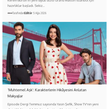
Kerem Bürsin'in yeni dijital dizisi Grand Maison İstanbul için
hazırlıklar başladı. Sekiz…
Tarafından
Editör
5 Ağu 2026
‘Muhtemel Aşk’: Karakterlerin Hikâyesini Anlatan
Makyajlar
Episode Dergi Temmuz sayısında Yasin Şefik, Show TV'nin yeni