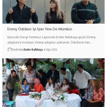
Emmy Ödülleri: İyi İşler Yine De Mümkün
Episode Dergi Temmuz sayısında Ender Ballıkaya güçlü Emmy
adaylarını inceliyor. Emmy adayları açıklandı. Ödüllerin her…
Tarafından
Ender Ballıkaya
6 Ağu 2026