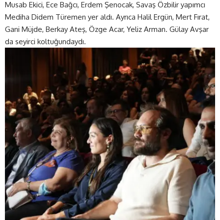
Musab Ekici, Ece Bağcı, Erdem Şenocak, Savaş Özbilir yapımcı
Mediha Didem Türemen yer aldı. Ayrıca Halil Ergün, Mert Fırat,
Gani Müjde, Berkay Ateş, Özge Acar, Yeliz Arman. Gülay Avşar
da seyirci koltuğundaydı.