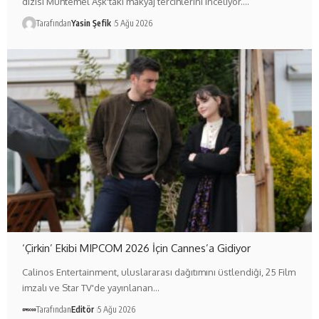
dizisi Muhtemel Aşk'taki makyaj tercihlerini inceliyor.…
Tarafından
Yasin Şefik
5 Ağu 2026
‘Çirkin’ Ekibi MIPCOM 2026 İçin Cannes’a Gidiyor
Calinos Entertainment, uluslararası dağıtımını üstlendiği, 25 Film
imzalı ve Star TV'de yayınlanan…
Tarafından
Editör
5 Ağu 2026