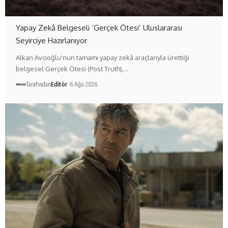
Yapay Zekâ Belgeseli ‘Gerçek Ötesi’ Uluslararası
Seyirciye Hazırlanıyor
Alkan Avcıoğlu'nun tamamı yapay zekâ araçlarıyla ürettiği
belgesel Gerçek Ötesi (Post Truth),…
Tarafından
Editör
6 Ağu 2026