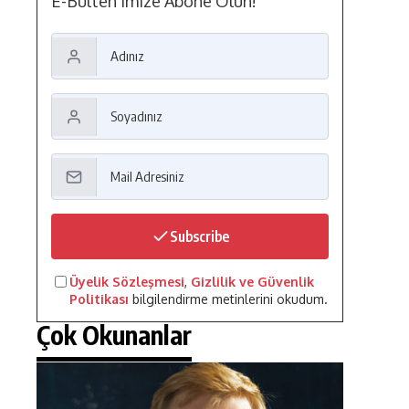
E-Bülten'imize Abone Olun!
Subscribe
Üyelik Sözleşmesi
,
Gizlilik ve Güvenlik
Politikası
bilgilendirme metinlerini okudum.
Çok Okunanlar