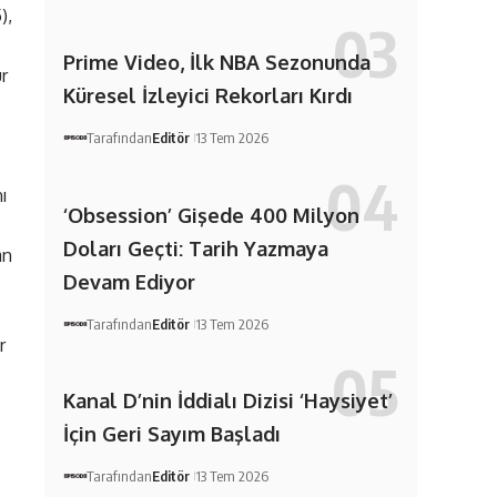
),
Prime Video, İlk NBA Sezonunda
ur
Küresel İzleyici Rekorları Kırdı
Tarafından
Editör
13 Tem 2026
ı
‘Obsession’ Gişede 400 Milyon
Doları Geçti: Tarih Yazmaya
an
Devam Ediyor
Tarafından
Editör
13 Tem 2026
r
Kanal D’nin İddialı Dizisi ‘Haysiyet’
İçin Geri Sayım Başladı
Tarafından
Editör
13 Tem 2026