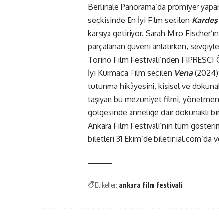
Berlinale Panorama’da prömiyer yapan
seçkisinde En İyi Film seçilen
Kardeş 
karşıya getiriyor. Sarah Miro Fischer’ı
parçalanan güveni anlatırken, sevgiyle 
Torino Film Festivali’nden FIPRESCI Ö
İyi Kurmaca Film seçilen
Vena
(2024) 
tutunma hikâyesini, kişisel ve dokunaklı
taşıyan bu mezuniyet filmi, yönetmeni
gölgesinde anneliğe dair dokunaklı bir
Ankara Film Festivali
’nin tüm gösteri
biletleri 31 Ekim’de
biletinial.com
’da v
Etiketler:
ankara film festivali