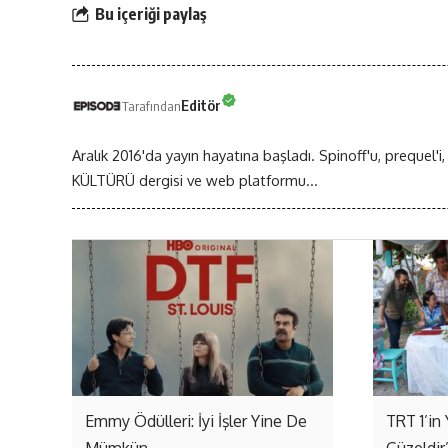
Bu içeriği paylaş
Editör
Tarafından
Aralık 2016'da yayın hayatına başladı. Spinoff'u, prequel'i,
KÜLTÜRÜ dergisi ve web platformu...
Emmy Ödülleri: İyi İşler Yine De
TRT 1’in 