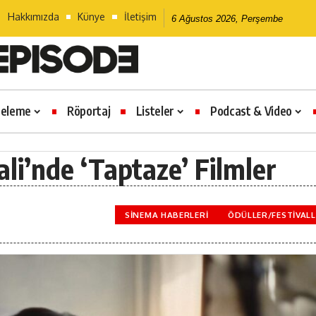
Hakkımızda
Künye
İletişim
6 Ağustos 2026, Perşembe
celeme
Röportaj
Listeler
Podcast & Video
li’nde ‘Taptaze’ Filmler
SINEMA HABERLERI
ÖDÜLLER/FESTIVAL