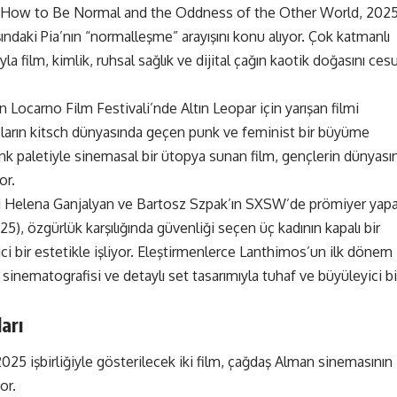
(How to Be Normal and the Oddness of the Other World, 2025
şındaki Pia’nın “normalleşme” arayışını konu alıyor. Çok katmanlı
yla film, kimlik, ruhsal sağlık ve dijital çağın kaotik doğasını ces
 Locarno Film Festivali’nde Altın Leopar için yarışan filmi
ların kitsch dünyasında geçen punk ve feminist bir büyüme
nk paletiyle sinemasal bir ütopya sunan film, gençlerin dünyasın
or.
i Helena Ganjalyan ve Bartosz Szpak’ın SXSW’de prömiyer yap
), özgürlük karşılığında güvenliği seçen üç kadının kapalı bir
ci bir estetikle işliyor. Eleştirmenlerce Lanthimos’un ilk dönem
ıcı sinematografisi ve detaylı set tasarımıyla tuhaf ve büyüleyici bi
arı
25 işbirliğiyle gösterilecek iki film, çağdaş Alman sinemasının
or.