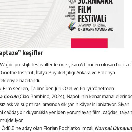
aptaze” keşifler
 gibi prestijli festivallerde öne çıkan 6 filmden oluşan bu özel
 Goethe Institut, İtalya Büyükelçiliği Ankara ve Polonya
kleriyle hazırlandı.
 Film seçilen, Tallinn’den Jüri Özel ve En İyi Yönetmen
a Çocuk
(Ciao Bambino, 2024), Napoli’nin kenar mahallelerind
ız aşk ve suç mirası arasında sıkışan hikâyesini anlatıyor. Siyah
ni çağdaş bir duyarlılıkla yeniden yorumlayan film, çağdaş İtalya
 müjdeliyor.
ilm Ödülü’ne aday olan Florian Pochlatko imzalı
Normal Olmanın