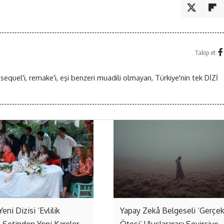
Takip et:
 sequel'i, remake'i, eşi benzeri muadili olmayan, Türkiye'nin tek DİZİ
Yeni Dizisi ‘Evlilik
Yapay Zekâ Belgeseli ‘Gerçe