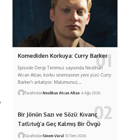
Komediden Korkuya: Curry Barker
Episode Dergi Temmuz sayısında Neslihan
Atcan Altan, korku sinemasının yeni yüzü Curry
Barker'ı anlatıyor. Malumunuz,…
Tarafından
Neslihan Atcan Altan
4 Ağu 2026
e
Bir Jönün Sazı ve Sözü: Kıvanç
n
Tatlıtuğ’a Geç Kalmış Bir Övgü
Tarafından
Sinem Vural
13 Tem 2026