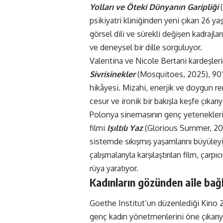
Yolları ve Öteki Dünyanın Garipliği
psikiyatri kliniğinden yeni çıkan 26 ya
görsel dili ve sürekli değişen kadrajları
ve deneysel bir dille sorguluyor.
Valentina ve Nicole Bertani kardeşlerin
Sivrisinekler
(Mosquitoes, 2025), 90’
hikâyesi. Mizahi, enerjik ve doygun re
cesur ve ironik bir bakışla keşfe çıkarıy
Polonya sinemasının genç yetenekler
filmi
Işıltılı Yaz
(Glorious Summer, 2025
sistemde sıkışmış yaşamlarını büyüleyi
çalışmalarıyla karşılaştırılan film, çarp
rüya yaratıyor.
Kadınların gözünden aile bağl
Goethe Institut’un düzenlediği Kino 20
genç kadın yönetmenlerini öne çıkarıy