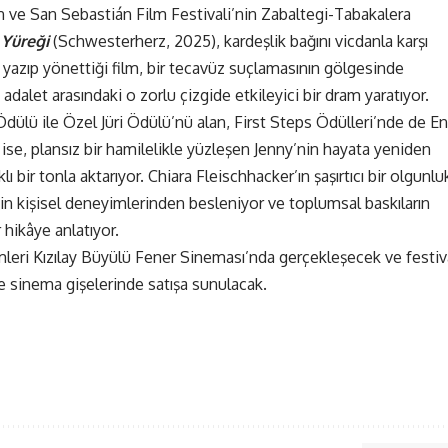
 ve San Sebastián Film Festivali’nin Zabaltegi-Tabakalera
Yüreği
(Schwesterherz, 2025), kardeşlik bağını vicdanla karşı
n yazıp yönettiği film, bir tecavüz suçlamasının gölgesinde
adalet arasındaki o zorlu çizgide etkileyici bir dram yaratıyor.
dülü ile Özel Jüri Ödülü’nü alan, First Steps Ödülleri’nde de En
ise, plansız bir hamilelikle yüzleşen Jenny’nin hayata yeniden
 bir tonla aktarıyor. Chiara Fleischhacker’ın şaşırtıcı bir olgunlu
n kişisel deneyimlerinden besleniyor ve toplumsal baskıların
 hikâye anlatıyor.
mleri Kızılay Büyülü Fener Sineması’nda gerçekleşecek ve festiv
e sinema gişelerinde satışa sunulacak.