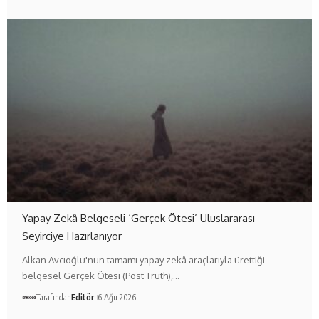
Yapay Zekâ Belgeseli ‘Gerçek Ötesi’ Uluslararası
Seyirciye Hazırlanıyor
Alkan Avcıoğlu'nun tamamı yapay zekâ araçlarıyla ürettiği
belgesel Gerçek Ötesi (Post Truth),…
Tarafından
Editör
6 Ağu 2026