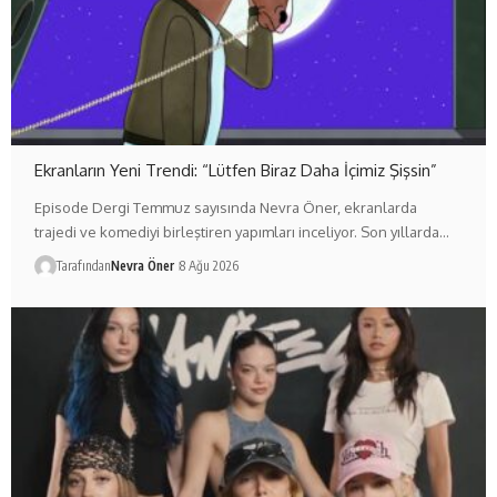
Ekranların Yeni Trendi: “Lütfen Biraz Daha İçimiz Şişsin”
Episode Dergi Temmuz sayısında Nevra Öner, ekranlarda
trajedi ve komediyi birleştiren yapımları inceliyor. Son yıllarda…
Tarafından
Nevra Öner
8 Ağu 2026