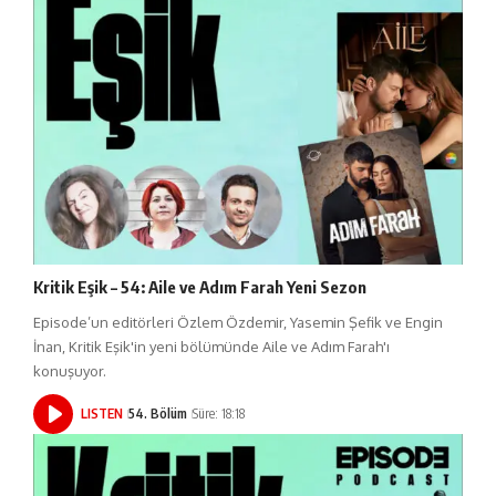
Kritik Eşik – 54: Aile ve Adım Farah Yeni Sezon
Episode’un editörleri Özlem Özdemir, Yasemin Şefik ve Engin
İnan, Kritik Eşik'in yeni bölümünde Aile ve Adım Farah'ı
konuşuyor.
LISTEN
54. Bölüm
Süre: 18:18