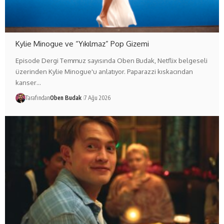
Kylie Minogue ve “Yıkılmaz” Pop Gizemi
Episode Dergi Temmuz sayısında Oben Budak, Netflix belgeseli
üzerinden Kylie Minogue'u anlatıyor. Paparazzi kıskacından
kanser…
Tarafından
Oben Budak
7 Ağu 2026