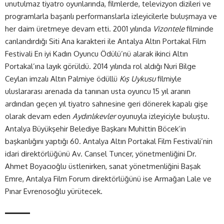
unutulmaz tiyatro oyunlarında, filmlerde, televizyon dizileri ve
programlarla başarılı performanslarla izleyicilerle buluşmaya ve
her daim üretmeye devam etti. 2001 yılında
Vizontele
filminde
canlandırdığı Siti Ana karakteri ile Antalya Altın Portakal Film
Festivali En iyi Kadın Oyuncu Ödülü’nü alarak ikinci Altın
Portakal’ına layık görüldü. 2014 yılında rol aldığı Nuri Bilge
Ceylan imzalı Altın Palmiye ödüllü
Kış Uykusu
filmiyle
uluslararası arenada da tanınan usta oyuncu 15 yıl aranın
ardından geçen yıl tiyatro sahnesine geri dönerek kapalı gişe
olarak devam eden
Aydınlıkevler
oyunuyla izleyiciyle buluştu.
Antalya Büyükşehir Belediye Başkanı
Muhittin Böcek’in
başkanlığını yaptığı 60. Antalya Altın Portakal Film Festivali’nin
idari direktörlüğünü Av. Cansel Tuncer, yönetmenliğini Dr.
Ahmet Boyacıoğlu üstlenirken, sanat yönetmenliğini Başak
Emre, Antalya Film Forum direktörlüğünü ise Armağan Lale ve
Pınar Evrenosoğlu yürütecek.