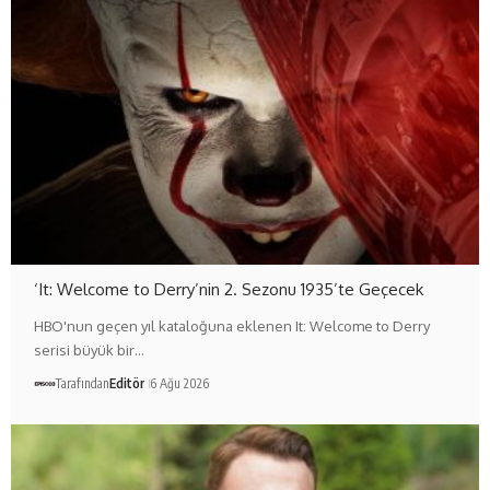
‘It: Welcome to Derry’nin 2. Sezonu 1935’te Geçecek
HBO'nun geçen yıl kataloğuna eklenen It: Welcome to Derry
serisi büyük bir…
Tarafından
Editör
6 Ağu 2026