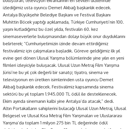
buluşturan, televizyon ekranlarının en sevilen dizilerinde
izlediğimiz usta oyuncu Demet Akbağ başkanlık edecek.
Antalya Büyükşehir Belediye Başkanı ve Festival Başkanı
Muhittin Böcek yaptığı açıklamada, Türkiye Cumhuriyeti’nin 100.
yaşını kutladığımız bu özel yılda, festivalin 60. kez
sinemaseverlerle buluşmasından dolayı büyük onur duyduklarını
belirterek; “Cumhuriyetimizin izinde devam ettirdiğimiz
festivalimiz için çalışmalara başladık. Göreve geldiğimiz ilk yıl
evine geri dönen Ulusal Yarışma bölümlerinde yine yılın en yeni
filmleri izleyiciyle buluşacak. Ulusal Uzun Metraj Film Yarışma
Jürisi’ne bu yıl çok değerli bir sanatçı; tiyatro, sinema ve
televizyonun en üretken isimlerinden usta oyuncu Demet
Akbağ başkanlık edecek. Festivalimiz kapsamında sinema
sektörü bu yıl toplam 1.945.000 TL ödül ile desteklenecek.
Ekim ayında sinemanın kalbi yine Antalya’da atacak,” dedi.
Altın Portakalların sahiplerini bulacağı Ulusal Uzun Metraj, Ulusal
Belgesel ve Ulusal Kısa Metraj Film Yarışmaları ve Uluslararası
Yarışma’da toplam 1 milyon 275 bin TL değerinde ödül