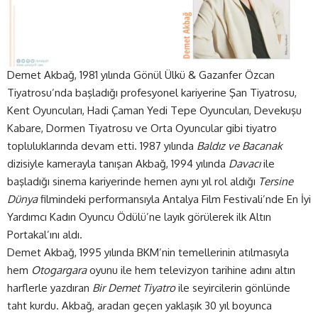
Demet Akbağ, 1981 yılında Gönül Ülkü & Gazanfer Özcan
Tiyatrosu’nda başladığı profesyonel kariyerine Şan Tiyatrosu,
Kent Oyuncuları, Hadi Çaman Yedi Tepe Oyuncuları, Devekuşu
Kabare, Dormen Tiyatrosu ve Orta Oyuncular gibi tiyatro
topluluklarında devam etti. 1987 yılında
Baldız ve Bacanak
dizisiyle kamerayla tanışan Akbağ, 1994 yılında
Davacı
ile
başladığı sinema kariyerinde hemen aynı yıl rol aldığı
Tersine
Dünya
filmindeki performansıyla Antalya Film Festivali’nde En İyi
Yardımcı Kadın Oyuncu Ödülü’ne layık görülerek ilk Altın
Portakal’ını aldı.
Demet Akbağ, 1995 yılında BKM’nin temellerinin atılmasıyla
hem
Otogargara
oyunu ile hem televizyon tarihine adını altın
harflerle yazdıran
Bir Demet Tiyatro
ile seyircilerin gönlünde
taht kurdu. Akbağ, aradan geçen yaklaşık 30 yıl boyunca