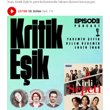
İnan, Kritik Eşik'in yeni bölümünde Yabani dizisini konuşuyor.
LISTEN
58. Bölüm
Süre: 7:13