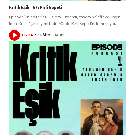
Kritik Eşik – 57: Kirli Sepeti
Episode’un editörleri Özlem Özdemir, Yasemin Şefik ve Engin
İnan, Kritik Eşik'in yeni bölümünde Kirli Sepeti'ni konuşuyor.
LISTEN
57. Bölüm
Süre: 11:21