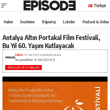
Türkçe
Haber
İnceleme
Röportaj
Listeler
Podcast & Video
Antalya Altın Portakal Film Festivali,
Bu Yıl 60. Yaşını Kutlayacak
Editör
10 Tem 2023
4 dakikalık okuma
Son güncelleme: 10 Tem 2023 16:15
ÖDÜLLER/FESTIVALLER