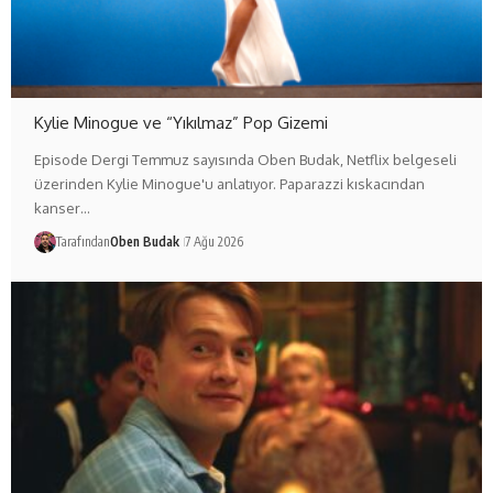
Kylie Minogue ve “Yıkılmaz” Pop Gizemi
Episode Dergi Temmuz sayısında Oben Budak, Netflix belgeseli
üzerinden Kylie Minogue'u anlatıyor. Paparazzi kıskacından
kanser…
Tarafından
Oben Budak
7 Ağu 2026