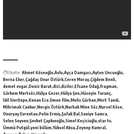
Etiketler:
Ahmet Köseoğlu
Avlu
Ayça Damgacı
Ayten Uncuoğlu
Berna Eker
Çağdaş Onur Öztürk
Ceren Moray
Çiğdem Benli
demet evgar
Deniz Barut
dizi
diziler
Efsane Odağ
fragman
Görkem Mertsöz
Hülya Gezer
Hülya Şen
Hüseyin Turunç
İdil Sivritepe
Kenan Ece
limon film
Melis Gürhan
Mert Tanık
Mihrimah Cankur
Nergis Öztürk
Nurhak Mine Söz
Nursel Köse
Onuryay Evrentan
Pelin Ermiş
Şafak Bal
Saniye Samra
Selen Seyven
Şevket Çapkınoğlu
Simel Keçicioğlu
star tv
Ümmü Putgül
yeni bölüm
Yüksel Aksu
Zeynep Kumral