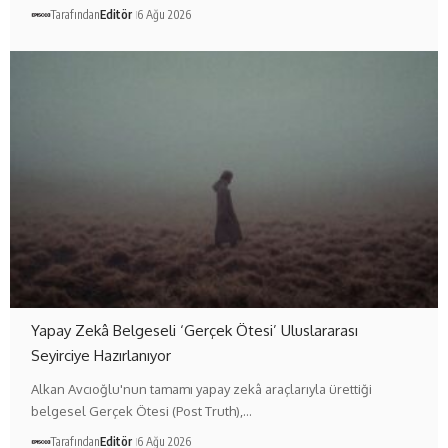
Tarafından
Editör
6 Ağu 2026
Yapay Zekâ Belgeseli ‘Gerçek Ötesi’ Uluslararası
Seyirciye Hazırlanıyor
Alkan Avcıoğlu'nun tamamı yapay zekâ araçlarıyla ürettiği
belgesel Gerçek Ötesi (Post Truth),…
Tarafından
Editör
6 Ağu 2026