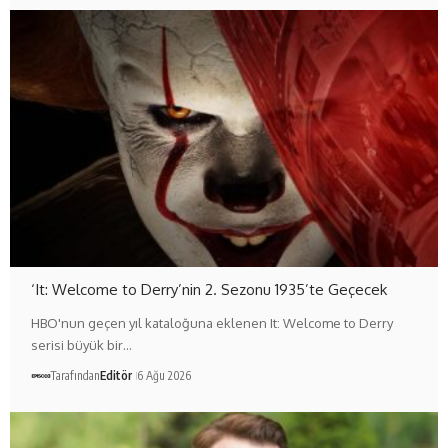
‘It: Welcome to Derry’nin 2. Sezonu 1935’te Geçecek
HBO'nun geçen yıl kataloğuna eklenen It: Welcome to Derry
serisi büyük bir…
Tarafından
Editör
6 Ağu 2026