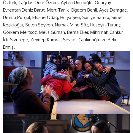
Öztürk, Çağdaş Onur Öztürk, Ayten Uncuoğlu, Onuryay
Evrentan,Deniz Barut, Mert Tanık, Çiğdem Benli, Ayça Damgacı,
Ümmü Putgül, Efsane Odağ, Hülya Şen, Saniye Samra, Simel
Keçicioğlu, Selen Seyven, Nurhak Mine Söz, Hüseyin Turunç,
Görkem Mertsöz, Melis Gürhan, Berna Eker, Mihrimah Cankur,
İdil Sivritepe, Zeynep Kumral, Şevket Çapkınoğlu ve Pelin
Ermiş.