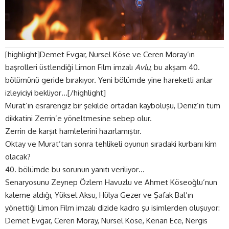
[highlight]Demet Evgar, Nursel Köse ve Ceren Moray’ın
başrolleri üstlendiği Limon Film imzalı
Avlu
, bu akşam 40.
bölümünü geride bırakıyor. Yeni bölümde yine hareketli anlar
izleyiciyi bekliyor…[/highlight]
Murat’ın esrarengiz bir şekilde ortadan kayboluşu, Deniz’in tüm
dikkatini Zerrin’e yöneltmesine sebep olur.
Zerrin de karşıt hamlelerini hazırlamıştır.
Oktay ve Murat’tan sonra tehlikeli oyunun sıradaki kurbanı kim
olacak?
40. bölümde bu sorunun yanıtı veriliyor…
Senaryosunu Zeynep Özlem Havuzlu ve Ahmet Köseoğlu’nun
kaleme aldığı, Yüksel Aksu, Hülya Gezer ve Şafak Bal’ın
yönettiği Limon Film imzalı dizide kadro şu isimlerden oluşuyor:
Demet Evgar, Ceren Moray, Nursel Köse, Kenan Ece, Nergis