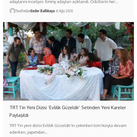
adaylarını inceliyor. Emmy adayları açıklandı. Ödüllerin her…
Tarafından
Ender Ballıkaya
6 Ağu 2026
TRT 1’in Yeni Dizisi ‘Evlilik Güzeldir’ Setinden Yeni Kareler
Paylaşıldı
TRT 1'in yeni dizisi Evlilik Güzeldir'in çekimleri tüm hızıyla devam
ederken, yapımdan…