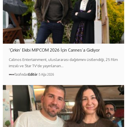
‘Çirkin’ Ekibi MIPCOM 2026 İçin Cannes’a Gidiyor
Calinos Entertainment, uluslararası dağıtımını üstlendiği, 25 Film
imzalı ve Star TV'de yayınlanan…
Tarafından
Editör
5 Ağu 2026