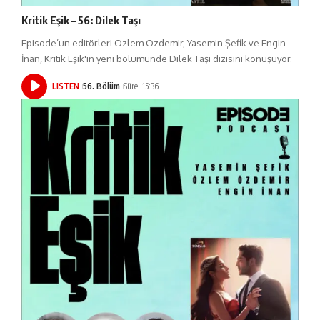
Kritik Eşik – 56: Dilek Taşı
Episode’un editörleri Özlem Özdemir, Yasemin Şefik ve Engin
İnan, Kritik Eşik'in yeni bölümünde Dilek Taşı dizisini konuşuyor.
LISTEN
56. Bölüm
Süre: 15:36