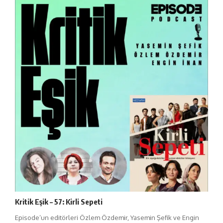
Kritik Eşik – 57: Kirli Sepeti
Episode’un editörleri Özlem Özdemir, Yasemin Şefik ve Engin