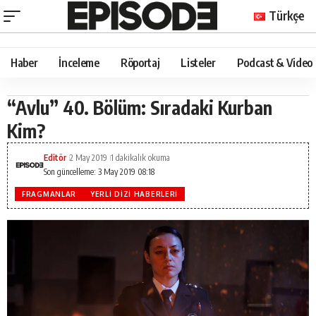
Türkçe
Haber
İnceleme
Röportaj
Listeler
Podcast & Video
“Avlu” 40. Bölüm: Sıradaki Kurban
Kim?
Editör
2 May 2019
1 dakikalık okuma
Son güncelleme: 3 May 2019 08:18
FRAGMANLAR
YERLI DIZI HABERLERI