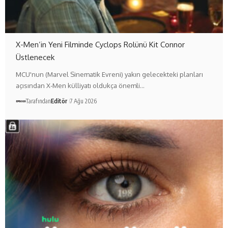
X-Men’in Yeni Filminde Cyclops Rolünü Kit Connor
Üstlenecek
MCU'nun (Marvel Sinematik Evreni) yakın gelecekteki planları
açısından X-Men külliyatı oldukça önemli…
Tarafından
Editör
7 Ağu 2026