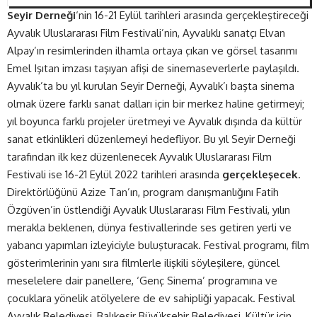
Seyir Derneği
‘nin 16-21 Eylül tarihleri arasında gerçekleştireceği
Ayvalık Uluslararası Film Festivali’nin, Ayvalıklı sanatçı Elvan
Alpay’ın resimlerinden ilhamla ortaya çıkan ve görsel tasarımı
Emel Işıtan imzası taşıyan afişi de sinemaseverlerle paylaşıldı.
Ayvalık’ta bu yıl kurulan Seyir Derneği, Ayvalık’ı başta sinema
olmak üzere farklı sanat dalları için bir merkez haline getirmeyi;
yıl boyunca farklı projeler üretmeyi ve Ayvalık dışında da kültür
sanat etkinlikleri düzenlemeyi hedefliyor. Bu yıl Seyir Derneği
tarafından ilk kez düzenlenecek Ayvalık Uluslararası Film
Festivali ise 16-21 Eylül 2022 tarihleri arasında
gerçekleşecek
.
Direktörlüğünü Azize Tan’ın, program danışmanlığını Fatih
Özgüven’in üstlendiği Ayvalık Uluslararası Film Festivali, yılın
merakla beklenen, dünya festivallerinde ses getiren yerli ve
yabancı yapımları izleyiciyle buluşturacak. Festival programı, film
gösterimlerinin yanı sıra filmlerle ilişkili söyleşilere, güncel
meselelere dair panellere, ‘Genç Sinema’ programına ve
çocuklara yönelik atölyelere de ev sahipliği yapacak. Festival
Ayvalık Belediyesi, Balıkesir Büyükşehir Belediyesi, Kültür için