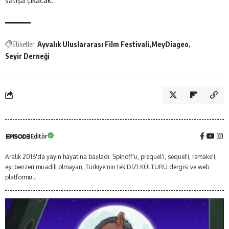
satışa çıkacak.
Etiketler:
Ayvalık Uluslararası Film Festivali
MeyDiageo
Seyir Derneği
Editör
Aralık 2016'da yayın hayatına başladı. Spinoff'u, prequel'i, sequel'i, remake'i,
eşi benzeri muadili olmayan, Türkiye'nin tek DİZİ KÜLTÜRÜ dergisi ve web
platformu...