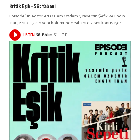
Kritik Eşik – 58: Yabani
Episode’un editörleri Özlem Özdemir, Yasemin Şefik ve Engin
İnan, Kritik Eşik'in yeni bölümünde Yabani dizisini konuşuyor.
LISTEN
58. Bölüm
Süre: 7:13