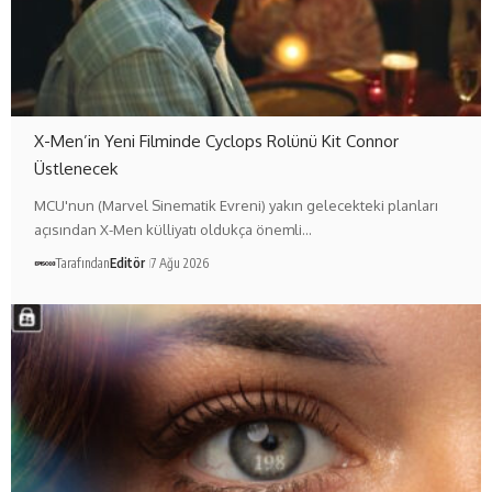
X-Men’in Yeni Filminde Cyclops Rolünü Kit Connor
Üstlenecek
MCU'nun (Marvel Sinematik Evreni) yakın gelecekteki planları
açısından X-Men külliyatı oldukça önemli…
Tarafından
Editör
7 Ağu 2026