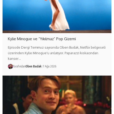
Kylie Minogue ve “Yıkılmaz” Pop Gizemi
Episode Dergi Temmuz sayısında Oben Budak, Netflix belgeseli
üzerinden Kylie Minogue'u anlatıyor. Paparazzi kıskacından
kanser…
Tarafından
Oben Budak
7 Ağu 2026