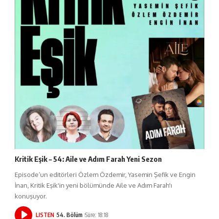
Kritik Eşik – 54: Aile ve Adım Farah Yeni Sezon
Episode’un editörleri Özlem Özdemir, Yasemin Şefik ve Engin
İnan, Kritik Eşik'in yeni bölümünde Aile ve Adım Farah'ı
konuşuyor.
LISTEN
54. Bölüm
Süre: 18:18