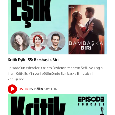
Kritik Eşik – 55: Bambaşka Biri
Episode’un editörleri Özlem Özdemir, Yasemin Şefik ve Engin
İnan, Kritik Eşik'in yeni bölümünde Bambaşka Biri dizisini
konuşuyor.
LISTEN
55. Bölüm
Süre: 19:07