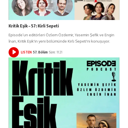
Kritik Eşik – 57: Kirli Sepeti
Episode’un editörleri Özlem Özdemir, Yasemin Şefik ve Engin
İnan, Kritik Eşik'in yeni bölümünde Kirli Sepeti'ni konuşuyor.
LISTEN
57. Bölüm
Süre: 11:21