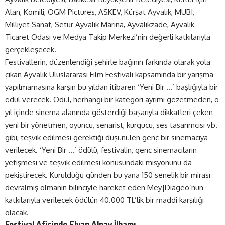
Alan, Komili, OGM Pictures, ASKEV, Kürşat Ayvalık, MUBI,
Milliyet Sanat, Setur Ayvalık Marina, Ayvalıkzade, Ayvalık
Ticaret Odası ve Medya Takip Merkezi’nin değerli katkılarıyla
gerçekleşecek.
Festivallerin, düzenlendiği şehirle bağının farkında olarak yola
çıkan Ayvalık Uluslararası Film Festivali kapsamında bir yarışma
yapılmamasına karşın bu yıldan itibaren ‘Yeni Bir …’ başlığıyla bir
ödül verecek. Ödül, herhangi bir kategori ayrımı gözetmeden, o
yıl içinde sinema alanında gösterdiği başarıyla dikkatleri çeken
yeni bir yönetmen, oyuncu, senarist, kurgucu, ses tasarımcısı vb.
gibi, teşvik edilmesi gerektiği düşünülen genç bir sinemacıya
verilecek. ‘Yeni Bir …’ ödülü, festivalin, genç sinemacıların
yetişmesi ve teşvik edilmesi konusundaki misyonunu da
pekiştirecek. Kurulduğu günden bu yana 150 senelik bir mirası
devralmış olmanın bilinciyle hareket eden Mey|Diageo’nun
katkılarıyla verilecek ödülün 40.000 TL’lik bir maddi karşılığı
olacak.
Festival Afişinde Elvan Alpay İlhamı