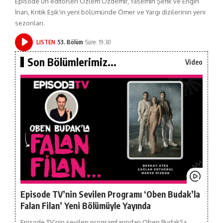
Episode’un editörleri Özlem Özdemir, Yasemin Şefik ve Engin
İnan, Kritik Eşik'in yeni bölümünde Ömer ve Yargı dizilerinin yeni
sezonları.
LISTEN
53. Bölüm
Süre: 19:30
Son Bölümlerimiz...
Video
Episode TV’nin Sevilen Programı ‘Oben Budak’la
Falan Filan’ Yeni Bölümüyle Yayında
Episode TV’nin sevilen programlarından Oben Budak'la