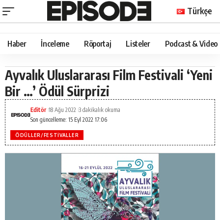
Türkçe
Haber
İnceleme
Röportaj
Listeler
Podcast & Video
Ayvalık Uluslararası Film Festivali ‘Yeni
Bir …’ Ödül Sürprizi
Editör
18 Ağu 2022
3 dakikalık okuma
Son güncelleme: 15 Eyl 2022 17:06
ÖDÜLLER/FESTIVALLER