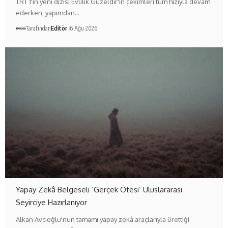
TRT 1'in yeni dizisi Evlilik Güzeldir'in çekimleri tüm hızıyla devam
ederken, yapımdan…
Tarafından
Editör
6 Ağu 2026
Yapay Zekâ Belgeseli ‘Gerçek Ötesi’ Uluslararası
Seyirciye Hazırlanıyor
Alkan Avcıoğlu'nun tamamı yapay zekâ araçlarıyla ürettiği