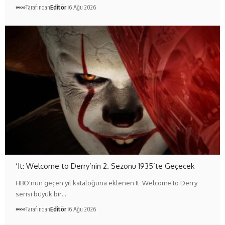
Tarafından
Editör
6 Ağu 2026
‘It: Welcome to Derry’nin 2. Sezonu 1935’te Geçecek
HBO'nun geçen yıl kataloğuna eklenen It: Welcome to Derry
serisi büyük bir…
Tarafından
Editör
6 Ağu 2026