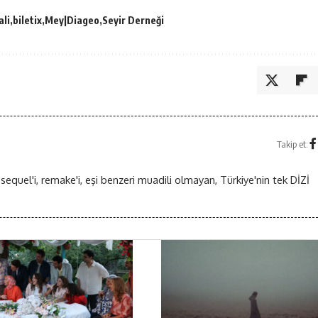
ali
biletix
Mey|Diageo
Seyir Derneği
Takip et:
 sequel'i, remake'i, eşi benzeri muadili olmayan, Türkiye'nin tek DİZİ