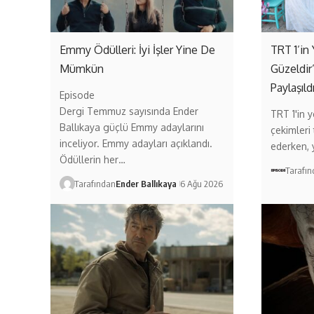
Emmy Ödülleri: İyi İşler Yine De
TRT 1’in 
Mümkün
Güzeldir
Paylaşıld
Episode
Dergi Temmuz sayısında Ender
TRT 1'in ye
Ballıkaya güçlü Emmy adaylarını
çekimleri
inceliyor. Emmy adayları açıklandı.
ederken,
Ödüllerin her…
Tarafı
Tarafından
Ender Ballıkaya
6 Ağu 2026