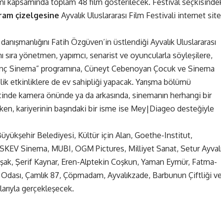
mı kapsamında toplam 48 film gösterilecek. Festival seçkisinde
ram çizelgesine
Ayvalık Uluslararası Film Festivali internet site
danışmanlığını Fatih Özgüven’in üstlendiği Ayvalık Uluslararası
nı sıra yönetmen, yapımcı, senarist ve oyuncularla söyleşilere,
Genç Sinema” programına, Cüneyt Cebenoyan Çocuk ve Sinema
elik etkinliklere de ev sahipliği yapacak. Yarışma bölümü
içinde kamera önünde ya da arkasında, sinemanın herhangi bir
eken, kariyerinin başındaki bir isme ise Mey|Diageo desteğiyle
Büyükşehir Belediyesi, Kültür için Alan, Goethe-Institut,
ASKEV Sinema, MUBI, OGM Pictures, Milliyet Sanat, Setur Ayval
 Başak, Şerif Kaynar, Eren-Alptekin Coşkun, Yaman Eymür, Fatma-
t Odası, Çamlık 87, Çöpmadam, Ayvalıkzade, Barbunun Çiftliği v
larıyla gerçekleşecek.