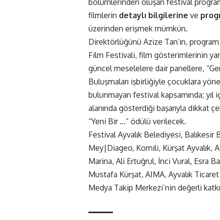
bölümlerinden oluşan festival progra
filmlerin
detaylı bilgilerine
ve
prog
üzerinden erişmek mümkün.
Direktörlüğünü Azize Tan’ın, program 
Film Festivali, film gösterimlerinin ya
güncel meselelere dair panellere, “
Buluşmaları işbirliğiyle çocuklara yön
bulunmayan festival kapsamında; yıl 
alanında gösterdiği başarıyla dikkat ç
“Yeni Bir …” ödülü verilecek.
Festival Ayvalık Belediyesi, Balıkesir 
Mey|Diageo, Komili, Kürşat Ayvalık, 
Marina, Ali Ertuğrul, İnci Vural, Esra
Mustafa Kürşat, AIMA, Ayvalık Ticare
Medya Takip Merkezi’nin değerli katkı