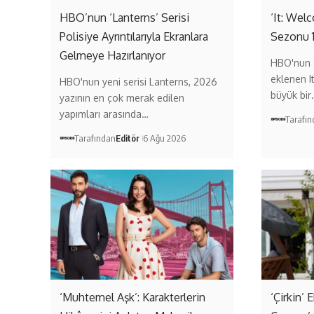
HBO’nun ‘Lanterns’ Serisi
‘It: Wel
Polisiye Ayrıntılarıyla Ekranlara
Sezonu 
Gelmeye Hazırlanıyor
HBO'nun 
eklenen I
HBO'nun yeni serisi Lanterns, 2026
büyük bir
yazının en çok merak edilen
yapımları arasında…
Tarafı
Tarafından
Editör
6 Ağu 2026
‘Muhtemel Aşk’: Karakterlerin
‘Çirkin’