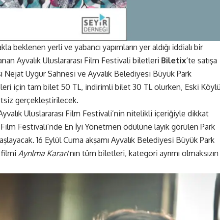
kla beklenen yerli ve yabancı yapımların yer aldığı iddialı bir
nan Ayvalık Uluslararası Film Festivali biletleri
Biletix
‘te satışa
ası Nejat Uygur Sahnesi ve Ayvalık Belediyesi Büyük Park
eri için tam bilet 50 TL, indirimli bilet 30 TL olurken, Eski Köyl
siz gerçekleştirilecek.
alık Uluslararası Film Festivali’nin nitelikli içeriğiyle dikkat
Film Festivali’nde En İyi Yönetmen ödülüne layık görülen Park
başlayacak. 16 Eylül Cuma akşamı Ayvalık Belediyesi Büyük Park
 filmi
Ayrılma Kararı
‘nın tüm biletleri, kategori ayrımı olmaksızın