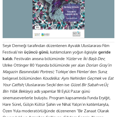
Seyir Derneği tarafından düzenlenen Ayvalık Uluslararası Film
Festivali’nin
üçüncü günü
, katılımcıların yoğun ilgisiyle
geride
kaldı
. Festivalin anısına bölümünde
Yüzler
ve
İki Başlı Dev
;
Ulrike Ottinger 80 Yaşında bölümünde yer alan
Dorian Gray’in
Magazin Basınındaki Portresi;
Türkiye’den Filmler’den
Suna
;
belgesel bölümünden
Koudelka: Aynı Nehirden Geçmek
ve
Eat
Your Catfish;
Uluslararası Seçki’den ise
Güzel Bir Sabah
ve
Üç
Bin Yıllık Bekleyiş
adlı yapımlar 18 Eylül Pazar günü
sinemaseverlerle buluştu. Program kapsamında Funda Eryiğit,
Hare Sürel, Gülçin Kültür Şahin ve Nihal Yalçın’ın katılımlarıyla,
Özen Yula moderatörlüğünde düzenenen “Bir Zanaat Olarak