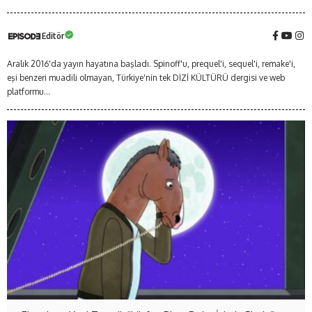
Editör
Aralık 2016'da yayın hayatına başladı. Spinoff'u, prequel'i, sequel'i, remake'i,
eşi benzeri muadili olmayan, Türkiye'nin tek DİZİ KÜLTÜRÜ dergisi ve web
platformu...