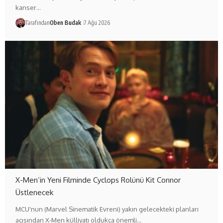
kanser…
Tarafından
Oben Budak
7 Ağu 2026
X-Men’in Yeni Filminde Cyclops Rolünü Kit Connor
Üstlenecek
MCU'nun (Marvel Sinematik Evreni) yakın gelecekteki planları
açısından X-Men külliyatı oldukça önemli…