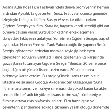
Adana Altın Koza Film Festivali’ndeki dünya prömiyerinin hemen
ardından Ayvalık’ta gösterilen
Suna,
festivalin üçüncü gününde
izleyiciyle buluştu. İlk filmi
Kasap Havası
ile dikkat çeken
Çiğdem Sezgin yeni filmi
Suna’
da, hayatta kendi istediği gibi var
olmaya çalışan yersiz yurtsuz bir kadının erkek egemen
dünyadaki hikâyesini anlatıyor. Yönetmen Çiğdem Sezgin, başrol
oyuncuları Nurcan Eren ve Tarık Pabuçcuoğlu ile yapımcı Betül
Sezgin, gösterimin ardından merakla söyleşiyi bekleyen
izleyicilerin sorularını yanıtladı. Filme gösterilen ilgi karşısında
gözyaşlarını tutamayan Çiğdem Sezgin “Bundan 20 sene önce
başladığım bir yüksek lisans tezim vardı. 20 sene sonra
bitirmeye karar verdim. Bu proje yüksek lisans tezim olsun
istedim ve şu anda Google Akademik’ten ulaşılabilen ‘Suna
filminin anatomisi ve Türkiye sinemasında yoksul kadın karakter
temalı filmler’ adlı bir yüksek lisans tezim var,” cümleleriyle
filminin ortaya çıkış hikâyesini anlattı. Film hazırlığının ve
çekimlerin, pandemide sokağa çıkmanın yasak olduğu dönemde