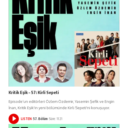
Kritik Eşik – 57: Kirli Sepeti
Episode’un editörleri Özlem Özdemir, Yasemin Şefik ve Engin
İnan, Kritik Eşik'in yeni bölümünde Kirli Sepeti'ni konuşuyor.
LISTEN
57. Bölüm
Süre: 11:21