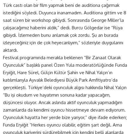
Türk castı olan bir film yapmak beni de auditiona çağırmak
istediğini söyledi. Duyunca inanamadım. Auditiona gittim ve 8
saat süren bir workshop gibiydi. Sonrasında George Miller’la
çalışacağımız haberini aldık,” dedi. Burcu Gölgedar ise “Rüya
gibiydi. İzlemeden bunu anlamak çok zordu. Şu an burada
izleyeceğiniz için de çok heyecanlıyım,” sözleriyle duygularını
aktardı.
Festival programında merakla beklenen “Bir Zanaat Olarak
Oyunculuk” başlıklı panel Özen Yula moderatörlüğünde Funda
Eryiğit, Hare Sürel, Gülçin Kültür Şahin ve Nihal Yalçın’ın
katılımlarıyla Ayvalık Belediyesi Büyük Park Amfitiyatro’da
gerçekleşti. Türkiye’deki oyunculuk algısı hakkında Nihal Yalçın
“Bu işi okudum ve hayatımın sonuna kadar yapacağım,
düşüncesi oluyor. Ancak aslında aktif oyunculuk yapmadığım
zamanlarda da kendimi oyuncu hissetmeye devam ediyorum.
Oyunculuk hayatta her yerde bize yarıyor,” diye ifade ederken;
Funda Eryiğit “Herkes oyuncu olabilir, eğitim şart değil. Ama
oyunculuk kariyerini sürdürebilmek için kendini belli alanlarda