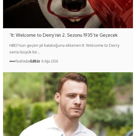
‘It: Welcome to Derry’nin 2. Sezonu 1935’te Geçecek
HBO'nun geçen yıl kataloğuna eklenen It: Welcome to Derry
serisi büyük bir…
Tarafından
Editör
6 Ağu 2026