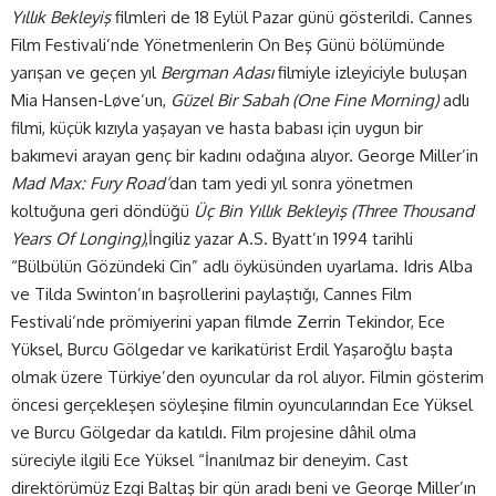
Yıllık Bekleyiş
filmleri de 18 Eylül Pazar günü gösterildi. Cannes
Film Festivali’nde Yönetmenlerin On Beş Günü bölümünde
yarışan ve geçen yıl
Bergman Adası
filmiyle izleyiciyle buluşan
Mia Hansen-Løve’un,
Güzel Bir Sabah (One Fine Morning)
adlı
filmi, küçük kızıyla yaşayan ve hasta babası için uygun bir
bakımevi arayan genç bir kadını odağına alıyor. George Miller’in
Mad Max: Fury Road’
dan tam yedi yıl sonra yönetmen
koltuğuna geri döndüğü
Üç Bin Yıllık Bekleyiş (Three Thousand
Years Of Longing)
,İngiliz yazar A.S. Byatt’ın 1994 tarihli
“Bülbülün Gözündeki Cin” adlı öyküsünden uyarlama. Idris Alba
ve Tilda Swinton’ın başrollerini paylaştığı, Cannes Film
Festivali’nde prömiyerini yapan filmde Zerrin Tekindor, Ece
Yüksel, Burcu Gölgedar ve karikatürist Erdil Yaşaroğlu başta
olmak üzere Türkiye’den oyuncular da rol alıyor. Filmin gösterim
öncesi gerçekleşen söyleşine filmin oyuncularından Ece Yüksel
ve Burcu Gölgedar da katıldı. Film projesine dâhil olma
süreciyle ilgili Ece Yüksel “İnanılmaz bir deneyim. Cast
direktörümüz Ezgi Baltaş bir gün aradı beni ve George Miller’ın