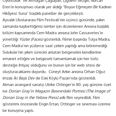
Oyunculuk” ve Armağan Çağlayan, Çiğdem Sezgin, Nurcan
Eren’in konuşmacı olarak yer aldığı “Boyun Eğmeyen Bir Kadının
Hikâyesi: Suna” başlıklı paneller de gerçekleşti.
Ayvalık Uluslararası Film Festivali’nin üçüncü gününde, yakın
zamanda kaybettiğimiz isimler için düzenlenen Anısına başlıklı
bölüm kapsamında Cem Madra anısına John Cassavetes’in
yönettiği
Yüzler (Faces)
gösterildi. Filmin başında Tulya Madra,
Cem Madra’nın yüzlerce saat çekim yaptığı ama bitiremediği
Sulukule’nin yıkım sürecini anlatan belgeselini kendilerine
emanet ettiğini ve belgeseli tamamlamak için her türlü
desteğe ihtiyaç olduğunu ve bunun için bir web sitesi de
oluşturacaklarını duyurdu. Cüneyt Arkın anısına Orhan Oğuz
imzalı
İki Başlı Dev
de Eski Köylü Pazarı’nda gösterildi.
Alman avangard sanatçı Ulrike Ottinger’in 80. yaş gününe özel
ise
Dorian Gray’in Magazin Basınındaki Portresi (The Image of
Dorian Gray in the Yellow Press)
adlı film seyredildi. Film
gösterimi öncesinde Engin Ertan, Ottinger ve sineması üzerine
bir konuşma yaptı.