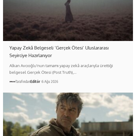
Yapay Zekâ Belgeseli ‘Gerçek Ötesi’ Uluslararası
Seyirciye Hazırlanıyor
Alkan Avcıoğlu'nun tamamı yapay zekâ araçlarıyla ürettiği
belgesel Gerçek Ötesi (Post Truth),…
Tarafından
Editör
6 Ağu 2026