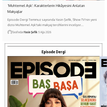
‘Muhtemel Aşk’: Karakterlerin Hikâyesini Anlatan
Makyajlar
Episode Dergi Temmuz sayısında Yasin Şefik, Show TV'nin yeni
dizisi Muhtemel Aşk'taki makyaj tercihlerini inceliyor.…
Tarafından
Yasin Şefik
5 Ağu 2026
Episode Dergi