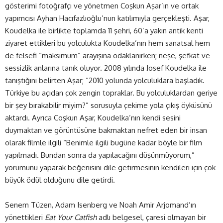
gösterimi fotoğrafçı ve yönetmen Coşkun Aşar’ın ve ortak
yapımcısı Ayhan Hacıfazlıoğlu’nun katılımıyla gerçekleşti. Aşar,
Koudelka ile birlikte toplamda 11 şehri, 60’a yakın antik kenti
ziyaret ettikleri bu yolculukta Koudelka’nın hem sanatsal hem
de felsefi “maksimum” arayışına odaklanırken; neşe, şefkat ve
sessizlik anlarına tanık oluyor. 2008 yılında Josef Koudelka ile
tanıştığını belirten Aşar; “2010 yolunda yolculuklara başladık.
Türkiye bu açıdan çok zengin topraklar. Bu yolculuklardan geriye
bir şey bırakabilir miyim?” sorusuyla çekime yola çıkış öyküsünü
aktardı. Ayrıca Coşkun Aşar, Koudelka’nın kendi sesini
duymaktan ve görüntüsüne bakmaktan nefret eden bir insan
olarak filmle ilgili “Benimle ilgili bugüne kadar böyle bir film
yapılmadı. Bundan sonra da yapılacağını düşünmüyorum,”
yorumunu yaparak beğenisini dile getirmesinin kendileri için çok
büyük ödül olduğunu dile getirdi.
Senem Tüzen, Adam Isenberg ve Noah Amir Arjomand’ın
yönettikleri
Eat Your Catfish
adlı belgesel, çaresi olmayan bir