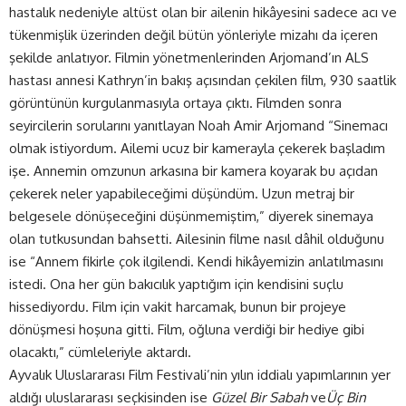
hastalık nedeniyle altüst olan bir ailenin hikâyesini sadece acı ve
tükenmişlik üzerinden değil bütün yönleriyle mizahı da içeren
şekilde anlatıyor. Filmin yönetmenlerinden Arjomand’ın ALS
hastası annesi Kathryn’in bakış açısından çekilen film, 930 saatlik
görüntünün kurgulanmasıyla ortaya çıktı. Filmden sonra
seyircilerin sorularını yanıtlayan Noah Amir Arjomand “Sinemacı
olmak istiyordum. Ailemi ucuz bir kamerayla çekerek başladım
işe. Annemin omzunun arkasına bir kamera koyarak bu açıdan
çekerek neler yapabileceğimi düşündüm. Uzun metraj bir
belgesele dönüşeceğini düşünmemiştim,” diyerek sinemaya
olan tutkusundan bahsetti. Ailesinin filme nasıl dâhil olduğunu
ise “Annem fikirle çok ilgilendi. Kendi hikâyemizin anlatılmasını
istedi. Ona her gün bakıcılık yaptığım için kendisini suçlu
hissediyordu. Film için vakit harcamak, bunun bir projeye
dönüşmesi hoşuna gitti. Film, oğluna verdiği bir hediye gibi
olacaktı,” cümleleriyle aktardı.
Ayvalık Uluslararası Film Festivali’nin yılın iddialı yapımlarının yer
aldığı uluslararası seçkisinden ise
Güzel Bir Sabah
ve
Üç Bin