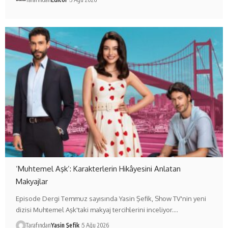
‘Muhtemel Aşk’: Karakterlerin Hikâyesini Anlatan
Makyajlar
Episode Dergi Temmuz sayısında Yasin Şefik, Show TV'nin yeni
dizisi Muhtemel Aşk'taki makyaj tercihlerini inceliyor.…
Tarafından
Yasin Şefik
5 Ağu 2026