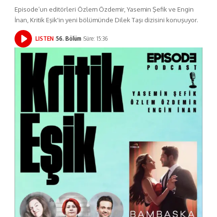
Episode’un editörleri Özlem Özdemir, Yasemin Şefik ve Engin
İnan, Kritik Eşik'in yeni bölümünde Dilek Taşı dizisini konuşuyor.
LISTEN
56. Bölüm
Süre: 15:36