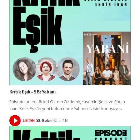
Kritik Eşik – 58: Yabani
Episode’un editörleri Özlem Özdemir, Yasemin Şefik ve Engin
İnan, Kritik Eşik'in yeni bölümünde Yabani dizisini konuşuyor.
LISTEN
58. Bölüm
Süre: 7:13