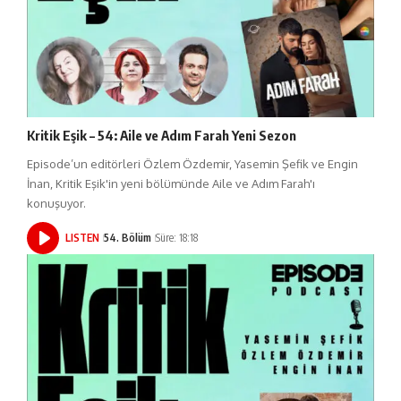
Kritik Eşik – 54: Aile ve Adım Farah Yeni Sezon
Episode’un editörleri Özlem Özdemir, Yasemin Şefik ve Engin
İnan, Kritik Eşik'in yeni bölümünde Aile ve Adım Farah'ı
konuşuyor.
LISTEN
54. Bölüm
Süre: 18:18