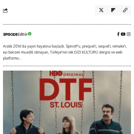
Editör
Aralık 2016'da yayın hayatına başladı. Spinoff'u, prequel'i, sequel'i, remake'i,
eşi benzeri muadili olmayan, Türkiye'nin tek DİZİ KÜLTÜRÜ dergisi ve web
platformu...