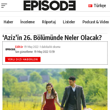
Türkçe
Haber
İnceleme
Röportaj
Listeler
Podcast & Video
‘Aziz’in 26. Bölümünde Neler Olacak?
Editör
19 May 2022
1 dakikalık okuma
Son güncelleme: 19 May 2022 13:59
YERLI DIZI HABERLERI