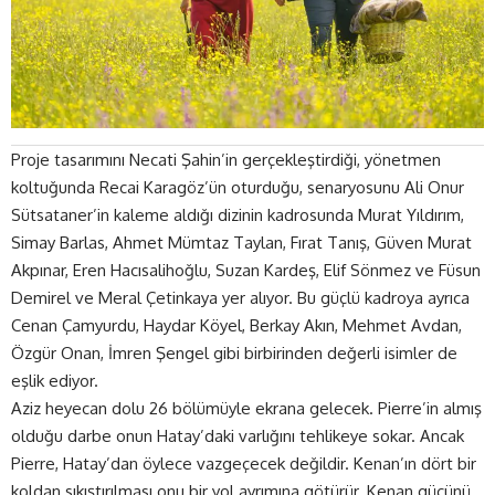
Proje tasarımını Necati Şahin’in gerçekleştirdiği, yönetmen
koltuğunda Recai Karagöz’ün oturduğu, senaryosunu Ali Onur
Sütsataner’in kaleme aldığı dizinin kadrosunda Murat Yıldırım,
Simay Barlas, Ahmet Mümtaz Taylan, Fırat Tanış, Güven Murat
Akpınar, Eren Hacısalihoğlu, Suzan Kardeş, Elif Sönmez ve Füsun
Demirel ve Meral Çetinkaya yer alıyor. Bu güçlü kadroya ayrıca
Cenan Çamyurdu, Haydar Köyel, Berkay Akın, Mehmet Avdan,
Özgür Onan, İmren Şengel gibi birbirinden değerli isimler de
eşlik ediyor.
Aziz heyecan dolu 26 bölümüyle ekrana gelecek. Pierre’in almış
olduğu darbe onun Hatay’daki varlığını tehlikeye sokar. Ancak
Pierre, Hatay’dan öylece vazgeçecek değildir. Kenan’ın dört bir
koldan sıkıştırılması onu bir yol ayrımına götürür. Kenan gücünü