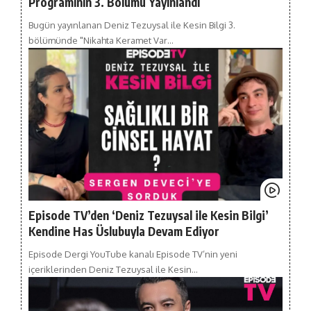
Programının 3. Bölümü Yayınlandı
Bugün yayınlanan Deniz Tezuysal ile Kesin Bilgi 3.
bölümünde "Nikahta Keramet Var…
Episode TV’den ‘Deniz Tezuysal ile Kesin Bilgi’
Kendine Has Üslubuyla Devam Ediyor
Episode Dergi YouTube kanalı Episode TV’nin yeni
içeriklerinden Deniz Tezuysal ile Kesin…