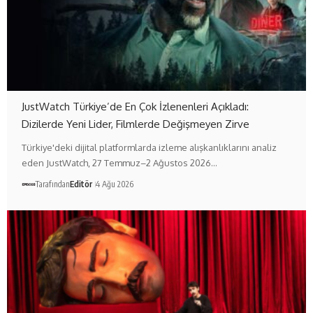
JustWatch Türkiye’de En Çok İzlenenleri Açıkladı:
Dizilerde Yeni Lider, Filmlerde Değişmeyen Zirve
Türkiye'deki dijital platformlarda izleme alışkanlıklarını analiz
eden JustWatch, 27 Temmuz–2 Ağustos 2026…
Tarafından
Editör
4 Ağu 2026