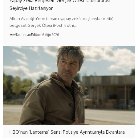
Yapay Zekâ Belgeseli ‘Gerçek Ötesi’ Uluslararası
Seyirciye Hazırlanıyor
Alkan Avcıoğlu'nun tamamı yapay zekâ araçlarıyla ürettiği
belgesel Gerçek Ötesi (Post Truth),…
Tarafından
Editör
6 Ağu 2026
HBO’nun ‘Lanterns’ Serisi Polisiye Ayrıntılarıyla Ekranlara