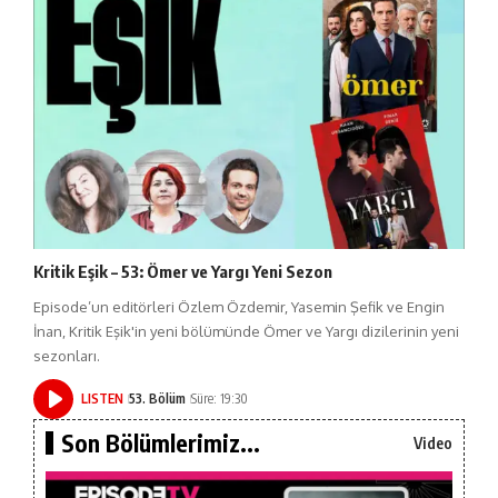
Kritik Eşik – 53: Ömer ve Yargı Yeni Sezon
Episode’un editörleri Özlem Özdemir, Yasemin Şefik ve Engin
İnan, Kritik Eşik'in yeni bölümünde Ömer ve Yargı dizilerinin yeni
sezonları.
LISTEN
53. Bölüm
Süre: 19:30
Son Bölümlerimiz...
Video