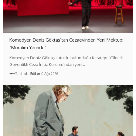
Komedyen Deniz Göktaş’tan Cezaevinden Yeni Mektup:
“Moralim Yerinde”
Komedyen Deniz Göktaş, tutuklu bulunduğu Karatepe Yüksek
Güvenlikli Ceza İnfaz Kurumu'ndan yeni…
Tarafından
Editör
4 Ağu 2026