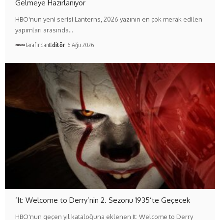
Gelmeye Hazırlanıyor
HBO'nun yeni serisi Lanterns, 2026 yazının en çok merak edilen
yapımları arasında…
Tarafından
Editör
6 Ağu 2026
‘It: Welcome to Derry’nin 2. Sezonu 1935’te Geçecek
HBO'nun geçen yıl kataloğuna eklenen It: Welcome to Derry