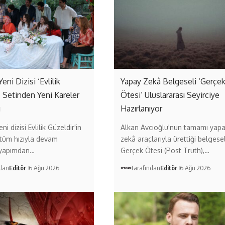
Yeni Dizisi ‘Evlilik
Yapay Zekâ Belgeseli ‘Gerçe
’ Setinden Yeni Kareler
Ötesi’ Uluslararası Seyirciye
ı
Hazırlanıyor
ni dizisi Evlilik Güzeldir'in
Alkan Avcıoğlu'nun tamamı yap
 tüm hızıyla devam
zekâ araçlarıyla ürettiği belgese
 yapımdan…
Gerçek Ötesi (Post Truth),…
ndan
Editör
6 Ağu 2026
Tarafından
Editör
6 Ağu 2026