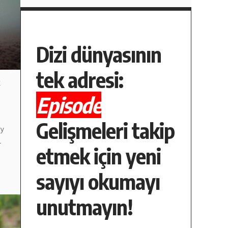
Dizi dünyasının
tek adresi:
k
Episode
Gelişmeleri takip
ay
l
etmek için yeni
sayıyı okumayı
unutmayın!