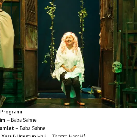
 Programı
xim
–
Baba Sahne
Hamlet
– Baba Sahne
u Yusuf-Umut’un Hali
– Tiyatro HemHâl