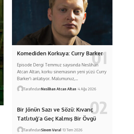
Komediden Korkuya: Curry Barker
Episode Dergi Temmuz sayısında Neslihan
Atcan Altan, korku sinemasının yeni yüzü Curry
Barker'ı anlatıyor. Malumunuz,…
Tarafından
Neslihan Atcan Altan
4 Ağu 2026
Bir Jönün Sazı ve Sözü: Kıvanç
Tatlıtuğ’a Geç Kalmış Bir Övgü
Tarafından
Sinem Vural
13 Tem 2026