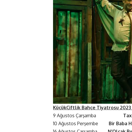
KüçükÇiftlik Bahçe Tiyatrosu
2023
9 Ağustos Çarşamba
Ta
10 Ağustos Perşembe
Bir Baba 
16 Ağustos Çarşamba
N’Olcak B