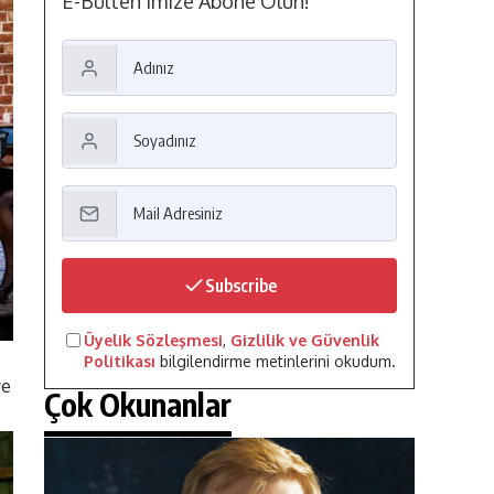
E-Bülten'imize Abone Olun!
Subscribe
Üyelik Sözleşmesi
,
Gizlilik ve Güvenlik
Politikası
bilgilendirme metinlerini okudum.
ye
Çok Okunanlar