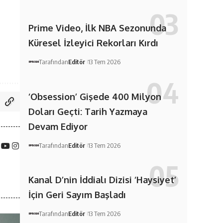
Prime Video, İlk NBA Sezonunda
Küresel İzleyici Rekorları Kırdı
Tarafından
Editör
13 Tem 2026
‘Obsession’ Gişede 400 Milyon
Doları Geçti: Tarih Yazmaya
Devam Ediyor
Tarafından
Editör
13 Tem 2026
Kanal D’nin İddialı Dizisi ‘Haysiyet’
İçin Geri Sayım Başladı
Tarafından
Editör
13 Tem 2026