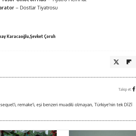
arator
– Dostlar Tiyatrosu
nay Karacaoğlu
Şevket Çoruh
Takip et:
 sequel'i, remake'i, eşi benzeri muadili olmayan, Türkiye'nin tek DİZİ