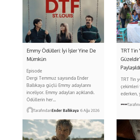
Emmy Ödülleri: İyi İşler Yine De
TRT 1’in 
Mümkün
Güzeldir
Paylaşıld
Episode
Dergi Temmuz sayısında Ender
TRT 1'in ye
Ballıkaya güçlü Emmy adaylarını
çekimleri
inceliyor. Emmy adayları açıklandı.
ederken,
Ödüllerin her…
Tarafı
Tarafından
Ender Ballıkaya
6 Ağu 2026