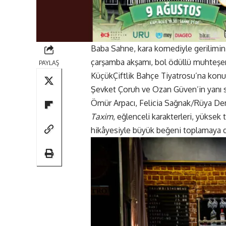
Baba Sahne, kara komediyle gerilimin 
çarşamba akşamı, bol ödüllü muhteş
PAYLAŞ
KüçükÇiftlik Bahçe Tiyatrosu’na konu
Şevket Çoruh ve Ozan Güven’in yanı s
Ömür Arpacı, Felicia Sağnak/Rüya Dem
Taxim
, eğlenceli karakterleri, yüksek
hikâyesiyle büyük beğeni toplamaya 