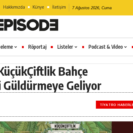
Hakkımızda
Künye
İletişim
7 Ağustos 2026, Cuma
celeme
Röportaj
Listeler
Podcast & Video
KüçükÇiftlik Bahçe
yi Güldürmeye Geliyor
TIYATRO HABERL