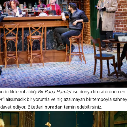
birlikte rol aldığı
Bir Baba Hamlet
ise dünya literatürünün en
t’
i alışılmadık bir yorumla ve hiç azalmayan bir tempoyla sahne
davet ediyor. Biletleri
buradan
temin edebilirsiniz.