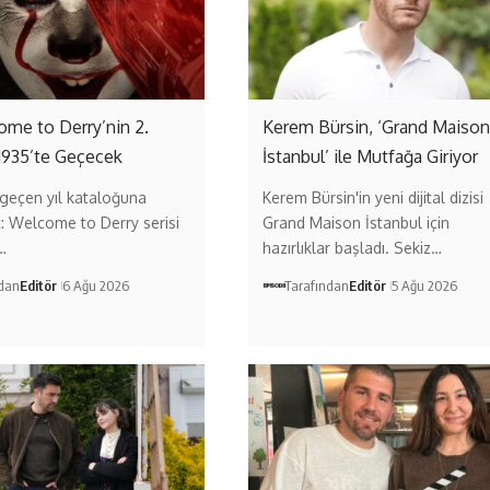
come to Derry’nin 2.
Kerem Bürsin, ‘Grand Maison
1935’te Geçecek
İstanbul’ ile Mutfağa Giriyor
geçen yıl kataloğuna
Kerem Bürsin'in yeni dijital dizisi
t: Welcome to Derry serisi
Grand Maison İstanbul için
…
hazırlıklar başladı. Sekiz…
ndan
Editör
6 Ağu 2026
Tarafından
Editör
5 Ağu 2026