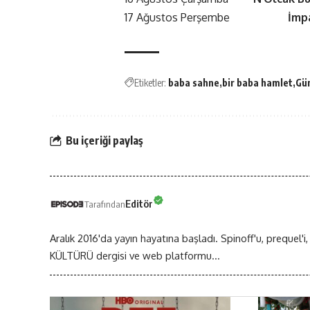
17 Ağustos Perşembe
İmp
Etiketler:
baba sahne
bir baba hamlet
Gü
Bu içeriği paylaş
Editör
Tarafından
Aralık 2016'da yayın hayatına başladı. Spinoff'u, prequel'i,
KÜLTÜRÜ dergisi ve web platformu...