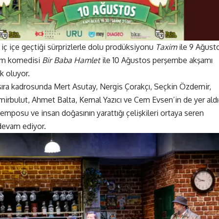
iç içe geçtiği sürprizlerle dolu prodüksiyonu
Taxim
ile 9 Ağust
em komedisi
Bir Baba Hamlet
ile 10 Ağustos perşembe akşamı
k oluyor.
ıra kadrosunda Mert Asutay, Nergis Çorakçı, Seçkin Özdemir,
irbulut, Ahmet Balta, Kemal Yazıcı ve Cem Evsen’in de yer aldı
 temposu ve insan doğasının yarattığı çelişkileri ortaya seren
devam ediyor.