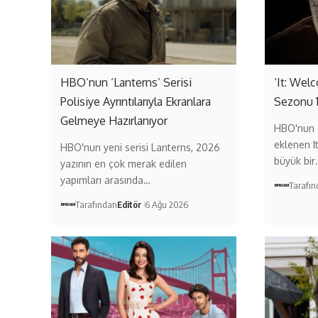
HBO’nun ‘Lanterns’ Serisi
‘It: Wel
Polisiye Ayrıntılarıyla Ekranlara
Sezonu 
Gelmeye Hazırlanıyor
HBO'nun 
eklenen I
HBO'nun yeni serisi Lanterns, 2026
büyük bir
yazının en çok merak edilen
yapımları arasında…
Tarafı
Tarafından
Editör
6 Ağu 2026