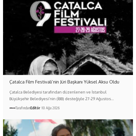
Çatalca Film Festivali’nin Jüri Başkanı Yüksel Aksu Oldu
Çatalca Belediyesi tarafından düzenlenen ve İstanbul
Büyükşehir Belediyesi’nin (İBB) desteğiyle 27-29 Ağustos…
Tarafından
Editör
10 Ağu 2026