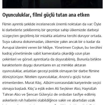
Oyunculuklar, filmi güçlü tutan ana etken
Filmin ayrıntılı şekilde incelenecek önemli noktaları da var: Öyle
ki darbelerle şekillenmiş bir geçmişe sahip ülkemizde darbeyi
süzgeçten geçirilmiş bir mizahla anlatma tercihi duruyor ortada.
Suya sabuna dokunmadan, ülkemize yakın ancak bir o kadar da
Avrupai izlenimi veren bir hikâye. Yönetmen Coşkun, bu tercihini
kadraj yönetiminde sabit kameralarla çıkardığı uzun plan
çekimleri ve görsel ayrıntılarla da doyurabilmiş. Bununla birlikte
karakterlerin duygu durumlarını en az mimikle aktaran
oyunculuklar, anlatılan geceyi politik olmayan bir darbe filmine
dönüştürüyor. Nitekim oyunculuklar,
Anons
‘u güçlü tutan
etmenlerden. Murat Kılıç,
Albüm
sonrasındaki kariyerinde seçici
olmaya başladı. Kılıç’a eşlik eden Ali Seçkiner Alıcı, Hayrullah
Tahran Alıcı ve Şencan Güleryüz de ordudan tasfiye edilmiş
askerlerin ruh hallerini olabildiğince sakin ve abartıdan uzak