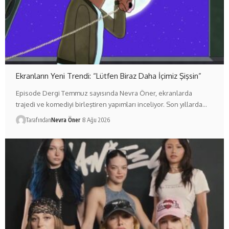
Ekranların Yeni Trendi: “Lütfen Biraz Daha İçimiz Şişsin”
Episode Dergi Temmuz sayısında Nevra Öner, ekranlarda
trajedi ve komediyi birleştiren yapımları inceliyor. Son yıllarda…
Tarafından
Nevra Öner
8 Ağu 2026