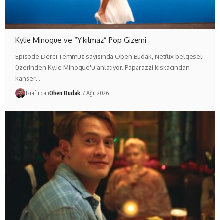
Kylie Minogue ve “Yıkılmaz” Pop Gizemi
Episode Dergi Temmuz sayısında Oben Budak, Netflix belgeseli
üzerinden Kylie Minogue'u anlatıyor. Paparazzi kıskacından
kanser…
Tarafından
Oben Budak
7 Ağu 2026