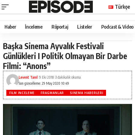
Türkçe
Haber
İnceleme
Röportaj
Listeler
Podcast & Video
Başka Sinema Ayvalık Festivali
Günlükleri I Politik Olmayan Bir Darbe
Filmi: “Anons”
Levent Tanıl
9 Eki 2018
3 dakikalık okuma
Son güncelleme: 29 May 2020 10:49
FILM İNCELEME
FRAGMANLAR
SINEMA HABERLERI