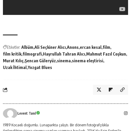
Etiketler:
Albüm
Ali Seçkiner Alıcı
Anons
ercan kesal
film
film kritik
filmografi
Hayrullah Tahran Alıcı
Mahmut Fazıl Coşkun
Murat Kılıç
Şencan Güleryüz
sinema
sinema eleştirisi
Uzak İhtimal
Yozgat Blues
Levent Tanıl
1989 Kocaeli doğumlu. Lunaparkta çalıştı. Bir dönem fotoğrafçılıkla
ilgilendikten sonra sinema yazıları yazmaya başladı. 2016’da Esin Erden'le