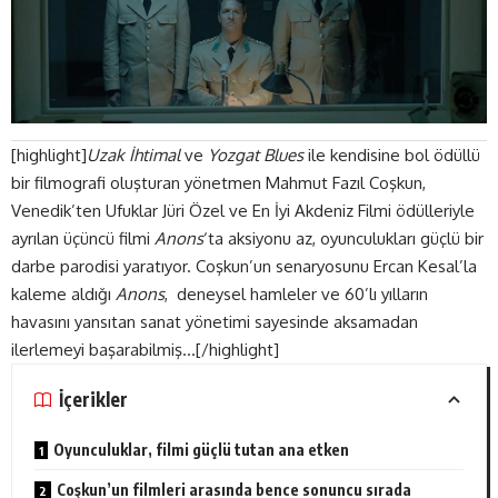
[highlight]
Uzak İhtimal
ve
Yozgat Blues
ile kendisine bol ödüllü
bir filmografi oluşturan yönetmen Mahmut Fazıl Coşkun,
Venedik’ten Ufuklar Jüri Özel ve En İyi Akdeniz Filmi ödülleriyle
ayrılan üçüncü filmi
Anons
‘ta aksiyonu az, oyunculukları güçlü bir
darbe parodisi yaratıyor. Coşkun’un senaryosunu Ercan Kesal’la
kaleme aldığı
Anons
, deneysel hamleler ve 60’lı yılların
havasını yansıtan sanat yönetimi sayesinde aksamadan
ilerlemeyi başarabilmiş…[/highlight]
İçerikler
Oyunculuklar, filmi güçlü tutan ana etken
Coşkun’un filmleri arasında bence sonuncu sırada