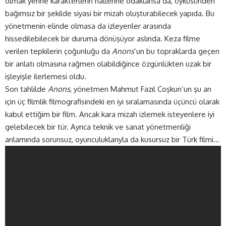
olmak yerine karakterlerin hallerine odaklansa da, öyküsünden
bağımsız bir şekilde siyasi bir mizah oluşturabilecek yapıda. Bu
yönetmenin elinde olmasa da izleyenler arasında
hissedilebilecek bir duruma dönüşüyor aslında. Keza filme
verilen tepkilerin çoğunluğu da
Anons
‘un bu topraklarda geçen
bir anlatı olmasına rağmen olabildiğince özgünlükten uzak bir
işleyişle ilerlemesi oldu.
Son tahlilde
Anons
, yönetmen Mahmut Fazıl Coşkun’un şu an
için üç filmlik filmografisindeki en iyi sıralamasında üçüncü olarak
kabul ettiğim bir film. Ancak kara mizah izlemek isteyenlere iyi
gelebilecek bir tür. Ayrıca teknik ve sanat yönetmenliği
anlamında sorunsuz, oyunculuklarıyla da kusursuz bir Türk filmi…