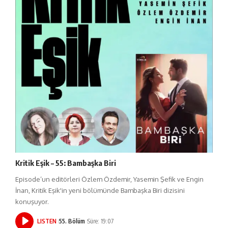
Kritik Eşik – 55: Bambaşka Biri
Episode’un editörleri Özlem Özdemir, Yasemin Şefik ve Engin
İnan, Kritik Eşik'in yeni bölümünde Bambaşka Biri dizisini
konuşuyor.
LISTEN
55. Bölüm
Süre: 19:07