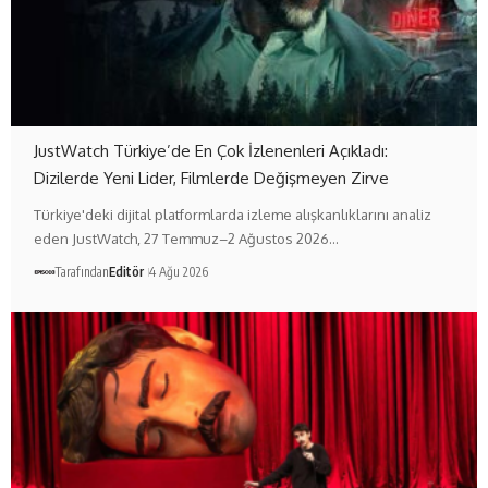
JustWatch Türkiye’de En Çok İzlenenleri Açıkladı:
Dizilerde Yeni Lider, Filmlerde Değişmeyen Zirve
Türkiye'deki dijital platformlarda izleme alışkanlıklarını analiz
eden JustWatch, 27 Temmuz–2 Ağustos 2026…
Tarafından
Editör
4 Ağu 2026