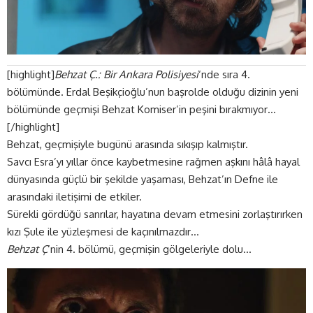
[highlight]
Behzat Ç.: Bir Ankara Polisiyesi
‘nde sıra 4.
bölümünde. Erdal Beşikçioğlu’nun başrolde olduğu dizinin yeni
bölümünde geçmişi Behzat Komiser’in peşini bırakmıyor…
[/highlight]
Behzat, geçmişiyle bugünü arasında sıkışıp kalmıştır.
Savcı Esra’yı yıllar önce kaybetmesine rağmen aşkını hâlâ hayal
dünyasında güçlü bir şekilde yaşaması, Behzat’ın Defne ile
arasındaki iletişimi de etkiler.
Sürekli gördüğü sanrılar, hayatına devam etmesini zorlaştırırken
kızı Şule ile yüzleşmesi de kaçınılmazdır…
Behzat Ç
‘nin 4. bölümü, geçmişin gölgeleriyle dolu…