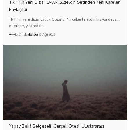
TRT 1’in Yeni Dizisi ‘Evlilik Güzeldir’ Setinden Yeni Kareler
Paylaşıldı
TRT 1'in yeni dizisi Evlilik Güzeldir'in çekimleri tüm hızıyla devam
ederken, yapımdan…
Tarafından
Editör
6 Ağu 2026
Yapay Zekâ Belgeseli ‘Gerçek Ötesi’ Uluslararası