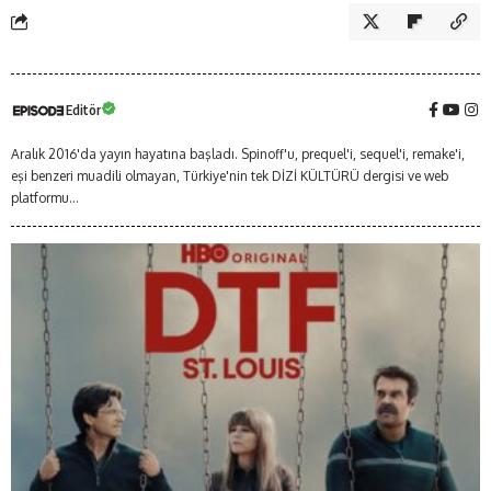
Editör
Aralık 2016'da yayın hayatına başladı. Spinoff'u, prequel'i, sequel'i, remake'i,
eşi benzeri muadili olmayan, Türkiye'nin tek DİZİ KÜLTÜRÜ dergisi ve web
platformu...