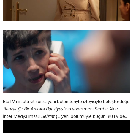
BluTV’nin altı yıl sonra yeni bölümleriyle izleyiciyle buluşturduğu
Behzat Ç.: Bir Ankara Polisiyesi
‘nin yönetmeni Serdar Akar.
İnter Medya imzalı
Behzat Ç.
, yeni bölümüyle bugün BluTV’de…