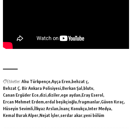
Etiketler:
Ahu Türkpençe
Ayça Eren
behzat ç
Behzat Ç. Bir Ankara Polisiyesi
Berkan Şal
blutv
Canan Ergüder Ece
dizi
diziler
ege aydan
Eray Eserol
Ercan Mehmet Erdem
erdal beşikçioğlu
fragmanlar
Güven Kıraç
Hüseyin Sevimli
İlkyaz Arslan
İnanç Konukçu
Inter Medya
Kemal Burak Alper
Nejat İşler
serdar akar
yeni bölüm