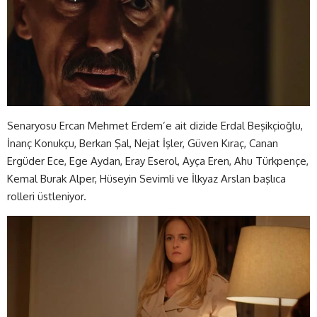
Senaryosu Ercan Mehmet Erdem’e ait dizide Erdal Beşikçioğlu,
İnanç Konukçu, Berkan Şal, Nejat İşler, Güven Kıraç, Canan
Ergüder Ece, Ege Aydan, Eray Eserol, Ayça Eren, Ahu Türkpençe,
Kemal Burak Alper, Hüseyin Sevimli ve İlkyaz Arslan başlıca
rolleri üstleniyor.