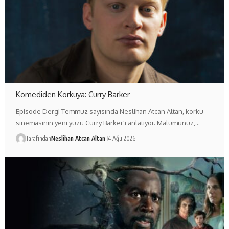
Komediden Korkuya: Curry Barker
Episode Dergi Temmuz sayısında Neslihan Atcan Altan, korku
sinemasının yeni yüzü Curry Barker'ı anlatıyor. Malumunuz,…
Tarafından
Neslihan Atcan Altan
4 Ağu 2026