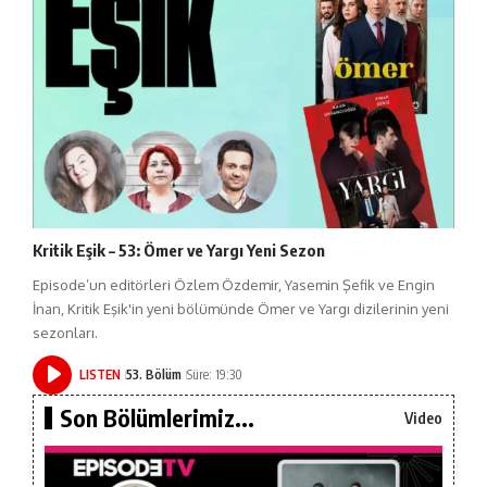
Kritik Eşik – 53: Ömer ve Yargı Yeni Sezon
Episode’un editörleri Özlem Özdemir, Yasemin Şefik ve Engin
İnan, Kritik Eşik'in yeni bölümünde Ömer ve Yargı dizilerinin yeni
sezonları.
LISTEN
53. Bölüm
Süre: 19:30
Son Bölümlerimiz...
Video