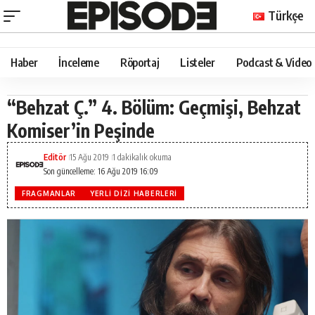
Türkçe
Haber
İnceleme
Röportaj
Listeler
Podcast & Video
“Behzat Ç.” 4. Bölüm: Geçmişi, Behzat
Komiser’in Peşinde
Editör
15 Ağu 2019
1 dakikalık okuma
Son güncelleme: 16 Ağu 2019 16:09
FRAGMANLAR
YERLI DIZI HABERLERI