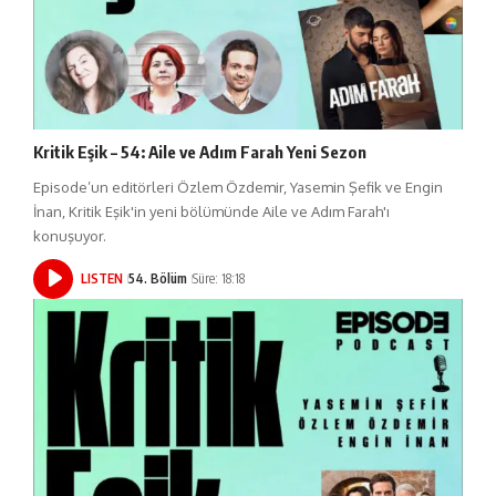
Kritik Eşik – 54: Aile ve Adım Farah Yeni Sezon
Episode’un editörleri Özlem Özdemir, Yasemin Şefik ve Engin
İnan, Kritik Eşik'in yeni bölümünde Aile ve Adım Farah'ı
konuşuyor.
LISTEN
54. Bölüm
Süre: 18:18