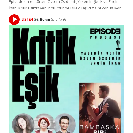
Episode’un editörleri Özlem Özdemir, Yasemin Şefik ve Engin
İnan, Kritik Eşik'in yeni bölümünde Dilek Taşı dizisini konuşuyor.
LISTEN
56. Bölüm
Süre: 15:36