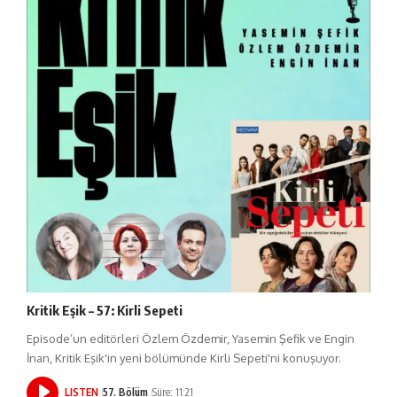
Kritik Eşik – 57: Kirli Sepeti
Episode’un editörleri Özlem Özdemir, Yasemin Şefik ve Engin
İnan, Kritik Eşik'in yeni bölümünde Kirli Sepeti'ni konuşuyor.
LISTEN
57. Bölüm
Süre: 11:21