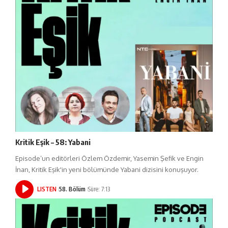
Kritik Eşik – 58: Yabani
Episode’un editörleri Özlem Özdemir, Yasemin Şefik ve Engin
İnan, Kritik Eşik'in yeni bölümünde Yabani dizisini konuşuyor.
LISTEN
58. Bölüm
Süre: 7:13