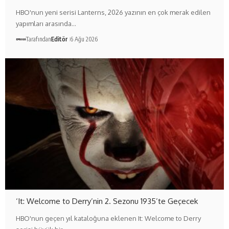
HBO'nun yeni serisi Lanterns, 2026 yazının en çok merak edilen
yapımları arasında…
Tarafından
Editör
6 Ağu 2026
‘It: Welcome to Derry’nin 2. Sezonu 1935’te Geçecek
HBO'nun geçen yıl kataloğuna eklenen It: Welcome to Derry