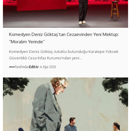
Komedyen Deniz Göktaş’tan Cezaevinden Yeni Mektup:
“Moralim Yerinde”
Komedyen Deniz Göktaş, tutuklu bulunduğu Karatepe Yüksek
Güvenlikli Ceza İnfaz Kurumu'ndan yeni…
Tarafından
Editör
4 Ağu 2026