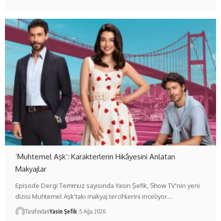
‘Muhtemel Aşk’: Karakterlerin Hikâyesini Anlatan
Makyajlar
Episode Dergi Temmuz sayısında Yasin Şefik, Show TV'nin yeni
dizisi Muhtemel Aşk'taki makyaj tercihlerini inceliyor.…
Tarafından
Yasin Şefik
5 Ağu 2026