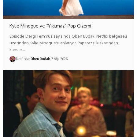
Kylie Minogue ve “Yıkılmaz” Pop Gizemi
Episode Dergi Temmuz sayısında Oben Budak, Netflix belgeseli
üzerinden Kylie Minogue'u anlatıyor. Paparazzi kıskacından
kanser…
Tarafından
Oben Budak
7 Ağu 2026