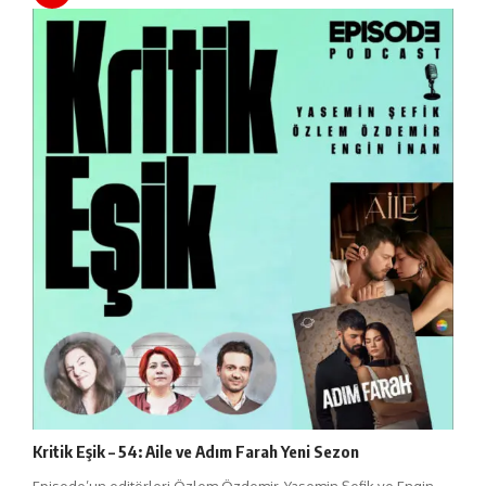
Kritik Eşik – 54: Aile ve Adım Farah Yeni Sezon
Episode’un editörleri Özlem Özdemir, Yasemin Şefik ve Engin