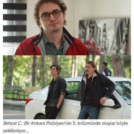
Behzat Ç.: Bir Ankara Polisiyesi
‘nin 5. bölümünde olaylar böyle
şekilleniyor…