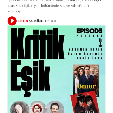
İnan, Kritik Eşik'in yeni bölümünde Aile ve Adım Farah'ı
konuşuyor.
LISTEN
54. Bölüm
Süre: 18:18