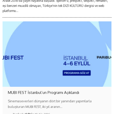
Aralık 2016'da yayın hayatına başladı. Spinoff'u, prequel'i, sequel'i, remake'i,
eşi benzeri muadili olmayan, Türkiye'nin tek DİZİ KÜLTÜRÜ dergisi ve web
platformu...
MUBI FEST İstanbul’un Programı Açıklandı
Sinemaseverleri dünyanın dört bir yanından yapımlarla
buluşturan MUBI FEST, iki yıl aranın…