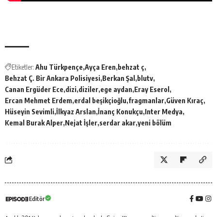
Etiketler:
Ahu Türkpençe
Ayça Eren
behzat ç
Behzat Ç. Bir Ankara Polisiyesi
Berkan Şal
blutv
Canan Ergüder Ece
dizi
diziler
ege aydan
Eray Eserol
Ercan Mehmet Erdem
erdal beşikçioğlu
fragmanlar
Güven Kıraç
Hüseyin Sevimli
İlkyaz Arslan
İnanç Konukçu
Inter Medya
Kemal Burak Alper
Nejat İşler
serdar akar
yeni bölüm
Editör