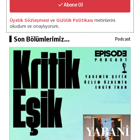
Abone Ol
Üyelik Sözleşmesi
ve
Gizlilik Politikası
metinlerini
okudum ve onaylıyorum.
Son Bölümlerimiz...
Podcast