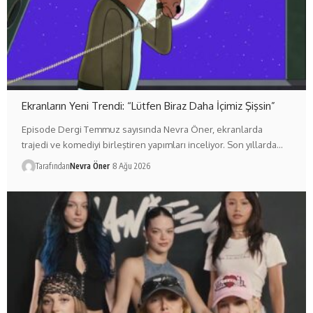
Ekranların Yeni Trendi: “Lütfen Biraz Daha İçimiz Şişsin”
Episode Dergi Temmuz sayısında Nevra Öner, ekranlarda
trajedi ve komediyi birleştiren yapımları inceliyor. Son yıllarda…
Tarafından
Nevra Öner
8 Ağu 2026