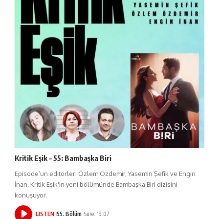
Kritik Eşik – 55: Bambaşka Biri
Episode’un editörleri Özlem Özdemir, Yasemin Şefik ve Engin
İnan, Kritik Eşik'in yeni bölümünde Bambaşka Biri dizisini
konuşuyor.
LISTEN
55. Bölüm
Süre: 19:07