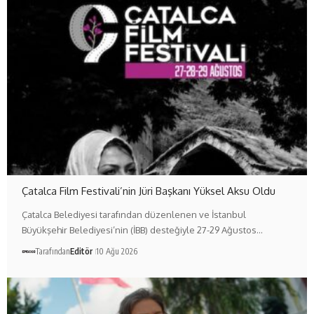
Çatalca Film Festivali’nin Jüri Başkanı Yüksel Aksu Oldu
Çatalca Belediyesi tarafından düzenlenen ve İstanbul
Büyükşehir Belediyesi’nin (İBB) desteğiyle 27-29 Ağustos…
Tarafından
Editör
10 Ağu 2026