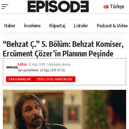
Türkçe
Haber
İnceleme
Röportaj
Listeler
Podcast & Video
“Behzat Ç.” 5. Bölüm: Behzat Komiser,
Ercüment Çözer’in Planının Peşinde
Editör
22 Ağu 2019
1 dakikalık okuma
Son güncelleme: 23 Ağu 2019 07:26
FRAGMANLAR
YERLI DIZI HABERLERI